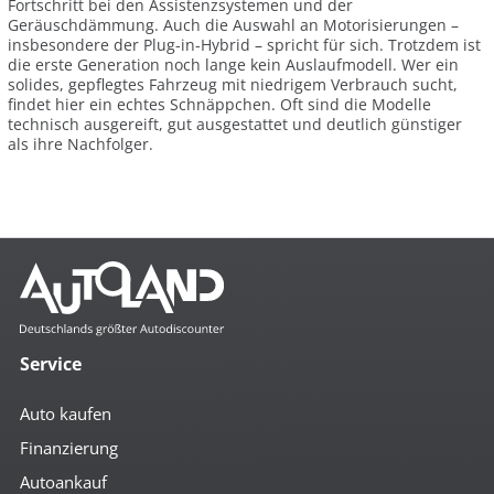
Fortschritt bei den Assistenzsystemen und der
Geräuschdämmung. Auch die Auswahl an Motorisierungen –
insbesondere der Plug-in-Hybrid – spricht für sich. Trotzdem ist
die erste Generation noch lange kein Auslaufmodell. Wer ein
solides, gepflegtes Fahrzeug mit niedrigem Verbrauch sucht,
findet hier ein echtes Schnäppchen. Oft sind die Modelle
technisch ausgereift, gut ausgestattet und deutlich günstiger
als ihre Nachfolger.
Service
Auto kaufen
Finanzierung
Autoankauf