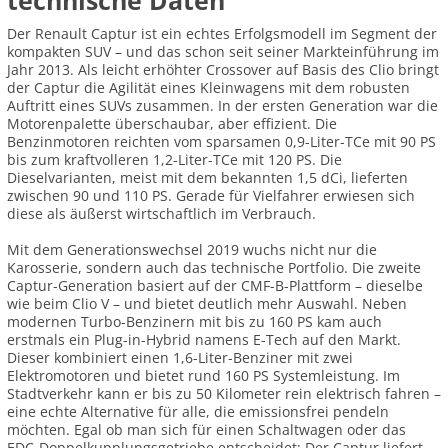
technische Daten
Der Renault Captur ist ein echtes Erfolgsmodell im Segment der
kompakten SUV – und das schon seit seiner Markteinführung im
Jahr 2013. Als leicht erhöhter Crossover auf Basis des Clio bringt
der Captur die Agilität eines Kleinwagens mit dem robusten
Auftritt eines SUVs zusammen. In der ersten Generation war die
Motorenpalette überschaubar, aber effizient. Die
Benzinmotoren reichten vom sparsamen 0,9-Liter-TCe mit 90 PS
bis zum kraftvolleren 1,2-Liter-TCe mit 120 PS. Die
Dieselvarianten, meist mit dem bekannten 1,5 dCi, lieferten
zwischen 90 und 110 PS. Gerade für Vielfahrer erwiesen sich
diese als äußerst wirtschaftlich im Verbrauch.
Mit dem Generationswechsel 2019 wuchs nicht nur die
Karosserie, sondern auch das technische Portfolio. Die zweite
Captur-Generation basiert auf der CMF-B-Plattform – dieselbe
wie beim Clio V – und bietet deutlich mehr Auswahl. Neben
modernen Turbo-Benzinern mit bis zu 160 PS kam auch
erstmals ein Plug-in-Hybrid namens E-Tech auf den Markt.
Dieser kombiniert einen 1,6-Liter-Benziner mit zwei
Elektromotoren und bietet rund 160 PS Systemleistung. Im
Stadtverkehr kann er bis zu 50 Kilometer rein elektrisch fahren –
eine echte Alternative für alle, die emissionsfrei pendeln
möchten. Egal ob man sich für einen Schaltwagen oder das
EDC-Doppelkupplungsgetriebe entscheidet: Der Captur liefert