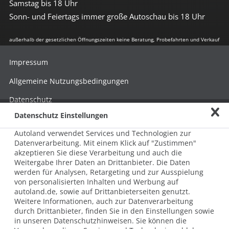
Samstag bis 18 Uhr
Sonn- und Feiertags immer große Autoschau bis 18 Uhr
außerhalb der gesetzlichen Öffnungszeiten keine Beratung, Probefahrten und Verkauf
Impressum
Allgemeine Nutzungsbedingungen
Datenschutz
Datenschutz Einstellungen
Hinweisgebersystem nach HinSchG
Autoland verwendet Services und Technologien zur
Beschwerde nach LkSG
Datenverarbeitung. Mit einem Klick auf "Zustimmen"
akzeptieren Sie diese Verarbeitung und auch die
Grundsatzerklärung zum LkSG
Weitergabe Ihrer Daten an Drittanbieter. Die Daten
© 2026 AUTOLAND 24 SE & Co. Betriebs KG
werden für Analysen, Retargeting und zur Ausspielung
Werner-von-Siemens-Str. 2, 06796 Brehna, Deutschland
von personalisierten Inhalten und Werbung auf
autoland.de, sowie auf Drittanbieterseiten genutzt.
Weitere Informationen, auch zur Datenverarbeitung
durch Drittanbieter, finden Sie in den Einstellungen sowie
in unseren Datenschutzhinweisen. Sie können die