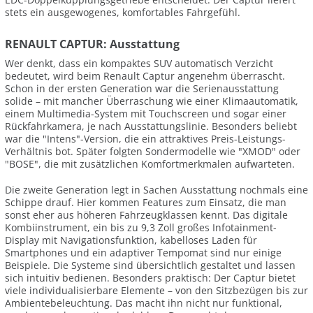
stets ein ausgewogenes, komfortables Fahrgefühl.
RENAULT CAPTUR: Ausstattung
Wer denkt, dass ein kompaktes SUV automatisch Verzicht
bedeutet, wird beim Renault Captur angenehm überrascht.
Schon in der ersten Generation war die Serienausstattung
solide – mit mancher Überraschung wie einer Klimaautomatik,
einem Multimedia-System mit Touchscreen und sogar einer
Rückfahrkamera, je nach Ausstattungslinie. Besonders beliebt
war die "Intens"-Version, die ein attraktives Preis-Leistungs-
Verhältnis bot. Später folgten Sondermodelle wie "XMOD" oder
"BOSE", die mit zusätzlichen Komfortmerkmalen aufwarteten.
Die zweite Generation legt in Sachen Ausstattung nochmals eine
Schippe drauf. Hier kommen Features zum Einsatz, die man
sonst eher aus höheren Fahrzeugklassen kennt. Das digitale
Kombiinstrument, ein bis zu 9,3 Zoll großes Infotainment-
Display mit Navigationsfunktion, kabelloses Laden für
Smartphones und ein adaptiver Tempomat sind nur einige
Beispiele. Die Systeme sind übersichtlich gestaltet und lassen
sich intuitiv bedienen. Besonders praktisch: Der Captur bietet
viele individualisierbare Elemente – von den Sitzbezügen bis zur
Ambientebeleuchtung. Das macht ihn nicht nur funktional,