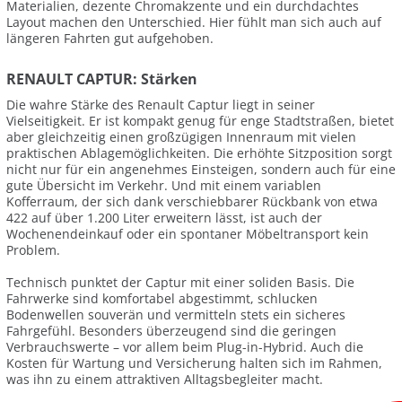
Materialien, dezente Chromakzente und ein durchdachtes
Layout machen den Unterschied. Hier fühlt man sich auch auf
längeren Fahrten gut aufgehoben.
RENAULT CAPTUR: Stärken
Die wahre Stärke des Renault Captur liegt in seiner
Vielseitigkeit. Er ist kompakt genug für enge Stadtstraßen, bietet
aber gleichzeitig einen großzügigen Innenraum mit vielen
praktischen Ablagemöglichkeiten. Die erhöhte Sitzposition sorgt
nicht nur für ein angenehmes Einsteigen, sondern auch für eine
gute Übersicht im Verkehr. Und mit einem variablen
Kofferraum, der sich dank verschiebbarer Rückbank von etwa
422 auf über 1.200 Liter erweitern lässt, ist auch der
Wochenendeinkauf oder ein spontaner Möbeltransport kein
Problem.
Technisch punktet der Captur mit einer soliden Basis. Die
Fahrwerke sind komfortabel abgestimmt, schlucken
Bodenwellen souverän und vermitteln stets ein sicheres
Fahrgefühl. Besonders überzeugend sind die geringen
Verbrauchswerte – vor allem beim Plug-in-Hybrid. Auch die
Kosten für Wartung und Versicherung halten sich im Rahmen,
was ihn zu einem attraktiven Alltagsbegleiter macht.