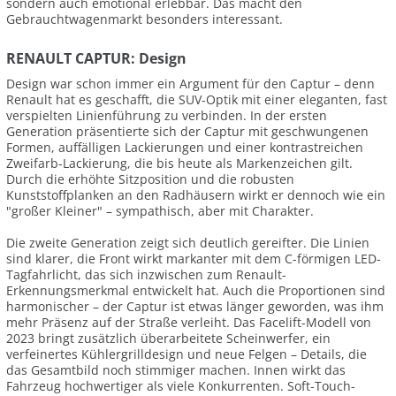
sondern auch emotional erlebbar. Das macht den
Gebrauchtwagenmarkt besonders interessant.
RENAULT CAPTUR: Design
Design war schon immer ein Argument für den Captur – denn
Renault hat es geschafft, die SUV-Optik mit einer eleganten, fast
verspielten Linienführung zu verbinden. In der ersten
Generation präsentierte sich der Captur mit geschwungenen
Formen, auffälligen Lackierungen und einer kontrastreichen
Zweifarb-Lackierung, die bis heute als Markenzeichen gilt.
Durch die erhöhte Sitzposition und die robusten
Kunststoffplanken an den Radhäusern wirkt er dennoch wie ein
"großer Kleiner" – sympathisch, aber mit Charakter.
Die zweite Generation zeigt sich deutlich gereifter. Die Linien
sind klarer, die Front wirkt markanter mit dem C-förmigen LED-
Tagfahrlicht, das sich inzwischen zum Renault-
Erkennungsmerkmal entwickelt hat. Auch die Proportionen sind
harmonischer – der Captur ist etwas länger geworden, was ihm
mehr Präsenz auf der Straße verleiht. Das Facelift-Modell von
2023 bringt zusätzlich überarbeitete Scheinwerfer, ein
verfeinertes Kühlergrilldesign und neue Felgen – Details, die
das Gesamtbild noch stimmiger machen. Innen wirkt das
Fahrzeug hochwertiger als viele Konkurrenten. Soft-Touch-