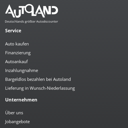
4x el. Fensterheber
Ablagenpaket
Anfahrassistent
autom. abblendender Innenspiegel
Bordcomputer
Service
el. anklappbare Spiegel
Getränkehalter
Auto kaufen
höhenverst. Fahrersitz
höhenverst. Lenkrad
Finanzierung
Klima
Autoankauf
Lederlenkrad
Lenkradfernbedienung
Inzahlungnahme
Mittelarmlehne vorn
Multifunktionslenkrad
Bargeldlos bezahlen bei Autoland
Notbremsassistent
Lieferung in Wunsch-Niederlassung
Regensensor
Schaltpunktanzeige
Unternehmen
Scheinwerferreinigung
Servolenkung
Tempomat
Über uns
umklappbare Rücksitzbank
Jobangebote
verstellbare Rücksitzbank
Zentralverriegelung