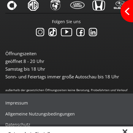
Berganfahrhilfe
el. Stabilitätsprogramm
Geschwindigkeit-Begrenzungsanlage
Gurt-Airbag
Folgen Sie uns
ISOFIX Beifahrersitz
ISOFIX Kindersitzvorrüstung
LED Heckleuchten
LED-Scheinwerfer (Voll-LED)
Notrufassistent
Reifendruckkontrolle
Öffnungszeiten
Selbstlenkende Systeme
geöffnet 8 - 20 Uhr
Spurhalte-Assistent
Tagfahrlicht
Samstag bis 18 Uhr
Traktionskontrolle
Sonn- und Feiertags immer große Autoschau bis 18 Uhr
Verkehrszeichen-Erkennung
Wegfahrsperre
außerhalb der gesetzlichen Öffnungszeiten keine Beratung, Probefahrten und Verkauf
Umwelt
Impressum
E10-geeignet
grüne Feinstaubplakette
Allgemeine Nutzungsbedingungen
Start-Stop Automatik
Datenschutz
Extras