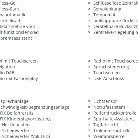
less-Go
Schlüssellose Zentral
less-Start
Servolenkung
maautomatik
Tempomat
erlenkrad
umklappbare Rücksit
telarmlehne vorn
verstellbare Rücksitz
tifunktionslenkrad
Zentralverriegelung 
bremsassistent
i mit Touchscreen
Radio mit Touchscre
igation
Sprachsteuerung
dio DAB
Touchscreen
io mit Farbdisplay
USB-Anschluss
isprechanlage
Lichtsensor
chwindigkeit-Begrenzungsanlage
Notrufassistent
FIX Beifahrersitz
Reifendruckkontrolle
FIX Kindersitzvorrüstung
Spurhalte-Assistent
 Heckleuchten
Tagfahrlicht
-Scheinwerfer
Traktionskontrolle
-Scheinwerfer (Voll-LED)
Wegfahrsperre