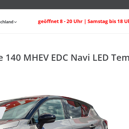
e 140 MHEV EDC Navi LED Tempomat
geöffnet 8 - 20 Uhr | Samstag bis 18 U
schland
fahrt
FAQ
Ce 140 MHEV EDC Navi LED T