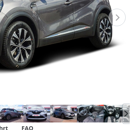
hrt
FAQ