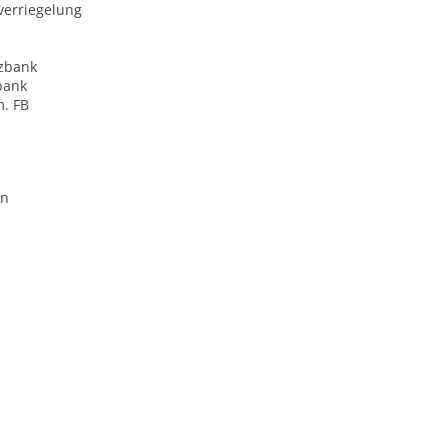
verriegelung
zbank
bank
m. FB
en