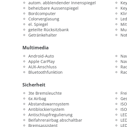
autom. abblendender Innenspiegel
Key
beheizbare Aussenspiegel
Key
Bordcomputer
Kli
Colorverglasung
Led
el. Spiegel
Mit
geteilte Rücksitzbank
Mul
Getränkehalter
Not
Multimedia
Android-Auto
Nav
Apple CarPlay
Nav
AUX-Anschluss
Ra
Bluetoothfunktion
Rad
Sicherheit
3te Bremsleuchte
Fre
6x Airbag
Ges
Abstandswarnsystem
ISO
Antiblockiersystem
ISO
Antischlupfregulierung
LED
Beifahrerairbag abschaltbar
LED
Bremsassistent
LED