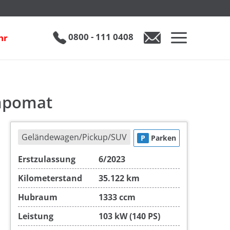
€ 20.990
0800 - 111 0408
hr
0800 - 111 0408
Auto anfragen
empomat
Geländewagen/Pickup/SUV
P
Parken
Erstzulassung
6/2023
Kilometerstand
35.122 km
Hubraum
1333 ccm
Leistung
103 kW (140 PS)