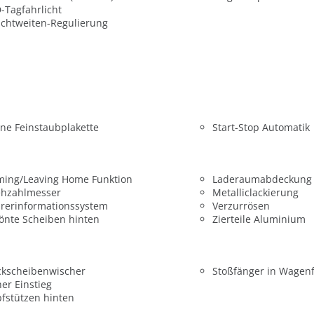
-Tagfahrlicht
chtweiten-Regulierung
ne Feinstaubplakette
Start-Stop Automatik
ming/Leaving Home Funktion
Laderaumabdeckung
ehzahlmesser
Metalliclackierung
rerinformationssystem
Verzurrösen
önte Scheiben hinten
Zierteile Aluminium
ckscheibenwischer
Stoßfänger in Wagen
er Einstieg
fstützen hinten