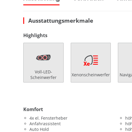
Ausstattungsmerkmale
Highlights
Voll-LED-
Xenonscheinwerfer
Navig
Scheinwerfer
Komfort
4x el. Fensterheber
höh
Anfahrassistent
höh
Auto Hold
höh