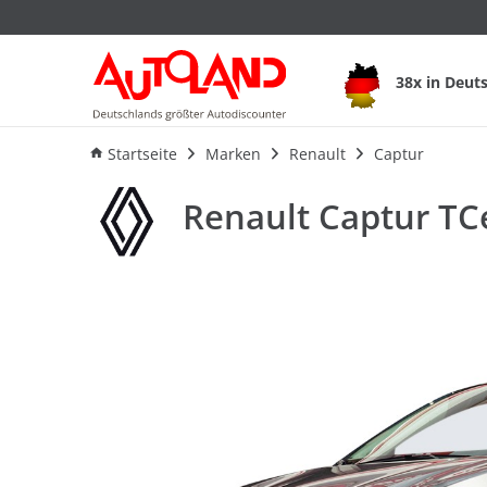
Renault Captur TC
38x in Deut
Ausstattung
Verbrauch
An
Startseite
Marken
Renault
Captur
Renault Captur T