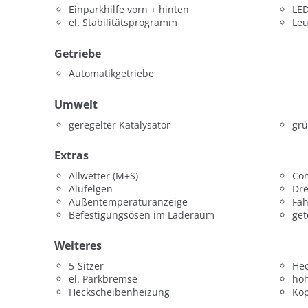
Einparkhilfe vorn + hinten
LED
el. Stabilitätsprogramm
Leu
Getriebe
Automatikgetriebe
Umwelt
geregelter Katalysator
grü
Extras
Allwetter (M+S)
Co
Alufelgen
Dr
Außentemperaturanzeige
Fah
Befestigungsösen im Laderaum
get
Weiteres
5-Sitzer
He
el. Parkbremse
hoh
Heckscheibenheizung
Kop