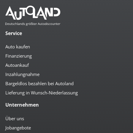
Mehr anzeigen
Komfort
4x el. Fensterheber
autom. abblendender Innenspiegel
Service
beheizbare Aussenspiegel
Bordcomputer
Auto kaufen
Colorverglasung
el. anklappbare Spiegel
Finanzierung
el. Spiegel
Autoankauf
geteilte Rücksitzbank
Getränkehalter
Inzahlungnahme
höhenverst. Fahrersitz
höhenverst. Lenkrad
Bargeldlos bezahlen bei Autoland
Keyless-Go
Lieferung in Wunsch-Niederlassung
Klimaautomatik
Lederlenkrad
Unternehmen
Mittelarmlehne vorn
Multifunktionslenkrad
Parklenkassistent
Über uns
Parklückenassistent
Jobangebote
Regensensor