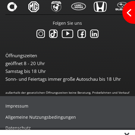
3te Bremsleuchte
4x Airbag
Antiblockiersystem
Folgen Sie uns
Antischlupfregulierung
Beifahrerairbag abschaltbar
Bremsassistent
Einparkhilfe vorn + hinten
el. Stabilitätsprogramm
Freisprechanlage
Öffnungszeiten
Geschwindigkeit-Begrenzungsanlage
geöffnet 8 - 20 Uhr
ISOFIX Beifahrersitz
ISOFIX Kindersitzvorrüstung
Samstag bis 18 Uhr
LED-Scheinwerfer (Voll-LED)
Sonn- und Feiertags immer große Autoschau bis 18 Uhr
LED-Tagfahrlicht
Leuchtweiten-Regulierung
Lichtsensor
außerhalb der gesetzlichen Öffnungszeiten keine Beratung, Probefahrten und Verkauf
Nebelscheinwerfer
Reifendruckkontrolle
Impressum
Selbstlenkende Systeme
Totwinkel-Assistent
Allgemeine Nutzungsbedingungen
Traktionskontrolle
Wegfahrsperre
Datenschutz