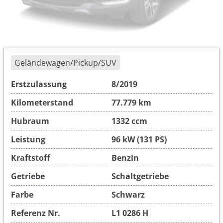
Geländewagen/Pickup/SUV
Erstzulassung
8/2019
Kilometerstand
77.779 km
Hubraum
1332 ccm
Leistung
96 kW (131 PS)
Kraftstoff
Benzin
Getriebe
Schaltgetriebe
Farbe
Schwarz
Referenz Nr.
L1 0286 H