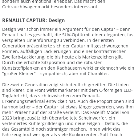
sondern auch emotional erlebbar. Das macht den
Gebrauchtwagenmarkt besonders interessant.
RENAULT CAPTUR: Design
Design war schon immer ein Argument für den Captur – denn
Renault hat es geschafft, die SUV-Optik mit einer eleganten, fast
verspielten Linienführung zu verbinden. In der ersten
Generation präsentierte sich der Captur mit geschwungenen
Formen, auffälligen Lackierungen und einer kontrastreichen
Zweifarb-Lackierung, die bis heute als Markenzeichen gilt.
Durch die erhöhte Sitzposition und die robusten
Kunststoffplanken an den Radhäusern wirkt er dennoch wie ein
"großer Kleiner" – sympathisch, aber mit Charakter.
Die zweite Generation zeigt sich deutlich gereifter. Die Linien
sind klarer, die Front wirkt markanter mit dem C-förmigen LED-
Tagfahrlicht, das sich inzwischen zum Renault-
Erkennungsmerkmal entwickelt hat. Auch die Proportionen sind
harmonischer – der Captur ist etwas länger geworden, was ihm
mehr Präsenz auf der Straße verleiht. Das Facelift-Modell von
2023 bringt zusätzlich überarbeitete Scheinwerfer, ein
verfeinertes Kühlergrilldesign und neue Felgen – Details, die
das Gesamtbild noch stimmiger machen. Innen wirkt das
Fahrzeug hochwertiger als viele Konkurrenten. Soft-Touch-