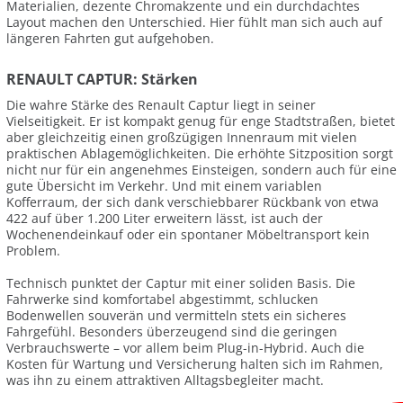
Materialien, dezente Chromakzente und ein durchdachtes
Layout machen den Unterschied. Hier fühlt man sich auch auf
längeren Fahrten gut aufgehoben.
RENAULT CAPTUR: Stärken
Die wahre Stärke des Renault Captur liegt in seiner
Vielseitigkeit. Er ist kompakt genug für enge Stadtstraßen, bietet
aber gleichzeitig einen großzügigen Innenraum mit vielen
praktischen Ablagemöglichkeiten. Die erhöhte Sitzposition sorgt
nicht nur für ein angenehmes Einsteigen, sondern auch für eine
gute Übersicht im Verkehr. Und mit einem variablen
Kofferraum, der sich dank verschiebbarer Rückbank von etwa
422 auf über 1.200 Liter erweitern lässt, ist auch der
Wochenendeinkauf oder ein spontaner Möbeltransport kein
Problem.
Technisch punktet der Captur mit einer soliden Basis. Die
Fahrwerke sind komfortabel abgestimmt, schlucken
Bodenwellen souverän und vermitteln stets ein sicheres
Fahrgefühl. Besonders überzeugend sind die geringen
Verbrauchswerte – vor allem beim Plug-in-Hybrid. Auch die
Kosten für Wartung und Versicherung halten sich im Rahmen,
was ihn zu einem attraktiven Alltagsbegleiter macht.