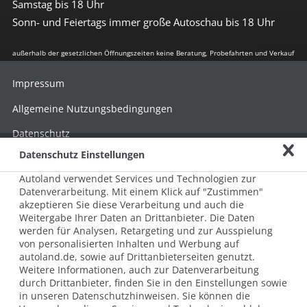
Samstag bis 18 Uhr
Sonn- und Feiertags immer große Autoschau bis 18 Uhr
außerhalb der gesetzlichen Öffnungszeiten keine Beratung, Probefahrten und Verkauf
Impressum
Allgemeine Nutzungsbedingungen
Datenschutz
Datenschutz Einstellungen
Hinweisgebersystem nach HinSchG
Autoland verwendet Services und Technologien zur
Beschwerde nach LkSG
Datenverarbeitung. Mit einem Klick auf "Zustimmen"
akzeptieren Sie diese Verarbeitung und auch die
Grundsatzerklärung zum LkSG
Weitergabe Ihrer Daten an Drittanbieter. Die Daten
© 2026 AUTOLAND 24 SE & Co. Betriebs KG
werden für Analysen, Retargeting und zur Ausspielung
Werner-von-Siemens-Str. 2, 06796 Brehna, Deutschland
von personalisierten Inhalten und Werbung auf
autoland.de, sowie auf Drittanbieterseiten genutzt.
Weitere Informationen, auch zur Datenverarbeitung
durch Drittanbieter, finden Sie in den Einstellungen sowie
in unseren Datenschutzhinweisen. Sie können die