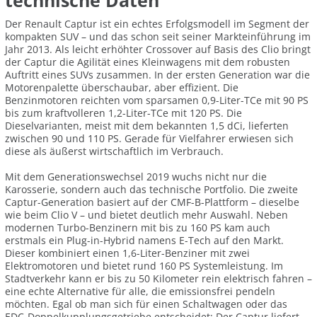
technische Daten
Der Renault Captur ist ein echtes Erfolgsmodell im Segment der
kompakten SUV – und das schon seit seiner Markteinführung im
Jahr 2013. Als leicht erhöhter Crossover auf Basis des Clio bringt
der Captur die Agilität eines Kleinwagens mit dem robusten
Auftritt eines SUVs zusammen. In der ersten Generation war die
Motorenpalette überschaubar, aber effizient. Die
Benzinmotoren reichten vom sparsamen 0,9-Liter-TCe mit 90 PS
bis zum kraftvolleren 1,2-Liter-TCe mit 120 PS. Die
Dieselvarianten, meist mit dem bekannten 1,5 dCi, lieferten
zwischen 90 und 110 PS. Gerade für Vielfahrer erwiesen sich
diese als äußerst wirtschaftlich im Verbrauch.
Mit dem Generationswechsel 2019 wuchs nicht nur die
Karosserie, sondern auch das technische Portfolio. Die zweite
Captur-Generation basiert auf der CMF-B-Plattform – dieselbe
wie beim Clio V – und bietet deutlich mehr Auswahl. Neben
modernen Turbo-Benzinern mit bis zu 160 PS kam auch
erstmals ein Plug-in-Hybrid namens E-Tech auf den Markt.
Dieser kombiniert einen 1,6-Liter-Benziner mit zwei
Elektromotoren und bietet rund 160 PS Systemleistung. Im
Stadtverkehr kann er bis zu 50 Kilometer rein elektrisch fahren –
eine echte Alternative für alle, die emissionsfrei pendeln
möchten. Egal ob man sich für einen Schaltwagen oder das
EDC-Doppelkupplungsgetriebe entscheidet: Der Captur liefert