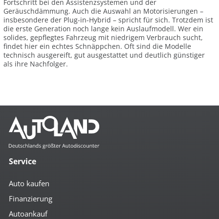
Fortschritt bei den Assistenzsystemen und der
Geräuschdämmung. Auch die Auswahl an Motorisierungen –
insbesondere der Plug-in-Hybrid – spricht für sich. Trotzdem ist
die erste Generation noch lange kein Auslaufmodell. Wer ein
solides, gepflegtes Fahrzeug mit niedrigem Verbrauch sucht,
findet hier ein echtes Schnäppchen. Oft sind die Modelle
technisch ausgereift, gut ausgestattet und deutlich günstiger
als ihre Nachfolger.
Service
Auto kaufen
Finanzierung
Autoankauf