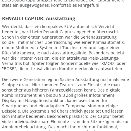
stets ein ausgewogenes, komfortables Fahrgefühl.
RENAULT CAPTUR: Ausstattung
Wer denkt, dass ein kompaktes SUV automatisch Verzicht
bedeutet, wird beim Renault Captur angenehm überrascht.
Schon in der ersten Generation war die Serienausstattung
solide – mit mancher Überraschung wie einer Klimaautomatik,
einem Multimedia-System mit Touchscreen und sogar einer
Rückfahrkamera, je nach Ausstattungslinie. Besonders beliebt
war die "Intens"-Version, die ein attraktives Preis-Leistungs-
Verhältnis bot. Später folgten Sondermodelle wie "XMOD" oder
"BOSE", die mit zusätzlichen Komfortmerkmalen aufwarteten.
Die zweite Generation legt in Sachen Ausstattung nochmals eine
Schippe drauf. Hier kommen Features zum Einsatz, die man
sonst eher aus höheren Fahrzeugklassen kennt. Das digitale
Kombiinstrument, ein bis zu 9,3 Zoll großes Infotainment-
Display mit Navigationsfunktion, kabelloses Laden für
Smartphones und ein adaptiver Tempomat sind nur einige
Beispiele. Die Systeme sind übersichtlich gestaltet und lassen
sich intuitiv bedienen. Besonders praktisch: Der Captur bietet
viele individualisierbare Elemente – von den Sitzbezügen bis zur
Ambientebeleuchtung. Das macht ihn nicht nur funktional,