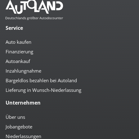
höhenverst. Lenkrad
Klima
Lederlenkrad
Lenkradfernbedienung
Service
Multifunktionslenkrad
Schaltpunktanzeige
Servolenkung
Auto kaufen
Tempomat
umklappbare Rücksitzbank
Finanzierung
Zentralverriegelung m. FB
Autoankauf
Multimedia
Inzahlungnahme
Android-Auto
Bargeldlos bezahlen bei Autoland
Apple CarPlay
Lieferung in Wunsch-Niederlassung
AUX-Anschluss
Bluetoothfunktion
Unternehmen
Navi mit Touchscreen
Navigation
Radio DAB
Über uns
Radio mit Farbdisplay
Jobangebote
Radio mit Touchscreen
Soundsystem
Niederlassungen