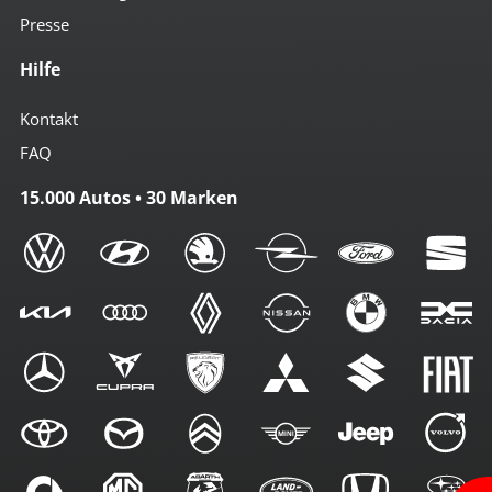
Sprachsteuerung
Touchscreen
Presse
USB-Anschluss
Hilfe
Sicherheit
Kontakt
3te Bremsleuchte
4x Airbag
FAQ
Antiblockiersystem
Antischlupfregulierung
15.000 Autos • 30 Marken
Beifahrerairbag abschaltbar
Bremsassistent
Einparkhilfe vorn + hinten
el. Stabilitätsprogramm
Freisprechanlage
Geschwindigkeit-Begrenzungsanlage
ISOFIX Kindersitzvorrüstung
LED-Tagfahrlicht
Leuchtweiten-Regulierung
Nebelscheinwerfer
Reifendruckkontrolle
Traktionskontrolle
Wegfahrsperre