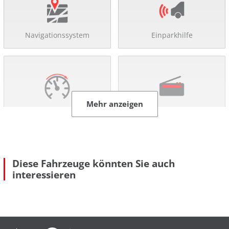
Navigationssystem
Einparkhilfe
Mehr anzeigen
Tempomat
DAB-Radio
Komfort
beheizbare Aussenspiegel
Diese Fahrzeuge könnten Sie auch
Bordcomputer
interessieren
Colorverglasung
el. Fensterheber
el. Spiegel
geteilte Rücksitzbank
Getränkehalter
höhenverst. Fahrersitz