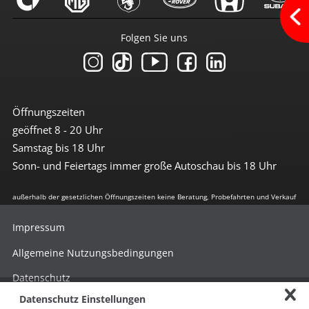
Umwelt
Dieselkatalysator
Folgen Sie uns
Dieselpartikelfilter
grüne Feinstaubplakette
Start-Stop Automatik
Extras
Öffnungszeiten
Allwetter (M+S)
geöffnet 8 - 20 Uhr
Außentemperaturanzeige
Befestigungsösen im Laderaum
Samstag bis 18 Uhr
Dachreling Chrom
Sonn- und Feiertags immer große Autoschau bis 18 Uhr
Drehzahlmesser
Fahrerinformationssystem
außerhalb der gesetzlichen Öffnungszeiten keine Beratung, Probefahrten und Verkauf
getönte Scheiben hinten
Heckspoiler
Laderaumabdeckung
Impressum
Metalliclackierung
Radzierblenden
Allgemeine Nutzungsbedingungen
Seitenleisten
Verzurrösen
Datenschutz
Zierteile Aluminium
Datenschutz Einstellungen
Hinweisgebersystem nach HinSchG