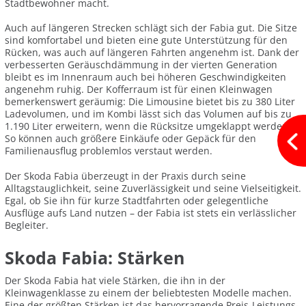
Stadtbewohner macht.
Auch auf längeren Strecken schlägt sich der Fabia gut. Die Sitze
sind komfortabel und bieten eine gute Unterstützung für den
Rücken, was auch auf längeren Fahrten angenehm ist. Dank der
verbesserten Geräuschdämmung in der vierten Generation
bleibt es im Innenraum auch bei höheren Geschwindigkeiten
angenehm ruhig. Der Kofferraum ist für einen Kleinwagen
bemerkenswert geräumig: Die Limousine bietet bis zu 380 Liter
Ladevolumen, und im Kombi lässt sich das Volumen auf bis zu
1.190 Liter erweitern, wenn die Rücksitze umgeklappt werden.
So können auch größere Einkäufe oder Gepäck für den
Familienausflug problemlos verstaut werden.
Der Skoda Fabia überzeugt in der Praxis durch seine
Alltagstauglichkeit, seine Zuverlässigkeit und seine Vielseitigkeit.
Egal, ob Sie ihn für kurze Stadtfahrten oder gelegentliche
Ausflüge aufs Land nutzen – der Fabia ist stets ein verlässlicher
Begleiter.
Skoda Fabia: Stärken
Der Skoda Fabia hat viele Stärken, die ihn in der
Kleinwagenklasse zu einem der beliebtesten Modelle machen.
Eine der größten Stärken ist das hervorragende Preis-Leistungs-