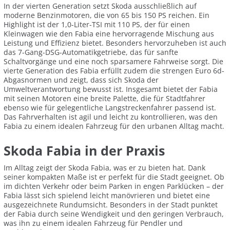
In der vierten Generation setzt Skoda ausschließlich auf
moderne Benzinmotoren, die von 65 bis 150 PS reichen. Ein
Highlight ist der 1,0-Liter-TSI mit 110 PS, der für einen
Kleinwagen wie den Fabia eine hervorragende Mischung aus
Leistung und Effizienz bietet. Besonders hervorzuheben ist auch
das 7-Gang-DSG-Automatikgetriebe, das für sanfte
Schaltvorgänge und eine noch sparsamere Fahrweise sorgt. Die
vierte Generation des Fabia erfüllt zudem die strengen Euro 6d-
Abgasnormen und zeigt, dass sich Skoda der
Umweltverantwortung bewusst ist. Insgesamt bietet der Fabia
mit seinen Motoren eine breite Palette, die für Stadtfahrer
ebenso wie für gelegentliche Langstreckenfahrer passend ist.
Das Fahrverhalten ist agil und leicht zu kontrollieren, was den
Fabia zu einem idealen Fahrzeug für den urbanen Alltag macht.
Skoda Fabia in der Praxis
Im Alltag zeigt der Skoda Fabia, was er zu bieten hat. Dank
seiner kompakten Maße ist er perfekt für die Stadt geeignet. Ob
im dichten Verkehr oder beim Parken in engen Parklücken – der
Fabia lässt sich spielend leicht manövrieren und bietet eine
ausgezeichnete Rundumsicht. Besonders in der Stadt punktet
der Fabia durch seine Wendigkeit und den geringen Verbrauch,
was ihn zu einem idealen Fahrzeug für Pendler und