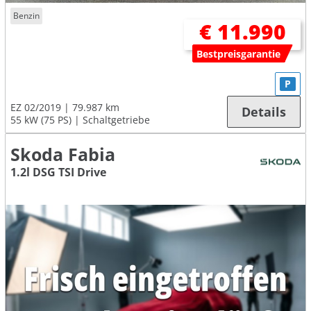
Benzin
€ 11.990
Bestpreisgarantie
P
EZ 02/2019
79.987 km
Details
55 kW (75 PS)
Schaltgetriebe
Skoda Fabia
1.2l DSG TSI Drive