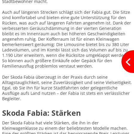
Stadtbewohner macht.
Auch auf längeren Strecken schlägt sich der Fabia gut. Die Sitze
sind komfortabel und bieten eine gute Unterstützung für den
Rücken, was auch auf längeren Fahrten angenehm ist. Dank der
verbesserten Geräuschdämmung in der vierten Generation
bleibt es im Innenraum auch bei höheren Geschwindigkeiten
angenehm ruhig. Der Kofferraum ist für einen Kleinwagen
bemerkenswert geräumig: Die Limousine bietet bis zu 380 Liter
Ladevolumen, und im Kombi lässt sich das Volumen auf bis zu
1.190 Liter erweitern, wenn die Rücksitze umgeklappt werden.
So können auch größere Einkäufe oder Gepäck für den
Familienausflug problemlos verstaut werden.
Der Skoda Fabia überzeugt in der Praxis durch seine
Alltagstauglichkeit, seine Zuverlässigkeit und seine Vielseitigkeit.
Egal, ob Sie ihn für kurze Stadtfahrten oder gelegentliche
Ausflüge aufs Land nutzen – der Fabia ist stets ein verlässlicher
Begleiter.
Skoda Fabia: Stärken
Der Skoda Fabia hat viele Stärken, die ihn in der
Kleinwagenklasse zu einem der beliebtesten Modelle machen.
Eine der größten Stärken ist das hervorragende Preis-Leistungs-