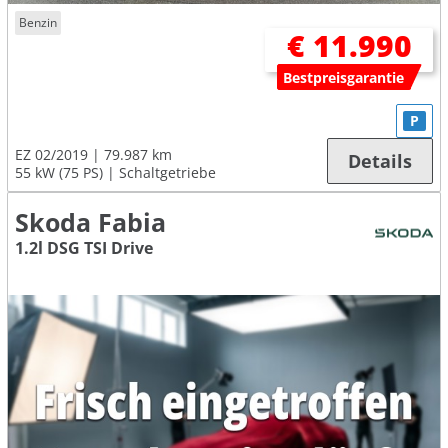
Benzin
€ 11.990
Bestpreisgarantie
P
EZ 02/2019
79.987 km
Details
55 kW (75 PS)
Schaltgetriebe
Skoda Fabia
1.2l DSG TSI Drive