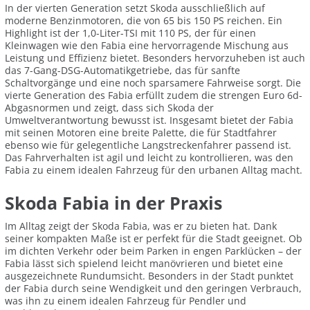
In der vierten Generation setzt Skoda ausschließlich auf
moderne Benzinmotoren, die von 65 bis 150 PS reichen. Ein
Highlight ist der 1,0-Liter-TSI mit 110 PS, der für einen
Kleinwagen wie den Fabia eine hervorragende Mischung aus
Leistung und Effizienz bietet. Besonders hervorzuheben ist auch
das 7-Gang-DSG-Automatikgetriebe, das für sanfte
Schaltvorgänge und eine noch sparsamere Fahrweise sorgt. Die
vierte Generation des Fabia erfüllt zudem die strengen Euro 6d-
Abgasnormen und zeigt, dass sich Skoda der
Umweltverantwortung bewusst ist. Insgesamt bietet der Fabia
mit seinen Motoren eine breite Palette, die für Stadtfahrer
ebenso wie für gelegentliche Langstreckenfahrer passend ist.
Das Fahrverhalten ist agil und leicht zu kontrollieren, was den
Fabia zu einem idealen Fahrzeug für den urbanen Alltag macht.
Skoda Fabia in der Praxis
Im Alltag zeigt der Skoda Fabia, was er zu bieten hat. Dank
seiner kompakten Maße ist er perfekt für die Stadt geeignet. Ob
im dichten Verkehr oder beim Parken in engen Parklücken – der
Fabia lässt sich spielend leicht manövrieren und bietet eine
ausgezeichnete Rundumsicht. Besonders in der Stadt punktet
der Fabia durch seine Wendigkeit und den geringen Verbrauch,
was ihn zu einem idealen Fahrzeug für Pendler und