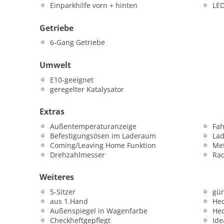
Einparkhilfe vorn + hinten
LED
Getriebe
6-Gang Getriebe
Umwelt
E10-geeignet
geregelter Katalysator
Extras
Außentemperaturanzeige
Fah
Befestigungsösen im Laderaum
La
Coming/Leaving Home Funktion
Met
Drehzahlmesser
Ra
Weiteres
5-Sitzer
gün
aus 1.Hand
He
Außenspiegel in Wagenfarbe
He
Checkheftgepflegt
Ide