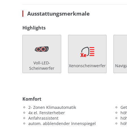
Ausstattungsmerkmale
Highlights
Voll-LED-
Xenonscheinwerfer
Navig
Scheinwerfer
Komfort
2- Zonen Klimaautomatik
Get
4x el. Fensterheber
höh
Anfahrassistent
höh
autom. abblendender Innenspiegel
höh