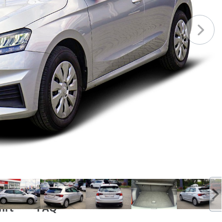
hrt
FAQ