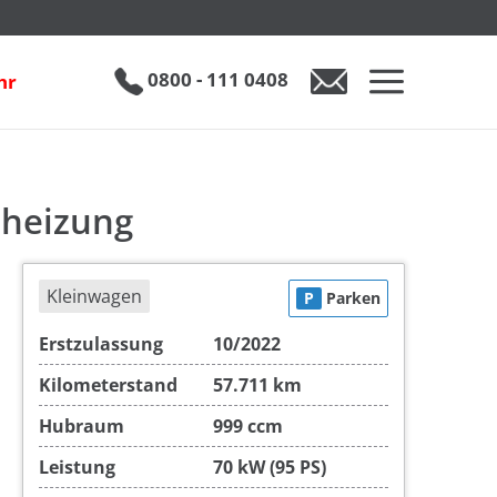
inkl. 19% MwSt.
€ 15.950
0800 - 111 0408
hr
0800 - 111 0408
Auto anfragen
dheizung
Kleinwagen
P
Parken
Erstzulassung
10/2022
Kilometerstand
57.711 km
Hubraum
999 ccm
Leistung
70 kW (95 PS)