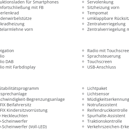
uktionsladen für Smartphones
Servolenkung
fortschließung mit FB
Sitzheizung vorn
erlenkrad
Tempomat
denwirbelstütze
umklappbare Rücksit
nkradheizung
Zentralverriegelung
telarmlehne vorn
Zentralverriegelung 
igation
Radio mit Touchscre
dio
Sprachsteuerung
dio DAB
Touchscreen
io mit Farbdisplay
USB-Anschluss
 Stabilitätsprogramm
Lichtpaket
isprechanlage
Lichtsensor
chwindigkeit-Begrenzungsanlage
Müdigkeitserkennun
FIX Beifahrersitz
Notrufassistent
FIX Kindersitzvorrüstung
Reifendruckkontrolle
 Heckleuchten
Spurhalte-Assistent
-Scheinwerfer
Traktionskontrolle
-Scheinwerfer (Voll-LED)
Verkehrszeichen-Erk