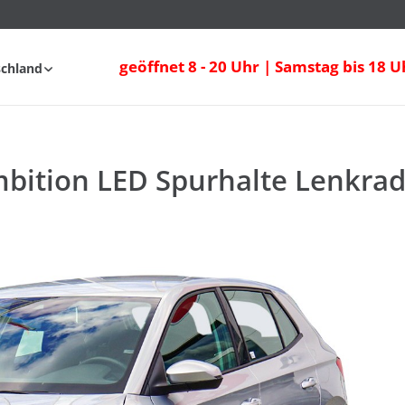
bition LED Spurhalte Lenkradheizung
geöffnet 8 - 20 Uhr | Samstag bis 18 U
schland
fahrt
FAQ
mbition LED Spurhalte Lenkra