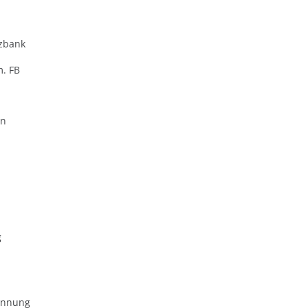
zbank
m. FB
en
g
ennung