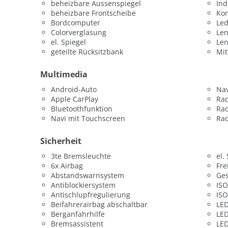
beheizbare Aussenspiegel
Ind
beheizbare Frontscheibe
Kom
Bordcomputer
Led
Colorverglasung
Len
el. Spiegel
Le
geteilte Rücksitzbank
Mit
Multimedia
Android-Auto
Nav
Apple CarPlay
Ra
Bluetoothfunktion
Ra
Navi mit Touchscreen
Rad
Sicherheit
3te Bremsleuchte
el.
6x Airbag
Fre
Abstandswarnsystem
Ges
Antiblockiersystem
ISO
Antischlupfregulierung
ISO
Beifahrerairbag abschaltbar
LED
Berganfahrhilfe
LED
Bremsassistent
LED