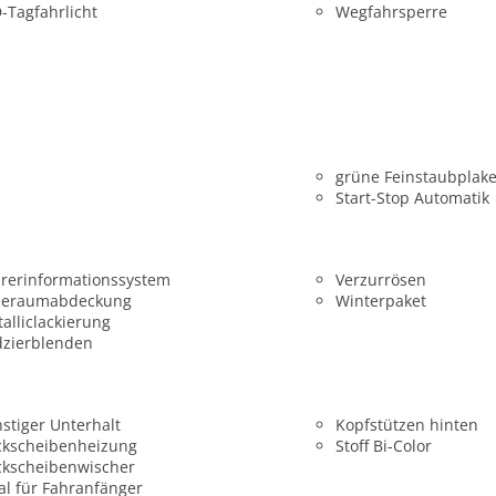
-Tagfahrlicht
Wegfahrsperre
grüne Feinstaubplake
Start-Stop Automatik
rerinformationssystem
Verzurrösen
deraumabdeckung
Winterpaket
alliclackierung
dzierblenden
stiger Unterhalt
Kopfstützen hinten
ckscheibenheizung
Stoff Bi-Color
ckscheibenwischer
al für Fahranfänger