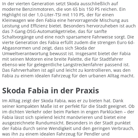
In der vierten Generation setzt Skoda ausschließlich auf
moderne Benzinmotoren, die von 65 bis 150 PS reichen. Ein
Highlight ist der 1,0-Liter-TSI mit 110 PS, der für einen
Kleinwagen wie den Fabia eine hervorragende Mischung aus
Leistung und Effizienz bietet. Besonders hervorzuheben ist auch
das 7-Gang-DSG-Automatikgetriebe, das für sanfte
Schaltvorgänge und eine noch sparsamere Fahrweise sorgt. Die
vierte Generation des Fabia erfüllt zudem die strengen Euro 6d-
Abgasnormen und zeigt, dass sich Skoda der
Umweltverantwortung bewusst ist. Insgesamt bietet der Fabia
mit seinen Motoren eine breite Palette, die für Stadtfahrer
ebenso wie für gelegentliche Langstreckenfahrer passend ist.
Das Fahrverhalten ist agil und leicht zu kontrollieren, was den
Fabia zu einem idealen Fahrzeug für den urbanen Alltag macht.
Skoda Fabia in der Praxis
Im Alltag zeigt der Skoda Fabia, was er zu bieten hat. Dank
seiner kompakten Maße ist er perfekt für die Stadt geeignet. Ob
im dichten Verkehr oder beim Parken in engen Parklücken – der
Fabia lässt sich spielend leicht manövrieren und bietet eine
ausgezeichnete Rundumsicht. Besonders in der Stadt punktet
der Fabia durch seine Wendigkeit und den geringen Verbrauch,
was ihn zu einem idealen Fahrzeug für Pendler und