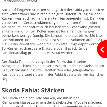
Stadtbewohner macht.
Auch auf längeren Strecken schlägt sich der Fabia gut. Die Sitze
sind komfortabel und bieten eine gute Unterstützung für den
Rücken, was auch auf längeren Fahrten angenehm ist. Dank der
verbesserten Geräuschdämmung in der vierten Generation
bleibt es im Innenraum auch bei höheren Geschwindigkeiten
angenehm ruhig. Der Kofferraum ist für einen Kleinwagen
bemerkenswert geräumig: Die Limousine bietet bis zu 380 Liter
Ladevolumen, und im Kombi lässt sich das Volumen auf bis zu
1.190 Liter erweitern, wenn die Rücksitze umgeklappt werden.
So können auch größere Einkäufe oder Gepäck für den
Familienausflug problemlos verstaut werden.
Der Skoda Fabia überzeugt in der Praxis durch seine
Alltagstauglichkeit, seine Zuverlässigkeit und seine Vielseitigkeit.
Egal, ob Sie ihn für kurze Stadtfahrten oder gelegentliche
Ausflüge aufs Land nutzen – der Fabia ist stets ein verlässlicher
Begleiter.
Skoda Fabia: Stärken
Der Skoda Fabia hat viele Stärken, die ihn in der
Kleinwagenklasse zu einem der beliebtesten Modelle machen.
Eine der größten Stärken ist das hervorragende Preis-Leistungs-