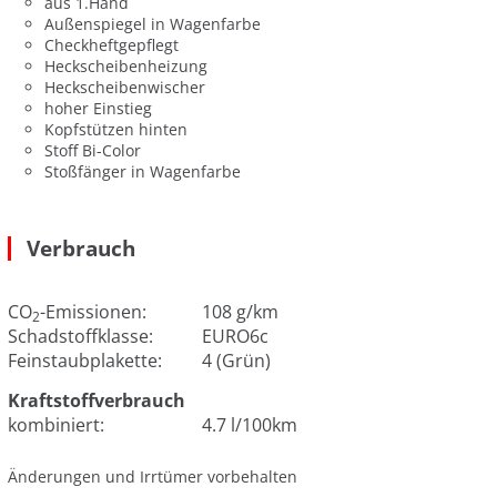
aus 1.Hand
Außenspiegel in Wagenfarbe
Checkheftgepflegt
Heckscheibenheizung
Heckscheibenwischer
hoher Einstieg
Kopfstützen hinten
Stoff Bi-Color
Stoßfänger in Wagenfarbe
Verbrauch
CO
-Emissionen:
108 g/km
2
Schadstoffklasse:
EURO6c
Feinstaubplakette:
4 (Grün)
Kraftstoffverbrauch
kombiniert:
4.7 l/100km
Änderungen und Irrtümer vorbehalten