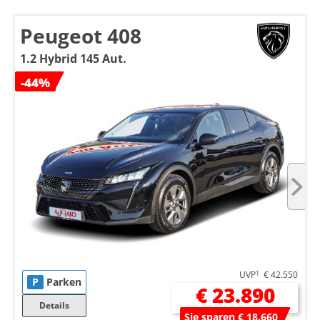
Peugeot 408
1.2 Hybrid 145 Aut.
-44%
UVP
1
€ 42.550
P
Parken
€ 23.890
Details
Sie sparen € 18.660