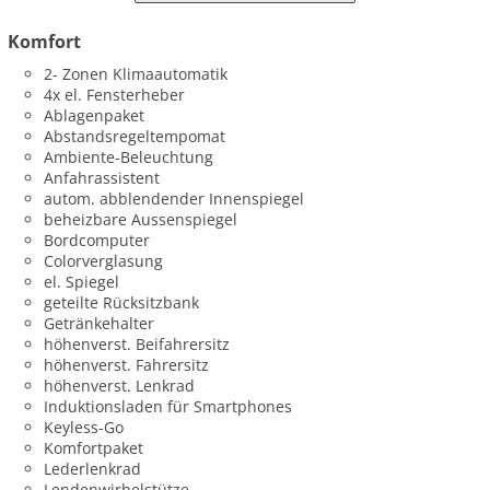
Komfort
2- Zonen Klimaautomatik
4x el. Fensterheber
Ablagenpaket
Abstandsregeltempomat
Ambiente-Beleuchtung
Anfahrassistent
autom. abblendender Innenspiegel
beheizbare Aussenspiegel
Bordcomputer
Colorverglasung
el. Spiegel
geteilte Rücksitzbank
Getränkehalter
höhenverst. Beifahrersitz
höhenverst. Fahrersitz
höhenverst. Lenkrad
Induktionsladen für Smartphones
Keyless-Go
Komfortpaket
Lederlenkrad
Lendenwirbelstütze