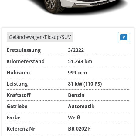
Geländewagen/Pickup/SUV
P
Erstzulassung
3/2022
Kilometerstand
51.243 km
Hubraum
999 ccm
Leistung
81 kW (110 PS)
Kraftstoff
Benzin
Getriebe
Automatik
Farbe
Weiß
Referenz Nr.
BR 0202 F