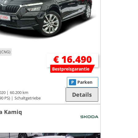
 (CNG)
€ 16.490
Bestpreisgarantie
P
Parken
020
60.200 km
Details
90 PS)
Schaltgetriebe
a Kamiq