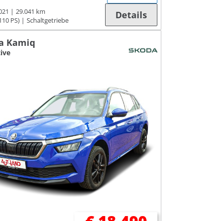
021
29.041 km
Details
110 PS)
Schaltgetriebe
a Kamiq
tive