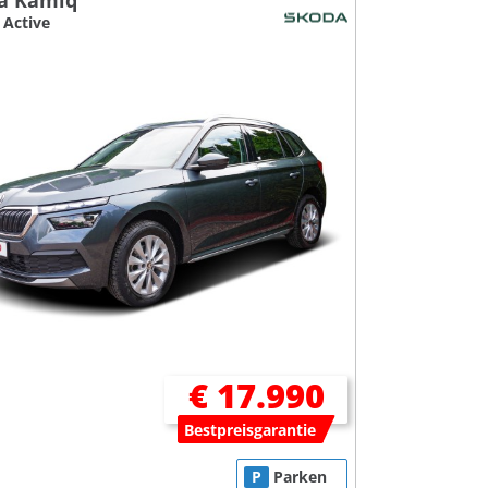
a Kamiq
 Active
€ 17.990
Bestpreisgarantie
P
Parken