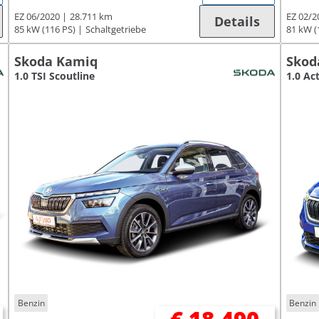
EZ 06/2020
28.711 km
EZ 02/2
Details
85 kW (116 PS)
Schaltgetriebe
81 kW (
Skoda Kamiq
Skod
1.0 TSI Scoutline
1.0 Ac
Benzin
Benzin