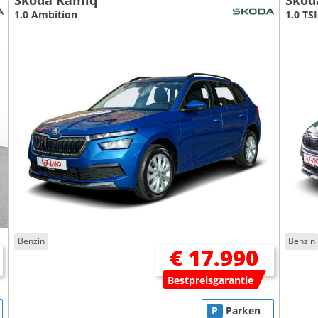
Skoda Kamiq
Skod
1.0 Ambition
1.0 TSI
Benzin
Benzin
€ 17.990
Bestpreisgarantie
P
Parken