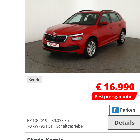
Benzin
€ 16.990
Bestpreisgarantie
P
Parken
EZ 10/2019
39.037 km
Details
70 kW (95 PS)
Schaltgetriebe