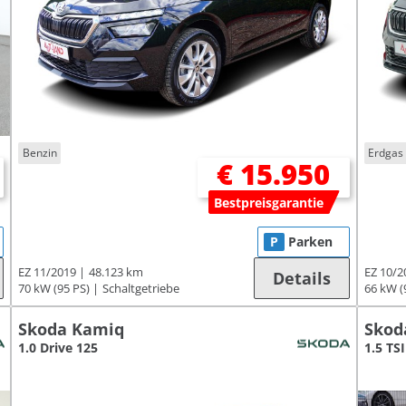
Benzin
Erdgas
€ 15.950
Bestpreisgarantie
P
Parken
EZ 11/2019
48.123 km
EZ 10/2
Details
70 kW (95 PS)
Schaltgetriebe
66 kW (
Skoda Kamiq
Skod
1.0 Drive 125
1.5 TSI