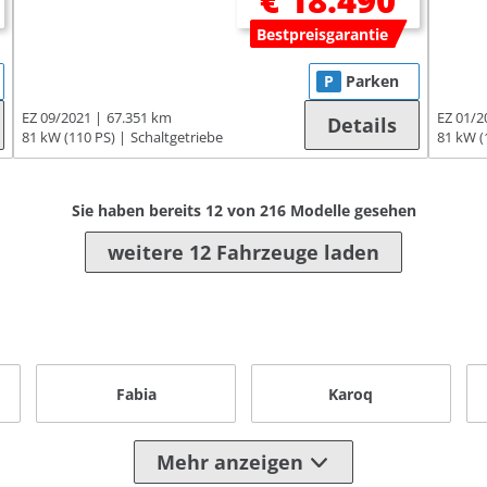
€ 18.490
Bestpreisgarantie
P
Parken
EZ 09/2021
67.351 km
EZ 01/2
Details
81 kW (110 PS)
Schaltgetriebe
81 kW (
Sie haben bereits
12
von
216
Modelle gesehen
weitere 12 Fahrzeuge laden
Fabia
Karoq
Mehr anzeigen