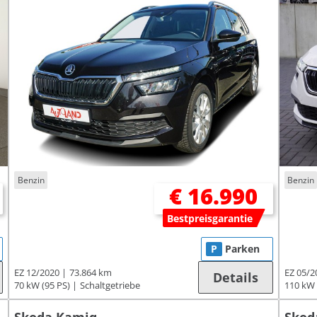
Benzin
Benzin
€ 16.990
Bestpreisgarantie
P
Parken
EZ 12/2020
73.864 km
EZ 05/2
Details
70 kW (95 PS)
Schaltgetriebe
110 kW 