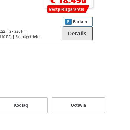
€ 18.490
Bestpreisgarantie
P
Parken
022
37.326 km
Details
110 PS)
Schaltgetriebe
Kodiaq
Octavia