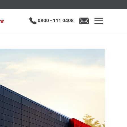
0800 - 111 0408
hr