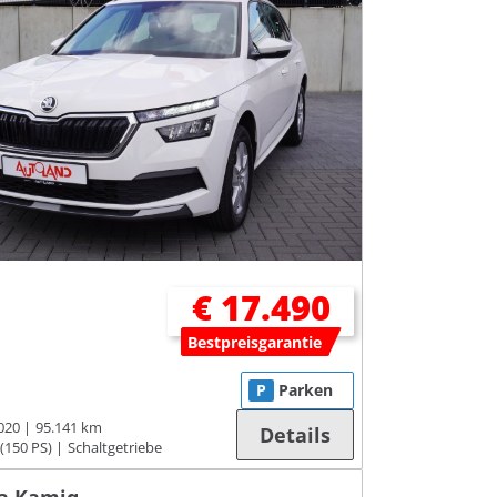
€ 17.490
Bestpreisgarantie
P
Parken
020
95.141 km
Details
(150 PS)
Schaltgetriebe