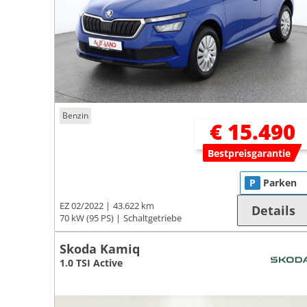
Benzin
€ 15.490
Bestpreisgarantie
P
Parken
EZ 02/2022
43.622 km
Details
70 kW (95 PS)
Schaltgetriebe
Skoda Kamiq
1.0 TSI Active