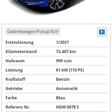
Geländewagen/Pickup/SUV
P
Erstzulassung
1/2021
Kilometerstand
72.407 km
Hubraum
999 ccm
Leistung
81 kW (110 PS)
Kraftstoff
Benzin
Getriebe
Automatik
Farbe
Blau
Referenz Nr.
HGW 0078 E