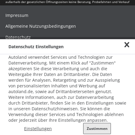
außerhalb der gesetzlichen Öffnungszeiten keine Beratung, Probefahrten und Verkauf
Impressum
Allgemeine Nutzungsbedingungen
Datenschutz
Datenschutz Einstellungen
Hinweisgebersystem nach HinSchG
Autoland verwendet Services und Technologien zur
Beschwerde nach LkSG
Datenverarbeitung. Mit einem Klick auf "Zustimmen"
akzeptieren Sie diese Verarbeitung und auch die
Grundsatzerklärung zum LkSG
Weitergabe Ihrer Daten an Drittanbieter. Die Daten
© 2026 AUTOLAND 24 SE & Co. Betriebs KG
werden für Analysen, Retargeting und zur Ausspielung
Werner-von-Siemens-Str. 2, 06796 Brehna, Deutschland
von personalisierten Inhalten und Werbung auf
autoland.de, sowie auf Drittanbieterseiten genutzt.
Weitere Informationen, auch zur Datenverarbeitung
durch Drittanbieter, finden Sie in den Einstellungen sowie
in unseren Datenschutzhinweisen. Sie können die
Verwendung dieser Services und Technologien ablehnen
oder jederzeit über Ihre Einstellungen anpassen.
Einstellungen
Zustimmen