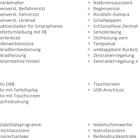
ränkehalter
Notbremsassistent
enverst. Beifahrersitz
Regensensor
enverst. Fahrersitz
Rückfahr-Kamera
enverst. Lenkrad
Schaltwippen
uktionsladen für Smartphones
Schlüssellose Zentral
fortschließung mit FB
Servolenkung
erlenkrad
Sitzheizung vorn
denwirbelstütze
Tempomat
nkradfernbedienung
umklappbare Rücksit
nkradheizung
Zentralverriegelung
telarmlehne hinten
Zentralverriegelung 
dio DAB
Touchscreen
io mit Farbdisplay
USB-Anschluss
io mit Touchscreen
rachsteuerung
 Stabilitätsprogramm
Nebelscheinwerfer
nlichtassistent
Notrufassistent
isprechanlage
Reifendruckkontrolle