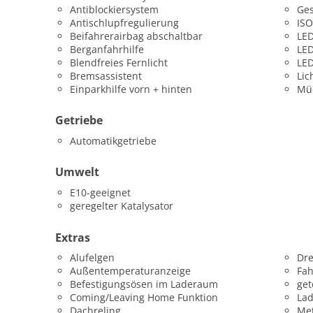
Antiblockiersystem
Ges
Antischlupfregulierung
ISO
Beifahrerairbag abschaltbar
LED
Berganfahrhilfe
LED
Blendfreies Fernlicht
LED
Bremsassistent
Lic
Einparkhilfe vorn + hinten
Mü
Getriebe
Automatikgetriebe
Umwelt
E10-geeignet
geregelter Katalysator
Extras
Alufelgen
Dr
Außentemperaturanzeige
Fah
Befestigungsösen im Laderaum
get
Coming/Leaving Home Funktion
La
Dachreling
Met