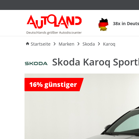
Skoda Karoq Sportli
38x in Deut
Ausstattung
Verbrauch
An
Startseite
Marken
Skoda
Karoq
Skoda Karoq Sportl
16%
günstiger