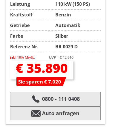
Leistung
110 kW (150 PS)
Kraftstoff
Benzin
Getriebe
Automatik
Farbe
Silber
Referenz Nr.
BR 0029 D
1
inkl. 19% MwSt.
UVP
€ 42.910
€ 35.890
Sie sparen € 7.020
0800 - 111 0408
Auto anfragen