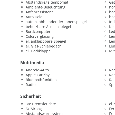
Abstandsregeltempomat
Get
Ambiente-Beleuchtung
höh
Anfahrassistent
höh
Auto Hold
höh
autom. abblendender Innenspiegel
Ind
beheizbare Aussenspiegel
Kom
Bordcomputer
Led
Colorverglasung
Len
el. anklappbare Spiegel
Le
el. Glas-Schiebedach
Le
el. Heckklappe
Mit
Multimedia
Android-Auto
Ra
Apple CarPlay
Rad
Bluetoothfunktion
Rad
Radio
Sp
Sicherheit
3te Bremsleuchte
el.
6x Airbag
Fer
Abstandswarnsystem
Fre