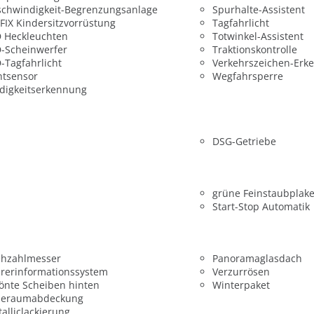
chwindigkeit-Begrenzungsanlage
Spurhalte-Assistent
FIX Kindersitzvorrüstung
Tagfahrlicht
 Heckleuchten
Totwinkel-Assistent
-Scheinwerfer
Traktionskontrolle
-Tagfahrlicht
Verkehrszeichen-Erk
htsensor
Wegfahrsperre
digkeitserkennung
DSG-Getriebe
grüne Feinstaubplake
Start-Stop Automatik
ehzahlmesser
Panoramaglasdach
rerinformationssystem
Verzurrösen
önte Scheiben hinten
Winterpaket
deraumabdeckung
alliclackierung