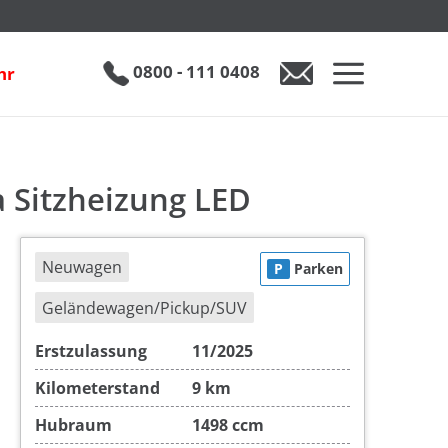
g LED
inkl. 19% MwSt.
UVP
1
€ 42.910
€ 35.890
0800 - 111 0408
hr
0800 - 111 0408
Auto anfragen
a Sitzheizung LED
Neuwagen
P
Parken
Geländewagen/Pickup/SUV
Erstzulassung
11/2025
Kilometerstand
9 km
Hubraum
1498 ccm