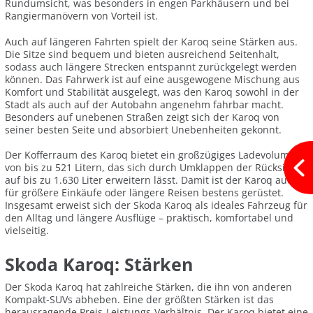
Rundumsicht, was besonders in engen Parkhäusern und bei
Rangiermanövern von Vorteil ist.
Auch auf längeren Fahrten spielt der Karoq seine Stärken aus.
Die Sitze sind bequem und bieten ausreichend Seitenhalt,
sodass auch längere Strecken entspannt zurückgelegt werden
können. Das Fahrwerk ist auf eine ausgewogene Mischung aus
Komfort und Stabilität ausgelegt, was den Karoq sowohl in der
Stadt als auch auf der Autobahn angenehm fahrbar macht.
Besonders auf unebenen Straßen zeigt sich der Karoq von
seiner besten Seite und absorbiert Unebenheiten gekonnt.
Der Kofferraum des Karoq bietet ein großzügiges Ladevolumen
von bis zu 521 Litern, das sich durch Umklappen der Rücksitze
auf bis zu 1.630 Liter erweitern lässt. Damit ist der Karoq auch
für größere Einkäufe oder längere Reisen bestens gerüstet.
Insgesamt erweist sich der Skoda Karoq als ideales Fahrzeug für
den Alltag und längere Ausflüge – praktisch, komfortabel und
vielseitig.
Skoda Karoq: Stärken
Der Skoda Karoq hat zahlreiche Stärken, die ihn von anderen
Kompakt-SUVs abheben. Eine der größten Stärken ist das
herausragende Preis-Leistungs-Verhältnis. Der Karoq bietet eine