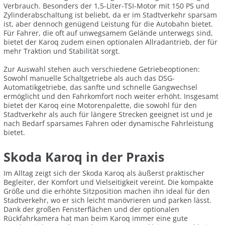
Verbrauch. Besonders der 1,5-Liter-TSI-Motor mit 150 PS und
Zylinderabschaltung ist beliebt, da er im Stadtverkehr sparsam
ist, aber dennoch genügend Leistung für die Autobahn bietet.
Für Fahrer, die oft auf unwegsamem Gelände unterwegs sind,
bietet der Karoq zudem einen optionalen Allradantrieb, der für
mehr Traktion und Stabilität sorgt.
Zur Auswahl stehen auch verschiedene Getriebeoptionen:
Sowohl manuelle Schaltgetriebe als auch das DSG-
Automatikgetriebe, das sanfte und schnelle Gangwechsel
ermöglicht und den Fahrkomfort noch weiter erhöht. Insgesamt
bietet der Karoq eine Motorenpalette, die sowohl für den
Stadtverkehr als auch für längere Strecken geeignet ist und je
nach Bedarf sparsames Fahren oder dynamische Fahrleistung
bietet.
Skoda Karoq in der Praxis
Im Alltag zeigt sich der Skoda Karoq als äußerst praktischer
Begleiter, der Komfort und Vielseitigkeit vereint. Die kompakte
Größe und die erhöhte Sitzposition machen ihn ideal für den
Stadtverkehr, wo er sich leicht manövrieren und parken lässt.
Dank der großen Fensterflächen und der optionalen
Rückfahrkamera hat man beim Karoq immer eine gute