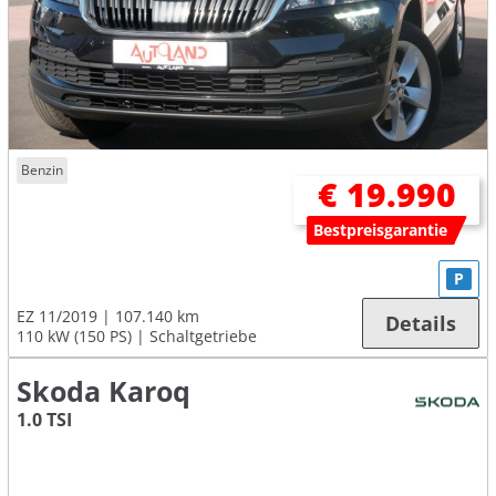
Benzin
€ 19.990
Bestpreisgarantie
P
EZ 11/2019
107.140 km
Details
110 kW (150 PS)
Schaltgetriebe
Skoda Karoq
1.0 TSI