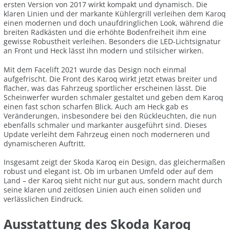
ersten Version von 2017 wirkt kompakt und dynamisch. Die
klaren Linien und der markante Kühlergrill verleihen dem Karoq
einen modernen und doch unaufdringlichen Look, während die
breiten Radkästen und die erhöhte Bodenfreiheit ihm eine
gewisse Robustheit verleihen. Besonders die LED-Lichtsignatur
an Front und Heck lässt ihn modern und stilsicher wirken.
Mit dem Facelift 2021 wurde das Design noch einmal
aufgefrischt. Die Front des Karoq wirkt jetzt etwas breiter und
flacher, was das Fahrzeug sportlicher erscheinen lässt. Die
Scheinwerfer wurden schmaler gestaltet und geben dem Karoq
einen fast schon scharfen Blick. Auch am Heck gab es
Veränderungen, insbesondere bei den Rückleuchten, die nun
ebenfalls schmaler und markanter ausgeführt sind. Dieses
Update verleiht dem Fahrzeug einen noch moderneren und
dynamischeren Auftritt.
Insgesamt zeigt der Skoda Karoq ein Design, das gleichermaßen
robust und elegant ist. Ob im urbanen Umfeld oder auf dem
Land – der Karoq sieht nicht nur gut aus, sondern macht durch
seine klaren und zeitlosen Linien auch einen soliden und
verlässlichen Eindruck.
Ausstattung des Skoda Karoq