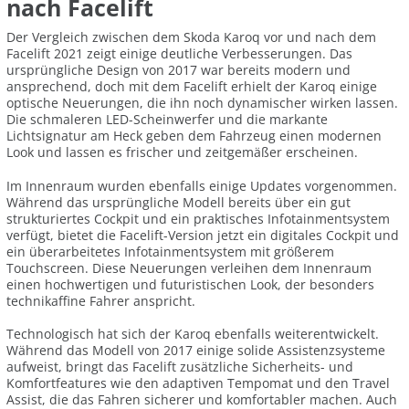
nach Facelift
Der Vergleich zwischen dem Skoda Karoq vor und nach dem
Facelift 2021 zeigt einige deutliche Verbesserungen. Das
ursprüngliche Design von 2017 war bereits modern und
ansprechend, doch mit dem Facelift erhielt der Karoq einige
optische Neuerungen, die ihn noch dynamischer wirken lassen.
Die schmaleren LED-Scheinwerfer und die markante
Lichtsignatur am Heck geben dem Fahrzeug einen modernen
Look und lassen es frischer und zeitgemäßer erscheinen.
Im Innenraum wurden ebenfalls einige Updates vorgenommen.
Während das ursprüngliche Modell bereits über ein gut
strukturiertes Cockpit und ein praktisches Infotainmentsystem
verfügt, bietet die Facelift-Version jetzt ein digitales Cockpit und
ein überarbeitetes Infotainmentsystem mit größerem
Touchscreen. Diese Neuerungen verleihen dem Innenraum
einen hochwertigen und futuristischen Look, der besonders
technikaffine Fahrer anspricht.
Technologisch hat sich der Karoq ebenfalls weiterentwickelt.
Während das Modell von 2017 einige solide Assistenzsysteme
aufweist, bringt das Facelift zusätzliche Sicherheits- und
Komfortfeatures wie den adaptiven Tempomat und den Travel
Assist, die das Fahren sicherer und komfortabler machen. Auch