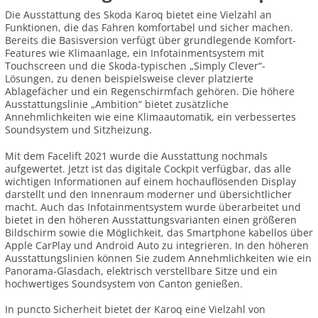
Die Ausstattung des Skoda Karoq bietet eine Vielzahl an
Funktionen, die das Fahren komfortabel und sicher machen.
Bereits die Basisversion verfügt über grundlegende Komfort-
Features wie Klimaanlage, ein Infotainmentsystem mit
Touchscreen und die Skoda-typischen „Simply Clever“-
Lösungen, zu denen beispielsweise clever platzierte
Ablagefächer und ein Regenschirmfach gehören. Die höhere
Ausstattungslinie „Ambition“ bietet zusätzliche
Annehmlichkeiten wie eine Klimaautomatik, ein verbessertes
Soundsystem und Sitzheizung.
Mit dem Facelift 2021 wurde die Ausstattung nochmals
aufgewertet. Jetzt ist das digitale Cockpit verfügbar, das alle
wichtigen Informationen auf einem hochauflösenden Display
darstellt und den Innenraum moderner und übersichtlicher
macht. Auch das Infotainmentsystem wurde überarbeitet und
bietet in den höheren Ausstattungsvarianten einen größeren
Bildschirm sowie die Möglichkeit, das Smartphone kabellos über
Apple CarPlay und Android Auto zu integrieren. In den höheren
Ausstattungslinien können Sie zudem Annehmlichkeiten wie ein
Panorama-Glasdach, elektrisch verstellbare Sitze und ein
hochwertiges Soundsystem von Canton genießen.
In puncto Sicherheit bietet der Karoq eine Vielzahl von