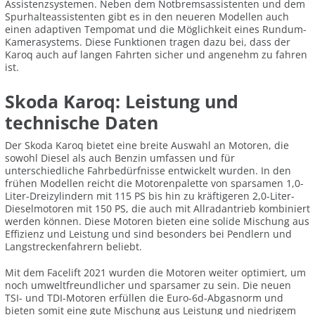
Assistenzsystemen. Neben dem Notbremsassistenten und dem
Spurhalteassistenten gibt es in den neueren Modellen auch
einen adaptiven Tempomat und die Möglichkeit eines Rundum-
Kamerasystems. Diese Funktionen tragen dazu bei, dass der
Karoq auch auf langen Fahrten sicher und angenehm zu fahren
ist.
Skoda Karoq: Leistung und
technische Daten
Der Skoda Karoq bietet eine breite Auswahl an Motoren, die
sowohl Diesel als auch Benzin umfassen und für
unterschiedliche Fahrbedürfnisse entwickelt wurden. In den
frühen Modellen reicht die Motorenpalette von sparsamen 1,0-
Liter-Dreizylindern mit 115 PS bis hin zu kräftigeren 2,0-Liter-
Dieselmotoren mit 150 PS, die auch mit Allradantrieb kombiniert
werden können. Diese Motoren bieten eine solide Mischung aus
Effizienz und Leistung und sind besonders bei Pendlern und
Langstreckenfahrern beliebt.
Mit dem Facelift 2021 wurden die Motoren weiter optimiert, um
noch umweltfreundlicher und sparsamer zu sein. Die neuen
TSI- und TDI-Motoren erfüllen die Euro-6d-Abgasnorm und
bieten somit eine gute Mischung aus Leistung und niedrigem