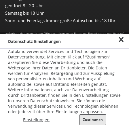
geöffnet 8 - 20 Uhr
Samstag bis 18 Uhr
Sonn- und Feiertags immer große Autoschau bis 18 Uhr
außerhalb der gesetzlichen Öffnungszeiten keine Beratung, Probefahrten und Verkauf
Datenschutz Einstellungen
Impressum
Autoland verwendet Services und Technologien zur
Allgemeine Nutzungsbedingungen
Datenverarbeitung. Mit einem Klick auf "Zustimmen"
akzeptieren Sie diese Verarbeitung und auch die
Datenschutz
Weitergabe Ihrer Daten an Drittanbieter. Die Daten
werden für Analysen, Retargeting und zur Ausspielung
Hinweisgebersystem nach HinSchG
von personalisierten Inhalten und Werbung auf
autoland.de, sowie auf Drittanbieterseiten genutzt.
Beschwerde nach LkSG
Weitere Informationen, auch zur Datenverarbeitung
durch Drittanbieter, finden Sie in den Einstellungen sowie
Grundsatzerklärung zum LkSG
in unseren Datenschutzhinweisen. Sie können die
Verwendung dieser Services und Technologien ablehnen
© 2026 AUTOLAND 24 SE & Co. Betriebs KG
oder jederzeit über Ihre Einstellungen anpassen.
Werner-von-Siemens-Str. 2, 06796 Brehna, Deutschland
Einstellungen
Zustimmen