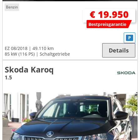
Benzin
€ 19.950
Bestpreisgarantie
P
EZ 08/2018
49.110 km
Details
85 kW (116 PS)
Schaltgetriebe
Skoda Karoq
1.5