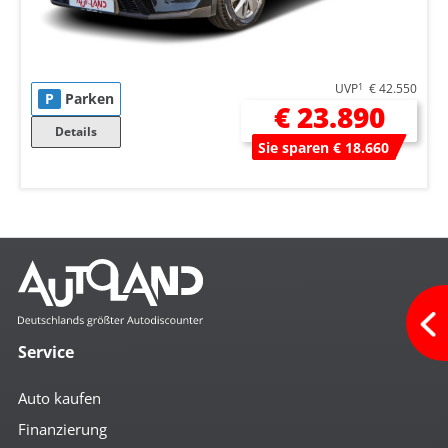
UVP
1
€ 42.550
P
Parken
€ 23.890
Details
Sie sparen € 18.660
Service
Auto kaufen
Finanzierung