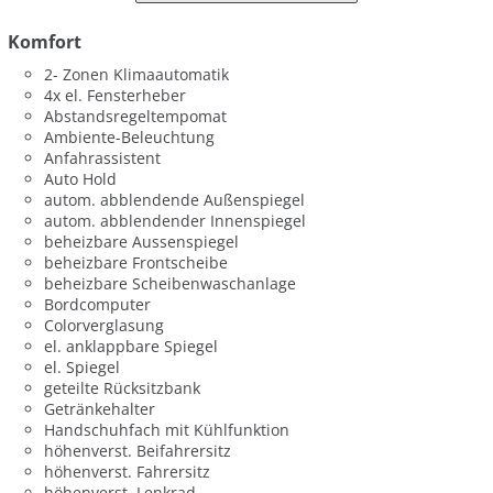
Komfort
2- Zonen Klimaautomatik
4x el. Fensterheber
Abstandsregeltempomat
Ambiente-Beleuchtung
Anfahrassistent
Auto Hold
autom. abblendende Außenspiegel
autom. abblendender Innenspiegel
beheizbare Aussenspiegel
beheizbare Frontscheibe
beheizbare Scheibenwaschanlage
Bordcomputer
Colorverglasung
el. anklappbare Spiegel
el. Spiegel
geteilte Rücksitzbank
Getränkehalter
Handschuhfach mit Kühlfunktion
höhenverst. Beifahrersitz
höhenverst. Fahrersitz
höhenverst. Lenkrad