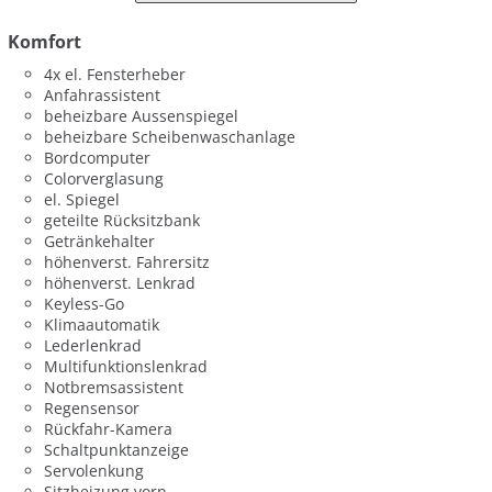
Komfort
4x el. Fensterheber
Anfahrassistent
beheizbare Aussenspiegel
beheizbare Scheibenwaschanlage
Bordcomputer
Colorverglasung
el. Spiegel
geteilte Rücksitzbank
Getränkehalter
höhenverst. Fahrersitz
höhenverst. Lenkrad
Keyless-Go
Klimaautomatik
Lederlenkrad
Multifunktionslenkrad
Notbremsassistent
Regensensor
Rückfahr-Kamera
Schaltpunktanzeige
Servolenkung
Sitzheizung vorn