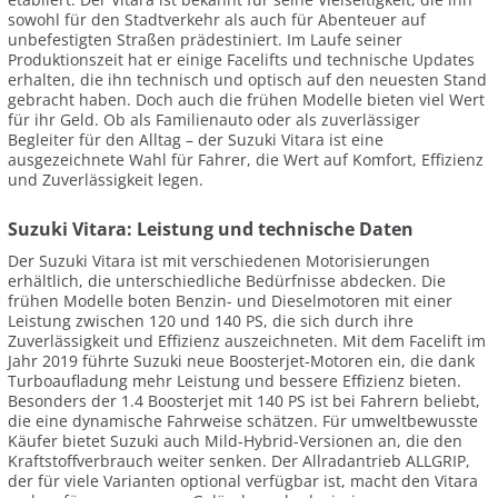
sowohl für den Stadtverkehr als auch für Abenteuer auf
unbefestigten Straßen prädestiniert. Im Laufe seiner
Produktionszeit hat er einige Facelifts und technische Updates
erhalten, die ihn technisch und optisch auf den neuesten Stand
gebracht haben. Doch auch die frühen Modelle bieten viel Wert
für ihr Geld. Ob als Familienauto oder als zuverlässiger
Begleiter für den Alltag – der Suzuki Vitara ist eine
ausgezeichnete Wahl für Fahrer, die Wert auf Komfort, Effizienz
und Zuverlässigkeit legen.
Suzuki Vitara: Leistung und technische Daten
Der Suzuki Vitara ist mit verschiedenen Motorisierungen
erhältlich, die unterschiedliche Bedürfnisse abdecken. Die
frühen Modelle boten Benzin- und Dieselmotoren mit einer
Leistung zwischen 120 und 140 PS, die sich durch ihre
Zuverlässigkeit und Effizienz auszeichneten. Mit dem Facelift im
Jahr 2019 führte Suzuki neue Boosterjet-Motoren ein, die dank
Turboaufladung mehr Leistung und bessere Effizienz bieten.
Besonders der 1.4 Boosterjet mit 140 PS ist bei Fahrern beliebt,
die eine dynamische Fahrweise schätzen. Für umweltbewusste
Käufer bietet Suzuki auch Mild-Hybrid-Versionen an, die den
Kraftstoffverbrauch weiter senken. Der Allradantrieb ALLGRIP,
der für viele Varianten optional verfügbar ist, macht den Vitara