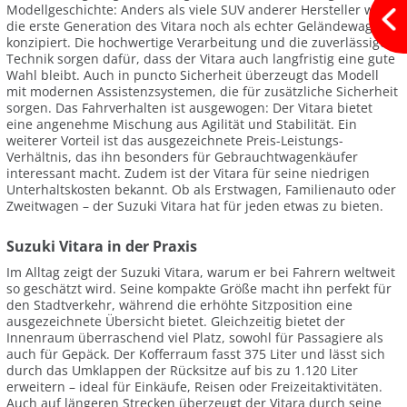
Modellgeschichte: Anders als viele SUV anderer Hersteller war
die erste Generation des Vitara noch als echter Geländewagen
konzipiert. Die hochwertige Verarbeitung und die zuverlässige
Technik sorgen dafür, dass der Vitara auch langfristig eine gute
Wahl bleibt. Auch in puncto Sicherheit überzeugt das Modell
mit modernen Assistenzsystemen, die für zusätzliche Sicherheit
sorgen. Das Fahrverhalten ist ausgewogen: Der Vitara bietet
eine angenehme Mischung aus Agilität und Stabilität. Ein
weiterer Vorteil ist das ausgezeichnete Preis-Leistungs-
Verhältnis, das ihn besonders für Gebrauchtwagenkäufer
interessant macht. Zudem ist der Vitara für seine niedrigen
Unterhaltskosten bekannt. Ob als Erstwagen, Familienauto oder
Zweitwagen – der Suzuki Vitara hat für jeden etwas zu bieten.
Suzuki Vitara in der Praxis
Im Alltag zeigt der Suzuki Vitara, warum er bei Fahrern weltweit
so geschätzt wird. Seine kompakte Größe macht ihn perfekt für
den Stadtverkehr, während die erhöhte Sitzposition eine
ausgezeichnete Übersicht bietet. Gleichzeitig bietet der
Innenraum überraschend viel Platz, sowohl für Passagiere als
auch für Gepäck. Der Kofferraum fasst 375 Liter und lässt sich
durch das Umklappen der Rücksitze auf bis zu 1.120 Liter
erweitern – ideal für Einkäufe, Reisen oder Freizeitaktivitäten.
Auch auf längeren Strecken überzeugt der Vitara durch seine