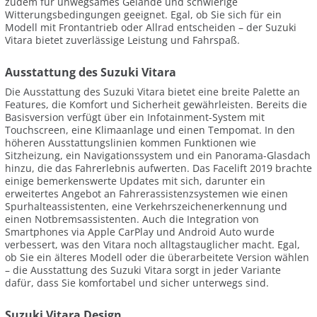
zudem für unwegsames Gelände und schwierige
Witterungsbedingungen geeignet. Egal, ob Sie sich für ein
Modell mit Frontantrieb oder Allrad entscheiden – der Suzuki
Vitara bietet zuverlässige Leistung und Fahrspaß.
Ausstattung des Suzuki Vitara
Die Ausstattung des Suzuki Vitara bietet eine breite Palette an
Features, die Komfort und Sicherheit gewährleisten. Bereits die
Basisversion verfügt über ein Infotainment-System mit
Touchscreen, eine Klimaanlage und einen Tempomat. In den
höheren Ausstattungslinien kommen Funktionen wie
Sitzheizung, ein Navigationssystem und ein Panorama-Glasdach
hinzu, die das Fahrerlebnis aufwerten. Das Facelift 2019 brachte
einige bemerkenswerte Updates mit sich, darunter ein
erweitertes Angebot an Fahrerassistenzsystemen wie einen
Spurhalteassistenten, eine Verkehrszeichenerkennung und
einen Notbremsassistenten. Auch die Integration von
Smartphones via Apple CarPlay und Android Auto wurde
verbessert, was den Vitara noch alltagstauglicher macht. Egal,
ob Sie ein älteres Modell oder die überarbeitete Version wählen
– die Ausstattung des Suzuki Vitara sorgt in jeder Variante
dafür, dass Sie komfortabel und sicher unterwegs sind.
Suzuki Vitara Design