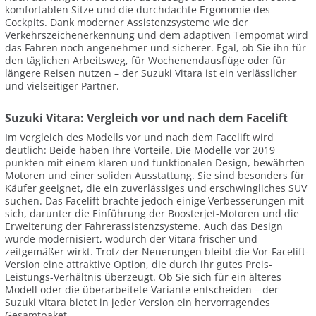
komfortablen Sitze und die durchdachte Ergonomie des
Cockpits. Dank moderner Assistenzsysteme wie der
Verkehrszeichenerkennung und dem adaptiven Tempomat wird
das Fahren noch angenehmer und sicherer. Egal, ob Sie ihn für
den täglichen Arbeitsweg, für Wochenendausflüge oder für
längere Reisen nutzen – der Suzuki Vitara ist ein verlässlicher
und vielseitiger Partner.
Suzuki Vitara: Vergleich vor und nach dem Facelift
Im Vergleich des Modells vor und nach dem Facelift wird
deutlich: Beide haben Ihre Vorteile. Die Modelle vor 2019
punkten mit einem klaren und funktionalen Design, bewährten
Motoren und einer soliden Ausstattung. Sie sind besonders für
Käufer geeignet, die ein zuverlässiges und erschwingliches SUV
suchen. Das Facelift brachte jedoch einige Verbesserungen mit
sich, darunter die Einführung der Boosterjet-Motoren und die
Erweiterung der Fahrerassistenzsysteme. Auch das Design
wurde modernisiert, wodurch der Vitara frischer und
zeitgemäßer wirkt. Trotz der Neuerungen bleibt die Vor-Facelift-
Version eine attraktive Option, die durch ihr gutes Preis-
Leistungs-Verhältnis überzeugt. Ob Sie sich für ein älteres
Modell oder die überarbeitete Variante entscheiden – der
Suzuki Vitara bietet in jeder Version ein hervorragendes
Gesamtpaket.