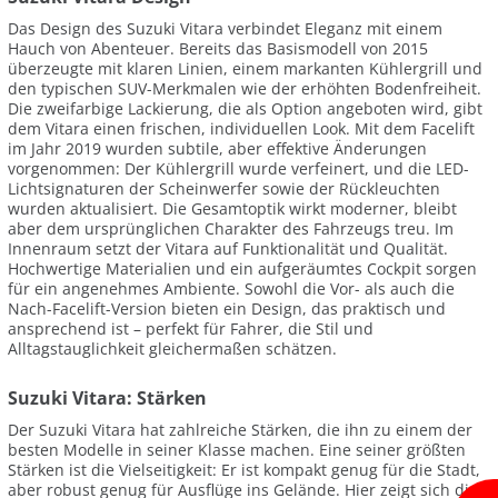
Das Design des Suzuki Vitara verbindet Eleganz mit einem
Hauch von Abenteuer. Bereits das Basismodell von 2015
überzeugte mit klaren Linien, einem markanten Kühlergrill und
den typischen SUV-Merkmalen wie der erhöhten Bodenfreiheit.
Die zweifarbige Lackierung, die als Option angeboten wird, gibt
dem Vitara einen frischen, individuellen Look. Mit dem Facelift
im Jahr 2019 wurden subtile, aber effektive Änderungen
vorgenommen: Der Kühlergrill wurde verfeinert, und die LED-
Lichtsignaturen der Scheinwerfer sowie der Rückleuchten
wurden aktualisiert. Die Gesamtoptik wirkt moderner, bleibt
aber dem ursprünglichen Charakter des Fahrzeugs treu. Im
Innenraum setzt der Vitara auf Funktionalität und Qualität.
Hochwertige Materialien und ein aufgeräumtes Cockpit sorgen
für ein angenehmes Ambiente. Sowohl die Vor- als auch die
Nach-Facelift-Version bieten ein Design, das praktisch und
ansprechend ist – perfekt für Fahrer, die Stil und
Alltagstauglichkeit gleichermaßen schätzen.
Suzuki Vitara: Stärken
Der Suzuki Vitara hat zahlreiche Stärken, die ihn zu einem der
besten Modelle in seiner Klasse machen. Eine seiner größten
Stärken ist die Vielseitigkeit: Er ist kompakt genug für die Stadt,
aber robust genug für Ausflüge ins Gelände. Hier zeigt sich die