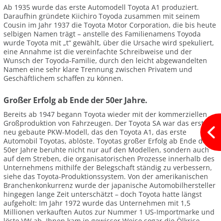
Ab 1935 wurde das erste Automodell Toyota A1 produziert.
Daraufhin gründete Kiichiro Toyoda zusammen mit seinem
Cousin im Jahr 1937 die Toyota Motor Corporation, die bis heute
selbigen Namen trägt – anstelle des Familienamens Toyoda
wurde Toyota mit „t“ gewählt, über die Ursache wird spekuliert,
eine Annahme ist die vereinfachte Schreibweise und der
Wunsch der Toyoda-Familie, durch den leicht abgewandelten
Namen eine sehr klare Trennung zwischen Privatem und
Geschäftlichem schaffen zu können.
Großer Erfolg ab Ende der 50er Jahre.
Bereits ab 1947 begann Toyota wieder mit der kommerziellen
Großproduktion von Fahrzeugen. Der Toyota SA war das erste
neu gebaute PKW-Modell, das den Toyota A1, das erste
Automobil Toyotas, ablöste. Toyotas großer Erfolg ab Ende der
50er Jahre beruhte nicht nur auf den Modellen, sondern auch
auf dem Streben, die organisatorischen Prozesse innerhalb des
Unternehmens mithilfe der Belegschaft ständig zu verbessern,
siehe das Toyota-Produktionssystem. Von der amerikanischen
Branchenkonkurrenz wurde der japanische Automobilhersteller
hingegen lange Zeit unterschätzt – doch Toyota hatte längst
aufgeholt: Im Jahr 1972 wurde das Unternehmen mit 1,5
Millionen verkauften Autos zur Nummer 1 US-Importmarke und
löste VW ab. Ihnen kam in gewisser Weise sogar die Ölkrise