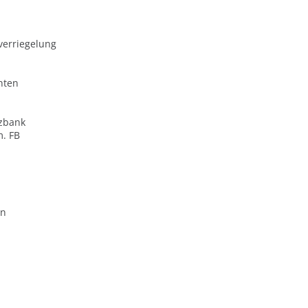
verriegelung
nten
zbank
m. FB
en