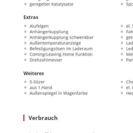
geregelter Katalysator
Spo
Extras
Alufelgen
el.
Anhängerkupplung
Fah
Anhängerkupplung schwenkbar
get
Außentemperaturanzeige
La
Befestigungsösen im Laderaum
Led
Coming/Leaving Home Funktion
Met
Drehzahlmesser
Pa
Weiteres
5-Sitzer
Che
aus 1.Hand
el.
Außenspiegel in Wagenfarbe
He
Verbrauch