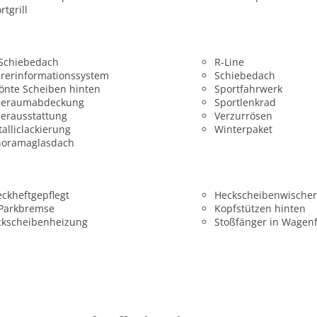
rtgrill
 Schiebedach
R-Line
rerinformationssystem
Schiebedach
önte Scheiben hinten
Sportfahrwerk
deraumabdeckung
Sportlenkrad
erausstattung
Verzurrösen
alliclackierung
Winterpaket
noramaglasdach
ckheftgepflegt
Heckscheibenwischer
 Parkbremse
Kopfstützen hinten
ckscheibenheizung
Stoßfänger in Wagen