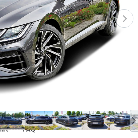
hrt
FAQ