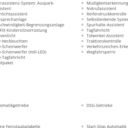
rassistenz-System: Auspark-
Müdigkeitserkennun
istent
Notrufassistent
nlichtassistent
Reifendruckkontrolle
isprechanlage
Selbstlenkende Syst
chwindigkeit-Begrenzungsanlage
Spurhalte-Assistent
FIX Kindersitzvorrüstung
Tagfahrlicht
venlicht
Totwinkel-Assistent
 Heckleuchten
Traktionskontrolle
-Scheinwerfer
Verkehrszeichen-Erk
-Scheinwerfer (Voll-LED)
Wegfahrsperre
-Tagfahrlicht
htpaket
omatikgetriebe
DSG-Getriebe
ne Feinstaubplakette
Start-Stop Automatik