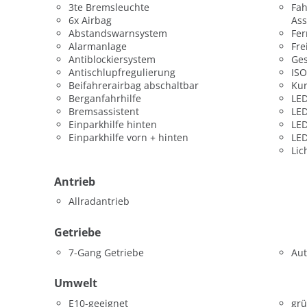
3te Bremsleuchte
Fah
6x Airbag
Ass
Abstandswarnsystem
Fer
Alarmanlage
Fre
Antiblockiersystem
Ges
Antischlupfregulierung
ISO
Beifahrerairbag abschaltbar
Kur
Berganfahrhilfe
LED
Bremsassistent
LED
Einparkhilfe hinten
LED
Einparkhilfe vorn + hinten
LED
Lic
Antrieb
Allradantrieb
Getriebe
7-Gang Getriebe
Aut
Umwelt
E10-geeignet
grü