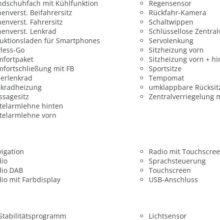
dschuhfach mit Kühlfunktion
Regensensor
enverst. Beifahrersitz
Rückfahr-Kamera
enverst. Fahrersitz
Schaltwippen
enverst. Lenkrad
Schlüssellose Zentral
uktionsladen für Smartphones
Servolenkung
less-Go
Sitzheizung vorn
mfortpaket
Sitzheizung vorn + hi
fortschließung mit FB
Sportsitze
erlenkrad
Tempomat
nkradheizung
umklappbare Rücksit
sagesitz
Zentralverriegelung 
telarmlehne hinten
telarmlehne vorn
igation
Radio mit Touchscre
dio
Sprachsteuerung
dio DAB
Touchscreen
io mit Farbdisplay
USB-Anschluss
 Stabilitätsprogramm
Lichtsensor