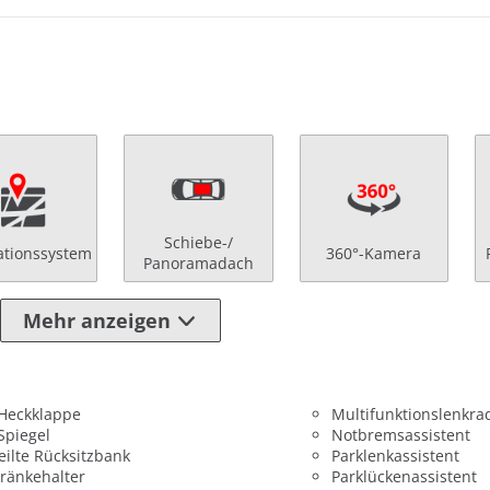
Schiebe-/
ationssystem
360°-Kamera
Panoramadach
Mehr anzeigen
 Heckklappe
Multifunktionslenkra
 Spiegel
Notbremsassistent
eilte Rücksitzbank
Parklenkassistent
ränkehalter
Parklückenassistent