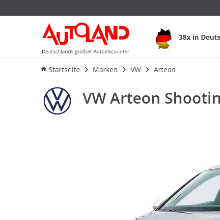
38x in Deut
Ausstattung
Verbrauch
An
Startseite
Marken
VW
Arteon
VW Arteon Shootin