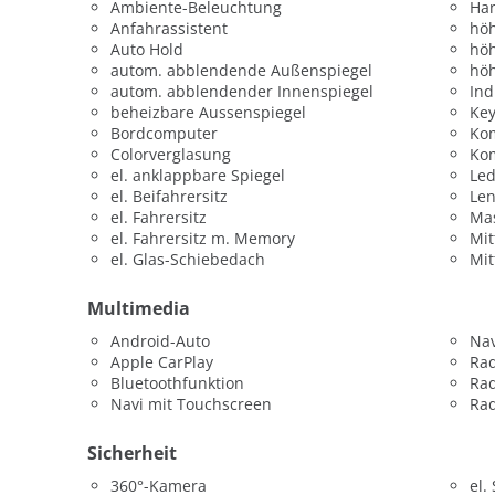
Ambiente-Beleuchtung
Han
Anfahrassistent
höh
Auto Hold
höh
autom. abblendende Außenspiegel
höh
autom. abblendender Innenspiegel
Ind
beheizbare Aussenspiegel
Key
Bordcomputer
Ko
Colorverglasung
Kom
el. anklappbare Spiegel
Led
el. Beifahrersitz
Le
el. Fahrersitz
Mas
el. Fahrersitz m. Memory
Mit
el. Glas-Schiebedach
Mit
Multimedia
Android-Auto
Nav
Apple CarPlay
Ra
Bluetoothfunktion
Ra
Navi mit Touchscreen
Rad
Sicherheit
360°-Kamera
el.