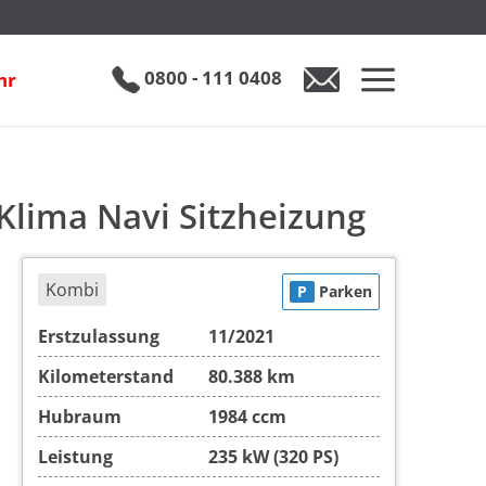
VW Arteon Shooting Brake 2.0 TSI R 4M 3-Zonen-Klima Navi Sitzheizung
€ 37.490
0800 - 111 0408
hr
0800 - 111 0408
Auto anfragen
Klima Navi Sitzheizung
Kombi
P
Parken
Erstzulassung
11/2021
Kilometerstand
80.388 km
Hubraum
1984 ccm
Leistung
235 kW (320 PS)