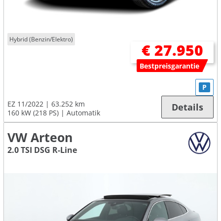
Hybrid (Benzin/Elektro)
€ 27.950
Bestpreisgarantie
P
EZ 11/2022
63.252 km
Details
160 kW (218 PS)
Automatik
VW Arteon
2.0 TSI DSG R-Line