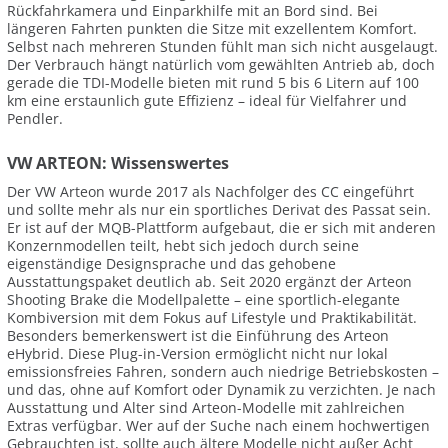
Rückfahrkamera und Einparkhilfe mit an Bord sind. Bei
längeren Fahrten punkten die Sitze mit exzellentem Komfort.
Selbst nach mehreren Stunden fühlt man sich nicht ausgelaugt.
Der Verbrauch hängt natürlich vom gewählten Antrieb ab, doch
gerade die TDI-Modelle bieten mit rund 5 bis 6 Litern auf 100
km eine erstaunlich gute Effizienz – ideal für Vielfahrer und
Pendler.
VW ARTEON: Wissenswertes
Der VW Arteon wurde 2017 als Nachfolger des CC eingeführt
und sollte mehr als nur ein sportliches Derivat des Passat sein.
Er ist auf der MQB-Plattform aufgebaut, die er sich mit anderen
Konzernmodellen teilt, hebt sich jedoch durch seine
eigenständige Designsprache und das gehobene
Ausstattungspaket deutlich ab. Seit 2020 ergänzt der Arteon
Shooting Brake die Modellpalette – eine sportlich-elegante
Kombiversion mit dem Fokus auf Lifestyle und Praktikabilität.
Besonders bemerkenswert ist die Einführung des Arteon
eHybrid. Diese Plug-in-Version ermöglicht nicht nur lokal
emissionsfreies Fahren, sondern auch niedrige Betriebskosten –
und das, ohne auf Komfort oder Dynamik zu verzichten. Je nach
Ausstattung und Alter sind Arteon-Modelle mit zahlreichen
Extras verfügbar. Wer auf der Suche nach einem hochwertigen
Gebrauchten ist, sollte auch ältere Modelle nicht außer Acht