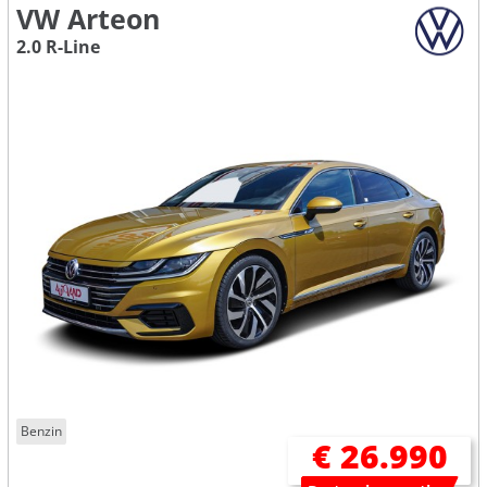
VW Arteon
2.0 R-Line
Benzin
€ 26.990