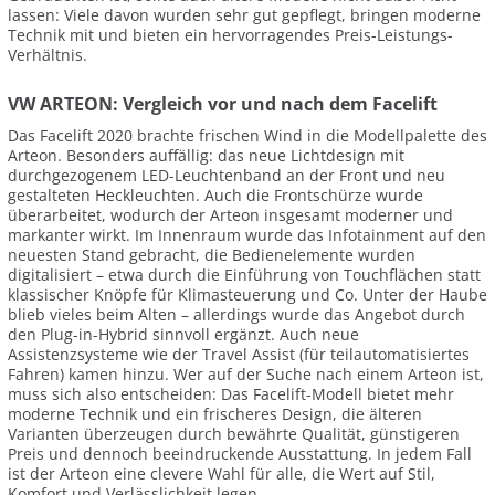
lassen: Viele davon wurden sehr gut gepflegt, bringen moderne
Technik mit und bieten ein hervorragendes Preis-Leistungs-
Verhältnis.
VW ARTEON: Vergleich vor und nach dem Facelift
Das Facelift 2020 brachte frischen Wind in die Modellpalette des
Arteon. Besonders auffällig: das neue Lichtdesign mit
durchgezogenem LED-Leuchtenband an der Front und neu
gestalteten Heckleuchten. Auch die Frontschürze wurde
überarbeitet, wodurch der Arteon insgesamt moderner und
markanter wirkt. Im Innenraum wurde das Infotainment auf den
neuesten Stand gebracht, die Bedienelemente wurden
digitalisiert – etwa durch die Einführung von Touchflächen statt
klassischer Knöpfe für Klimasteuerung und Co. Unter der Haube
blieb vieles beim Alten – allerdings wurde das Angebot durch
den Plug-in-Hybrid sinnvoll ergänzt. Auch neue
Assistenzsysteme wie der Travel Assist (für teilautomatisiertes
Fahren) kamen hinzu. Wer auf der Suche nach einem Arteon ist,
muss sich also entscheiden: Das Facelift-Modell bietet mehr
moderne Technik und ein frischeres Design, die älteren
Varianten überzeugen durch bewährte Qualität, günstigeren
Preis und dennoch beeindruckende Ausstattung. In jedem Fall
ist der Arteon eine clevere Wahl für alle, die Wert auf Stil,
Komfort und Verlässlichkeit legen.