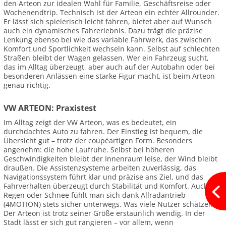
den Arteon zur idealen Wahl für Familie, Geschäftsreise oder
Wochenendtrip. Technisch ist der Arteon ein echter Allrounder.
Er lässt sich spielerisch leicht fahren, bietet aber auf Wunsch
auch ein dynamisches Fahrerlebnis. Dazu trägt die präzise
Lenkung ebenso bei wie das variable Fahrwerk, das zwischen
Komfort und Sportlichkeit wechseln kann. Selbst auf schlechten
Straßen bleibt der Wagen gelassen. Wer ein Fahrzeug sucht,
das im Alltag überzeugt, aber auch auf der Autobahn oder bei
besonderen Anlässen eine starke Figur macht, ist beim Arteon
genau richtig.
VW ARTEON: Praxistest
Im Alltag zeigt der VW Arteon, was es bedeutet, ein
durchdachtes Auto zu fahren. Der Einstieg ist bequem, die
Übersicht gut – trotz der coupéartigen Form. Besonders
angenehm: die hohe Laufruhe. Selbst bei höheren
Geschwindigkeiten bleibt der Innenraum leise, der Wind bleibt
draußen. Die Assistenzsysteme arbeiten zuverlässig, das
Navigationssystem führt klar und präzise ans Ziel, und das
Fahrverhalten überzeugt durch Stabilität und Komfort. Auch bei
Regen oder Schnee fühlt man sich dank Allradantrieb
(4MOTION) stets sicher unterwegs. Was viele Nutzer schätzen:
Der Arteon ist trotz seiner Größe erstaunlich wendig. In der
Stadt lässt er sich gut rangieren – vor allem, wenn