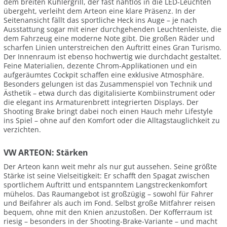
dem breiten Kühlergrill, der fast nahtlos in die LED-Leuchten
übergeht, verleiht dem Arteon eine klare Präsenz. In der
Seitenansicht fällt das sportliche Heck ins Auge – je nach
Ausstattung sogar mit einer durchgehenden Leuchtenleiste, die
dem Fahrzeug eine moderne Note gibt. Die großen Räder und
scharfen Linien unterstreichen den Auftritt eines Gran Turismo.
Der Innenraum ist ebenso hochwertig wie durchdacht gestaltet.
Feine Materialien, dezente Chrom-Applikationen und ein
aufgeräumtes Cockpit schaffen eine exklusive Atmosphäre.
Besonders gelungen ist das Zusammenspiel von Technik und
Ästhetik – etwa durch das digitalisierte Kombiinstrument oder
die elegant ins Armaturenbrett integrierten Displays. Der
Shooting Brake bringt dabei noch einen Hauch mehr Lifestyle
ins Spiel – ohne auf den Komfort oder die Alltagstauglichkeit zu
verzichten.
VW ARTEON: Stärken
Der Arteon kann weit mehr als nur gut aussehen. Seine größte
Stärke ist seine Vielseitigkeit: Er schafft den Spagat zwischen
sportlichem Auftritt und entspanntem Langstreckenkomfort
mühelos. Das Raumangebot ist großzügig – sowohl für Fahrer
und Beifahrer als auch im Fond. Selbst große Mitfahrer reisen
bequem, ohne mit den Knien anzustoßen. Der Kofferraum ist
riesig – besonders in der Shooting-Brake-Variante – und macht