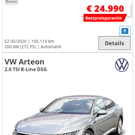
Benzin
€ 24.990
Bestpreisgarantie
P
EZ 05/2020
105.119 km
Details
200 kW (272 PS)
Automatik
VW Arteon
2.0 TSI R-Line DSG