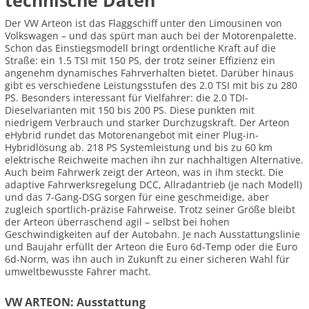
technische Daten
Der VW Arteon ist das Flaggschiff unter den Limousinen von
Volkswagen – und das spürt man auch bei der Motorenpalette.
Schon das Einstiegsmodell bringt ordentliche Kraft auf die
Straße: ein 1.5 TSI mit 150 PS, der trotz seiner Effizienz ein
angenehm dynamisches Fahrverhalten bietet. Darüber hinaus
gibt es verschiedene Leistungsstufen des 2.0 TSI mit bis zu 280
PS. Besonders interessant für Vielfahrer: die 2.0 TDI-
Dieselvarianten mit 150 bis 200 PS. Diese punkten mit
niedrigem Verbrauch und starker Durchzugskraft. Der Arteon
eHybrid rundet das Motorenangebot mit einer Plug-in-
Hybridlösung ab. 218 PS Systemleistung und bis zu 60 km
elektrische Reichweite machen ihn zur nachhaltigen Alternative.
Auch beim Fahrwerk zeigt der Arteon, was in ihm steckt. Die
adaptive Fahrwerksregelung DCC, Allradantrieb (je nach Modell)
und das 7-Gang-DSG sorgen für eine geschmeidige, aber
zugleich sportlich-präzise Fahrweise. Trotz seiner Größe bleibt
der Arteon überraschend agil – selbst bei hohen
Geschwindigkeiten auf der Autobahn. Je nach Ausstattungslinie
und Baujahr erfüllt der Arteon die Euro 6d-Temp oder die Euro
6d-Norm, was ihn auch in Zukunft zu einer sicheren Wahl für
umweltbewusste Fahrer macht.
VW ARTEON: Ausstattung