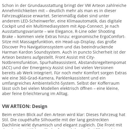
Schon in der Grundausstattung bringt der VW Arteon zahlreiche
Annehmlichkeiten mit – deutlich mehr als man es in dieser
Fahrzeugklasse erwartet. Serienmäßig dabei sind unter
anderem LED-Scheinwerfer, eine Klimaautomatik, das digitale
Cockpit und ein Multimediasystem mit App-Connect. Je nach
Ausstattungsvariante – wie Elegance, R-Line oder Shooting
Brake – kommen viele Extras hinzu: ergonomische ErgoComfort-
Sitze mit Massagefunktion, ein Head-up-Display, das große
Discover Pro Navigationssystem und das beeindruckende
Harman Kardon Soundsystem. Auch in puncto Sicherheit ist der
Arteon bestens aufgestellt. Front Assist mit City-
Notbremsfunktion, Spurhalteassistent, Abstandsregeltempomat
(ACC) und der Emergency Assist sind bei vielen Versionen
bereits ab Werk integriert. Für noch mehr Komfort sorgen Extras
wie eine 360-Grad-Kamera, Parklenkassistent und ein
umfangreiches Ambientelicht-System. Selbst der Kofferraum
lässt sich bei vielen Modellen elektrisch öffnen – eine kleine,
aber feine Erleichterung im Alltag.
VW ARTEON: Design
Beim ersten Blick auf den Arteon wird klar: Dieses Fahrzeug hat
Stil. Die coupéhafte Silhouette mit der lang gestreckten
Dachlinie wirkt dynamisch und elegant zugleich. Die Front mit