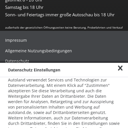
Samstag bis 18 Uhr
Sonn- und Feiertags immer große Autoschau bis 18 Uhr
außerhalb der gesetzlichen Öffnungszeiten keine Beratung, Probefahrten und Verkauf
Impressum
Allgemeine Nutzungsbedingungen
Datenschutz
Datenschutz Einstellungen
Hinweisgebersystem nach HinSchG
Autoland verwendet Services und Technologien zur
Beschwerde nach LkSG
Datenverarbeitung. Mit einem Klick auf "Zustimmen"
akzeptieren Sie diese Verarbeitung und auch die
Grundsatzerklärung zum LkSG
Weitergabe Ihrer Daten an Drittanbieter. Die Daten
© 2026 AUTOLAND 24 SE & Co. Betriebs KG
werden für Analysen, Retargeting und zur Ausspielung
Werner-von-Siemens-Str. 2, 06796 Brehna, Deutschland
von personalisierten Inhalten und Werbung auf
autoland.de, sowie auf Drittanbieterseiten genutzt.
Weitere Informationen, auch zur Datenverarbeitung
durch Drittanbieter, finden Sie in den Einstellungen sowie