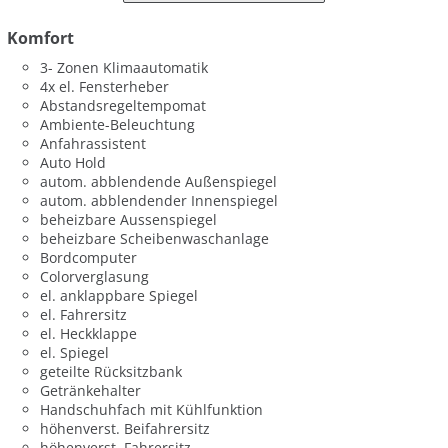
Komfort
3- Zonen Klimaautomatik
4x el. Fensterheber
Abstandsregeltempomat
Ambiente-Beleuchtung
Anfahrassistent
Auto Hold
autom. abblendende Außenspiegel
autom. abblendender Innenspiegel
beheizbare Aussenspiegel
beheizbare Scheibenwaschanlage
Bordcomputer
Colorverglasung
el. anklappbare Spiegel
el. Fahrersitz
el. Heckklappe
el. Spiegel
geteilte Rücksitzbank
Getränkehalter
Handschuhfach mit Kühlfunktion
höhenverst. Beifahrersitz
höhenverst. Fahrersitz