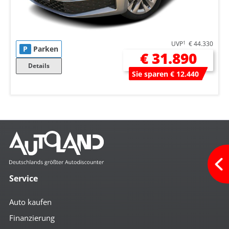
UVP
1
€ 44.330
P
Parken
€ 31.890
Details
Sie sparen € 12.440
Service
Auto kaufen
Finanzierung