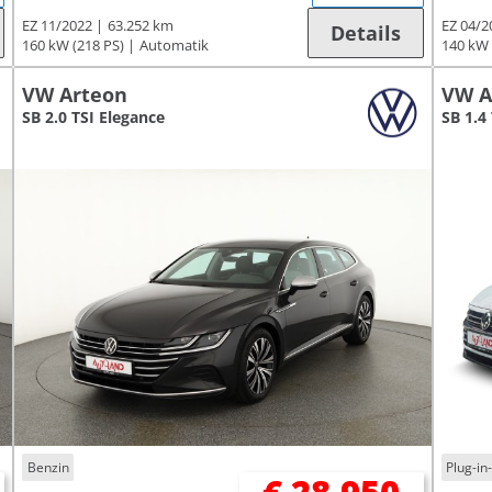
EZ 11/2022
63.252 km
EZ 04/2
Details
160 kW (218 PS)
Automatik
140 kW 
VW Arteon
VW A
SB 2.0 TSI Elegance
SB 1.4
Benzin
Plug-in