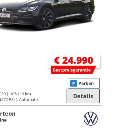
€ 24.990
Bestpreisgarantie
P
Parken
020
105.119 km
Details
(272 PS)
Automatik
rteon
Line