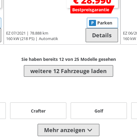
€ 28.990
Bestpreisgarantie
P
Parken
EZ 07/2021
78.888 km
EZ 06/2
Details
160 kW (218 PS)
Automatik
160 kW 
Sie haben bereits
12
von
25
Modelle gesehen
weitere 12 Fahrzeuge laden
Crafter
Golf
Mehr anzeigen