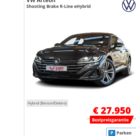
VW Arteon
Shooting Brake R-Line eHybrid
Hybrid (Benzin/Elektro)
€ 27.950
Bestpreisgarantie
P
Parken