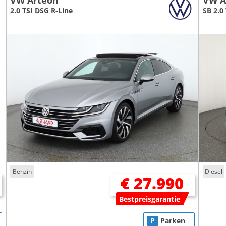
VW Arteon
VW A
2.0 TSI DSG R-Line
SB 2.0
Benzin
Diesel
€ 27.990
Bestpreisgarantie
P
Parken