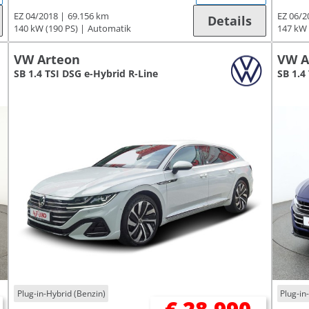
EZ 04/2018
69.156 km
EZ 06/2
Details
140 kW (190 PS)
Automatik
147 kW 
VW Arteon
VW A
SB 1.4 TSI DSG e-Hybrid R-Line
SB 1.4
Plug-in-Hybrid (Benzin)
Plug-in