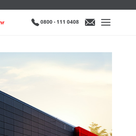
0800 - 111 0408
hr