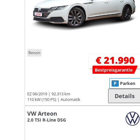
Benzin
€ 21.990
Bestpreisgarantie
P
Parken
EZ 06/2019
92.313 km
Details
110 kW (150 PS)
Automatik
VW Arteon
2.0 TSI R-Line DSG