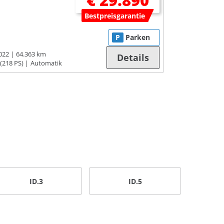
€ 29.890
Bestpreisgarantie
P
Parken
022
64.363 km
Details
(218 PS)
Automatik
ID.3
ID.5