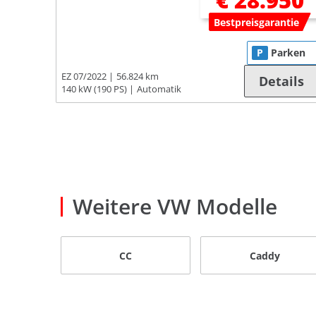
€ 28.950
Bestpreisgarantie
P
Parken
EZ 07/2022
56.824 km
Details
140 kW (190 PS)
Automatik
Weitere VW Modelle
CC
Caddy