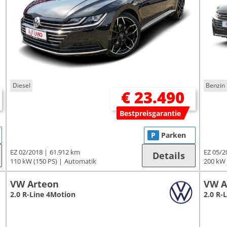
Diesel
Benzin
€ 23.490
Bestpreisgarantie
P
Parken
EZ 02/2018
61.912 km
EZ 05/2
Details
110 kW (150 PS)
Automatik
200 kW 
VW Arteon
VW A
2.0 R-Line 4Motion
2.0 R-