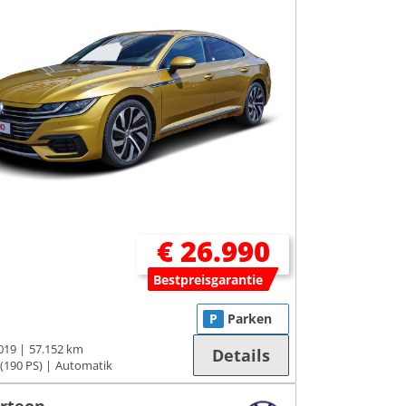
€ 26.990
Bestpreisgarantie
P
Parken
019
57.152 km
Details
(190 PS)
Automatik