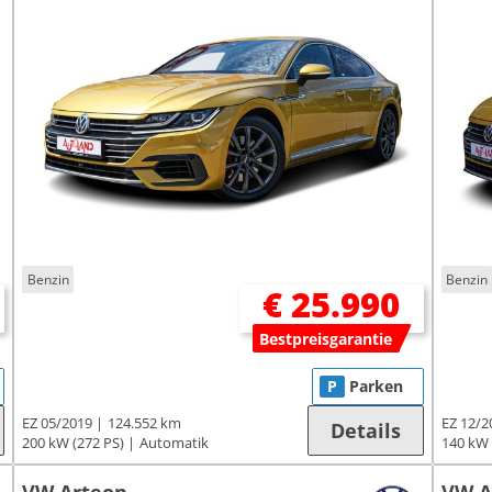
Benzin
Benzin
€ 25.990
Bestpreisgarantie
P
Parken
EZ 05/2019
124.552 km
EZ 12/2
Details
200 kW (272 PS)
Automatik
140 kW 