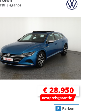
rteon
 TDI Elegance
€ 28.950
Bestpreisgarantie
P
Parken