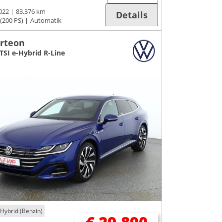
022
83.376 km
Details
(200 PS)
Automatik
rteon
 TSI e-Hybrid R-Line
-Hybrid (Benzin)