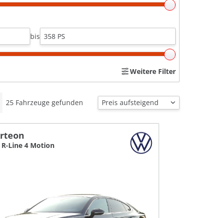
bis
Weitere Filter
25
Fahrzeuge gefunden
rteon
I R-Line 4 Motion