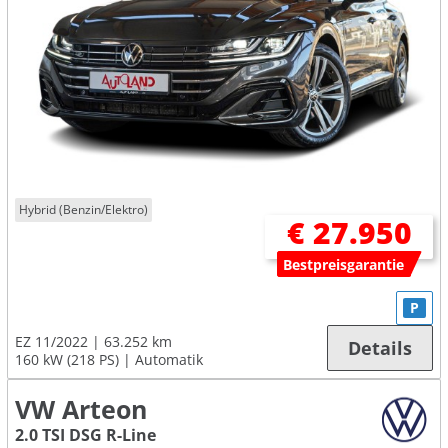
Hybrid (Benzin/Elektro)
€ 27.950
Bestpreisgarantie
P
EZ 11/2022
63.252 km
Details
160 kW (218 PS)
Automatik
VW Arteon
2.0 TSI DSG R-Line