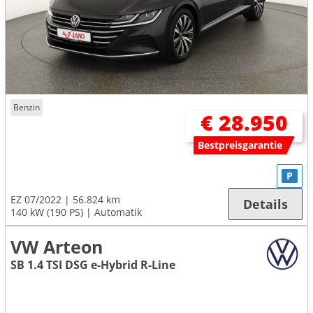
Benzin
€ 28.950
Bestpreisgarantie
P
EZ 07/2022
56.824 km
Details
140 kW (190 PS)
Automatik
VW Arteon
SB 1.4 TSI DSG e-Hybrid R-Line