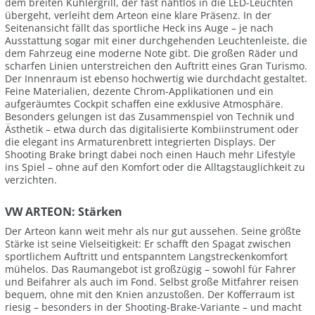
dem breiten Kühlergrill, der fast nahtlos in die LED-Leuchten
übergeht, verleiht dem Arteon eine klare Präsenz. In der
Seitenansicht fällt das sportliche Heck ins Auge – je nach
Ausstattung sogar mit einer durchgehenden Leuchtenleiste, die
dem Fahrzeug eine moderne Note gibt. Die großen Räder und
scharfen Linien unterstreichen den Auftritt eines Gran Turismo.
Der Innenraum ist ebenso hochwertig wie durchdacht gestaltet.
Feine Materialien, dezente Chrom-Applikationen und ein
aufgeräumtes Cockpit schaffen eine exklusive Atmosphäre.
Besonders gelungen ist das Zusammenspiel von Technik und
Ästhetik – etwa durch das digitalisierte Kombiinstrument oder
die elegant ins Armaturenbrett integrierten Displays. Der
Shooting Brake bringt dabei noch einen Hauch mehr Lifestyle
ins Spiel – ohne auf den Komfort oder die Alltagstauglichkeit zu
verzichten.
VW ARTEON: Stärken
Der Arteon kann weit mehr als nur gut aussehen. Seine größte
Stärke ist seine Vielseitigkeit: Er schafft den Spagat zwischen
sportlichem Auftritt und entspanntem Langstreckenkomfort
mühelos. Das Raumangebot ist großzügig – sowohl für Fahrer
und Beifahrer als auch im Fond. Selbst große Mitfahrer reisen
bequem, ohne mit den Knien anzustoßen. Der Kofferraum ist
riesig – besonders in der Shooting-Brake-Variante – und macht