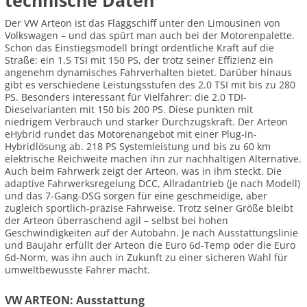
technische Daten
Der VW Arteon ist das Flaggschiff unter den Limousinen von
Volkswagen – und das spürt man auch bei der Motorenpalette.
Schon das Einstiegsmodell bringt ordentliche Kraft auf die
Straße: ein 1.5 TSI mit 150 PS, der trotz seiner Effizienz ein
angenehm dynamisches Fahrverhalten bietet. Darüber hinaus
gibt es verschiedene Leistungsstufen des 2.0 TSI mit bis zu 280
PS. Besonders interessant für Vielfahrer: die 2.0 TDI-
Dieselvarianten mit 150 bis 200 PS. Diese punkten mit
niedrigem Verbrauch und starker Durchzugskraft. Der Arteon
eHybrid rundet das Motorenangebot mit einer Plug-in-
Hybridlösung ab. 218 PS Systemleistung und bis zu 60 km
elektrische Reichweite machen ihn zur nachhaltigen Alternative.
Auch beim Fahrwerk zeigt der Arteon, was in ihm steckt. Die
adaptive Fahrwerksregelung DCC, Allradantrieb (je nach Modell)
und das 7-Gang-DSG sorgen für eine geschmeidige, aber
zugleich sportlich-präzise Fahrweise. Trotz seiner Größe bleibt
der Arteon überraschend agil – selbst bei hohen
Geschwindigkeiten auf der Autobahn. Je nach Ausstattungslinie
und Baujahr erfüllt der Arteon die Euro 6d-Temp oder die Euro
6d-Norm, was ihn auch in Zukunft zu einer sicheren Wahl für
umweltbewusste Fahrer macht.
VW ARTEON: Ausstattung