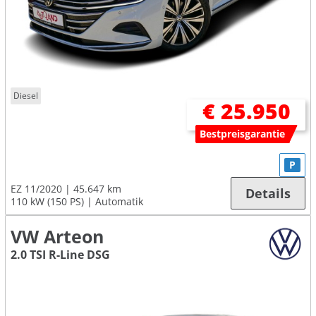
Diesel
€ 25.950
Bestpreisgarantie
P
EZ 11/2020
45.647 km
Details
110 kW (150 PS)
Automatik
VW Arteon
2.0 TSI R-Line DSG