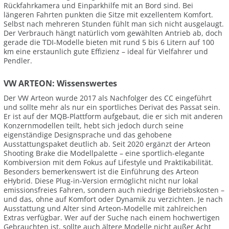
Rückfahrkamera und Einparkhilfe mit an Bord sind. Bei
längeren Fahrten punkten die Sitze mit exzellentem Komfort.
Selbst nach mehreren Stunden fühlt man sich nicht ausgelaugt.
Der Verbrauch hängt natürlich vom gewählten Antrieb ab, doch
gerade die TDI-Modelle bieten mit rund 5 bis 6 Litern auf 100
km eine erstaunlich gute Effizienz – ideal für Vielfahrer und
Pendler.
VW ARTEON: Wissenswertes
Der VW Arteon wurde 2017 als Nachfolger des CC eingeführt
und sollte mehr als nur ein sportliches Derivat des Passat sein.
Er ist auf der MQB-Plattform aufgebaut, die er sich mit anderen
Konzernmodellen teilt, hebt sich jedoch durch seine
eigenständige Designsprache und das gehobene
Ausstattungspaket deutlich ab. Seit 2020 ergänzt der Arteon
Shooting Brake die Modellpalette – eine sportlich-elegante
Kombiversion mit dem Fokus auf Lifestyle und Praktikabilität.
Besonders bemerkenswert ist die Einführung des Arteon
eHybrid. Diese Plug-in-Version ermöglicht nicht nur lokal
emissionsfreies Fahren, sondern auch niedrige Betriebskosten –
und das, ohne auf Komfort oder Dynamik zu verzichten. Je nach
Ausstattung und Alter sind Arteon-Modelle mit zahlreichen
Extras verfügbar. Wer auf der Suche nach einem hochwertigen
Gebrauchten ist, sollte auch ältere Modelle nicht außer Acht