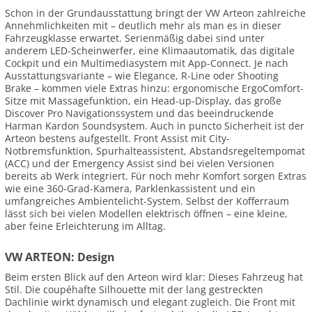
Schon in der Grundausstattung bringt der VW Arteon zahlreiche
Annehmlichkeiten mit – deutlich mehr als man es in dieser
Fahrzeugklasse erwartet. Serienmäßig dabei sind unter
anderem LED-Scheinwerfer, eine Klimaautomatik, das digitale
Cockpit und ein Multimediasystem mit App-Connect. Je nach
Ausstattungsvariante – wie Elegance, R-Line oder Shooting
Brake – kommen viele Extras hinzu: ergonomische ErgoComfort-
Sitze mit Massagefunktion, ein Head-up-Display, das große
Discover Pro Navigationssystem und das beeindruckende
Harman Kardon Soundsystem. Auch in puncto Sicherheit ist der
Arteon bestens aufgestellt. Front Assist mit City-
Notbremsfunktion, Spurhalteassistent, Abstandsregeltempomat
(ACC) und der Emergency Assist sind bei vielen Versionen
bereits ab Werk integriert. Für noch mehr Komfort sorgen Extras
wie eine 360-Grad-Kamera, Parklenkassistent und ein
umfangreiches Ambientelicht-System. Selbst der Kofferraum
lässt sich bei vielen Modellen elektrisch öffnen – eine kleine,
aber feine Erleichterung im Alltag.
VW ARTEON: Design
Beim ersten Blick auf den Arteon wird klar: Dieses Fahrzeug hat
Stil. Die coupéhafte Silhouette mit der lang gestreckten
Dachlinie wirkt dynamisch und elegant zugleich. Die Front mit