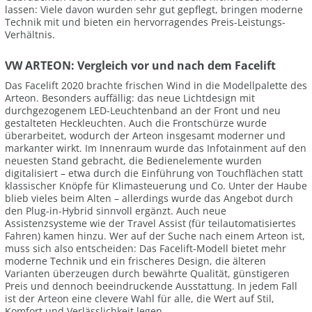
lassen: Viele davon wurden sehr gut gepflegt, bringen moderne
Technik mit und bieten ein hervorragendes Preis-Leistungs-
Verhältnis.
VW ARTEON: Vergleich vor und nach dem Facelift
Das Facelift 2020 brachte frischen Wind in die Modellpalette des
Arteon. Besonders auffällig: das neue Lichtdesign mit
durchgezogenem LED-Leuchtenband an der Front und neu
gestalteten Heckleuchten. Auch die Frontschürze wurde
überarbeitet, wodurch der Arteon insgesamt moderner und
markanter wirkt. Im Innenraum wurde das Infotainment auf den
neuesten Stand gebracht, die Bedienelemente wurden
digitalisiert – etwa durch die Einführung von Touchflächen statt
klassischer Knöpfe für Klimasteuerung und Co. Unter der Haube
blieb vieles beim Alten – allerdings wurde das Angebot durch
den Plug-in-Hybrid sinnvoll ergänzt. Auch neue
Assistenzsysteme wie der Travel Assist (für teilautomatisiertes
Fahren) kamen hinzu. Wer auf der Suche nach einem Arteon ist,
muss sich also entscheiden: Das Facelift-Modell bietet mehr
moderne Technik und ein frischeres Design, die älteren
Varianten überzeugen durch bewährte Qualität, günstigeren
Preis und dennoch beeindruckende Ausstattung. In jedem Fall
ist der Arteon eine clevere Wahl für alle, die Wert auf Stil,
Komfort und Verlässlichkeit legen.