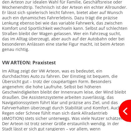
den Arteon zur idealen Wahl für Familie, Geschäftsreise oder
Wochenendtrip. Technisch ist der Arteon ein echter Allrounder.
Er lässt sich spielerisch leicht fahren, bietet aber auf Wunsch
auch ein dynamisches Fahrerlebnis. Dazu trägt die präzise
Lenkung ebenso bei wie das variable Fahrwerk, das zwischen
Komfort und Sportlichkeit wechseln kann. Selbst auf schlechten
Straßen bleibt der Wagen gelassen. Wer ein Fahrzeug sucht,
das im Alltag überzeugt, aber auch auf der Autobahn oder bei
besonderen Anlässen eine starke Figur macht, ist beim Arteon
genau richtig.
VW ARTEON: Praxistest
Im Alltag zeigt der VW Arteon, was es bedeutet, ein
durchdachtes Auto zu fahren. Der Einstieg ist bequem, die
Übersicht gut – trotz der coupéartigen Form. Besonders
angenehm: die hohe Laufruhe. Selbst bei höheren
Geschwindigkeiten bleibt der Innenraum leise, der Wind bleibt
draußen. Die Assistenzsysteme arbeiten zuverlässig, das
Navigationssystem führt klar und präzise ans Ziel, und das
Fahrverhalten überzeugt durch Stabilität und Komfort. Auch bei
Regen oder Schnee fühlt man sich dank Allradantrieb
(4MOTION) stets sicher unterwegs. Was viele Nutzer schätzen:
Der Arteon ist trotz seiner Größe erstaunlich wendig. In der
Stadt lässt er sich gut rangieren – vor allem, wenn