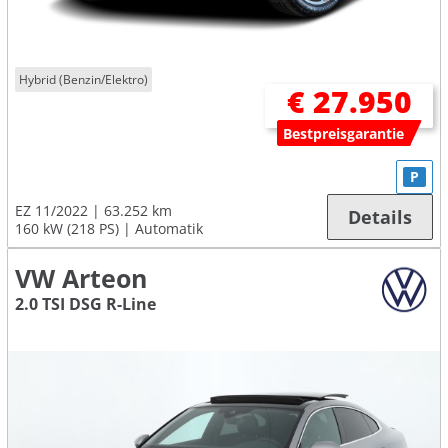
Hybrid (Benzin/Elektro)
€ 27.950
Bestpreisgarantie
P
EZ 11/2022
63.252 km
Details
160 kW (218 PS)
Automatik
VW Arteon
2.0 TSI DSG R-Line