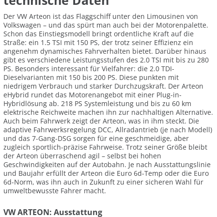
technische Daten
Der VW Arteon ist das Flaggschiff unter den Limousinen von
Volkswagen – und das spürt man auch bei der Motorenpalette.
Schon das Einstiegsmodell bringt ordentliche Kraft auf die
Straße: ein 1.5 TSI mit 150 PS, der trotz seiner Effizienz ein
angenehm dynamisches Fahrverhalten bietet. Darüber hinaus
gibt es verschiedene Leistungsstufen des 2.0 TSI mit bis zu 280
PS. Besonders interessant für Vielfahrer: die 2.0 TDI-
Dieselvarianten mit 150 bis 200 PS. Diese punkten mit
niedrigem Verbrauch und starker Durchzugskraft. Der Arteon
eHybrid rundet das Motorenangebot mit einer Plug-in-
Hybridlösung ab. 218 PS Systemleistung und bis zu 60 km
elektrische Reichweite machen ihn zur nachhaltigen Alternative.
Auch beim Fahrwerk zeigt der Arteon, was in ihm steckt. Die
adaptive Fahrwerksregelung DCC, Allradantrieb (je nach Modell)
und das 7-Gang-DSG sorgen für eine geschmeidige, aber
zugleich sportlich-präzise Fahrweise. Trotz seiner Größe bleibt
der Arteon überraschend agil – selbst bei hohen
Geschwindigkeiten auf der Autobahn. Je nach Ausstattungslinie
und Baujahr erfüllt der Arteon die Euro 6d-Temp oder die Euro
6d-Norm, was ihn auch in Zukunft zu einer sicheren Wahl für
umweltbewusste Fahrer macht.
VW ARTEON: Ausstattung