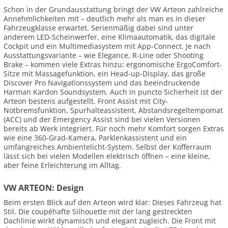
Schon in der Grundausstattung bringt der VW Arteon zahlreiche
Annehmlichkeiten mit – deutlich mehr als man es in dieser
Fahrzeugklasse erwartet. Serienmäßig dabei sind unter
anderem LED-Scheinwerfer, eine Klimaautomatik, das digitale
Cockpit und ein Multimediasystem mit App-Connect. Je nach
Ausstattungsvariante – wie Elegance, R-Line oder Shooting
Brake – kommen viele Extras hinzu: ergonomische ErgoComfort-
Sitze mit Massagefunktion, ein Head-up-Display, das große
Discover Pro Navigationssystem und das beeindruckende
Harman Kardon Soundsystem. Auch in puncto Sicherheit ist der
Arteon bestens aufgestellt. Front Assist mit City-
Notbremsfunktion, Spurhalteassistent, Abstandsregeltempomat
(ACC) und der Emergency Assist sind bei vielen Versionen
bereits ab Werk integriert. Für noch mehr Komfort sorgen Extras
wie eine 360-Grad-Kamera, Parklenkassistent und ein
umfangreiches Ambientelicht-System. Selbst der Kofferraum
lässt sich bei vielen Modellen elektrisch öffnen – eine kleine,
aber feine Erleichterung im Alltag.
VW ARTEON: Design
Beim ersten Blick auf den Arteon wird klar: Dieses Fahrzeug hat
Stil. Die coupéhafte Silhouette mit der lang gestreckten
Dachlinie wirkt dynamisch und elegant zugleich. Die Front mit