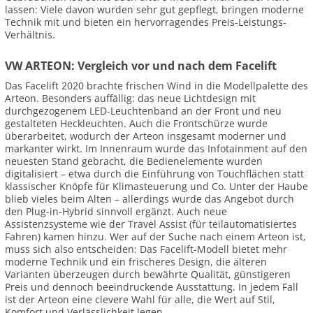
lassen: Viele davon wurden sehr gut gepflegt, bringen moderne
Technik mit und bieten ein hervorragendes Preis-Leistungs-
Verhältnis.
VW ARTEON: Vergleich vor und nach dem Facelift
Das Facelift 2020 brachte frischen Wind in die Modellpalette des
Arteon. Besonders auffällig: das neue Lichtdesign mit
durchgezogenem LED-Leuchtenband an der Front und neu
gestalteten Heckleuchten. Auch die Frontschürze wurde
überarbeitet, wodurch der Arteon insgesamt moderner und
markanter wirkt. Im Innenraum wurde das Infotainment auf den
neuesten Stand gebracht, die Bedienelemente wurden
digitalisiert – etwa durch die Einführung von Touchflächen statt
klassischer Knöpfe für Klimasteuerung und Co. Unter der Haube
blieb vieles beim Alten – allerdings wurde das Angebot durch
den Plug-in-Hybrid sinnvoll ergänzt. Auch neue
Assistenzsysteme wie der Travel Assist (für teilautomatisiertes
Fahren) kamen hinzu. Wer auf der Suche nach einem Arteon ist,
muss sich also entscheiden: Das Facelift-Modell bietet mehr
moderne Technik und ein frischeres Design, die älteren
Varianten überzeugen durch bewährte Qualität, günstigeren
Preis und dennoch beeindruckende Ausstattung. In jedem Fall
ist der Arteon eine clevere Wahl für alle, die Wert auf Stil,
Komfort und Verlässlichkeit legen.