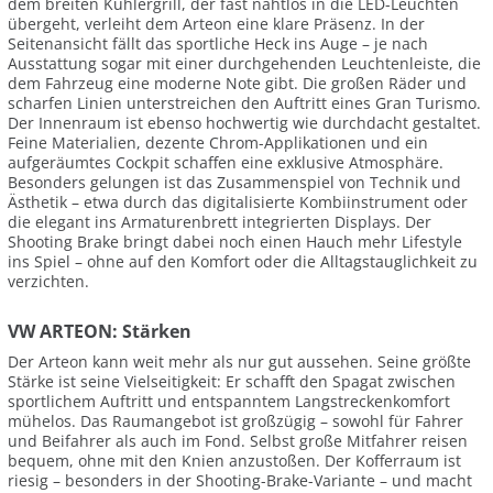
dem breiten Kühlergrill, der fast nahtlos in die LED-Leuchten
übergeht, verleiht dem Arteon eine klare Präsenz. In der
Seitenansicht fällt das sportliche Heck ins Auge – je nach
Ausstattung sogar mit einer durchgehenden Leuchtenleiste, die
dem Fahrzeug eine moderne Note gibt. Die großen Räder und
scharfen Linien unterstreichen den Auftritt eines Gran Turismo.
Der Innenraum ist ebenso hochwertig wie durchdacht gestaltet.
Feine Materialien, dezente Chrom-Applikationen und ein
aufgeräumtes Cockpit schaffen eine exklusive Atmosphäre.
Besonders gelungen ist das Zusammenspiel von Technik und
Ästhetik – etwa durch das digitalisierte Kombiinstrument oder
die elegant ins Armaturenbrett integrierten Displays. Der
Shooting Brake bringt dabei noch einen Hauch mehr Lifestyle
ins Spiel – ohne auf den Komfort oder die Alltagstauglichkeit zu
verzichten.
VW ARTEON: Stärken
Der Arteon kann weit mehr als nur gut aussehen. Seine größte
Stärke ist seine Vielseitigkeit: Er schafft den Spagat zwischen
sportlichem Auftritt und entspanntem Langstreckenkomfort
mühelos. Das Raumangebot ist großzügig – sowohl für Fahrer
und Beifahrer als auch im Fond. Selbst große Mitfahrer reisen
bequem, ohne mit den Knien anzustoßen. Der Kofferraum ist
riesig – besonders in der Shooting-Brake-Variante – und macht