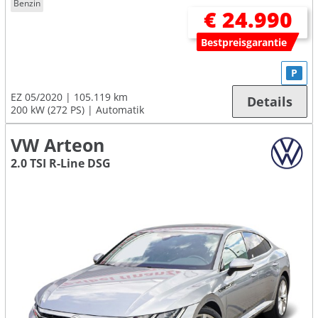
Benzin
€ 24.990
Bestpreisgarantie
P
EZ 05/2020
105.119 km
Details
200 kW (272 PS)
Automatik
VW Arteon
2.0 TSI R-Line DSG