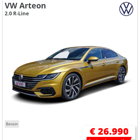
VW Arteon
2.0 R-Line
Benzin
€ 26.990