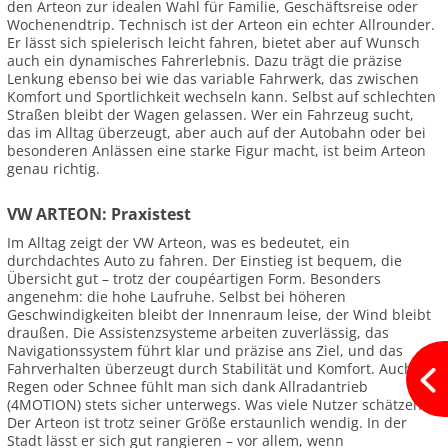
den Arteon zur idealen Wahl für Familie, Geschäftsreise oder
Wochenendtrip. Technisch ist der Arteon ein echter Allrounder.
Er lässt sich spielerisch leicht fahren, bietet aber auf Wunsch
auch ein dynamisches Fahrerlebnis. Dazu trägt die präzise
Lenkung ebenso bei wie das variable Fahrwerk, das zwischen
Komfort und Sportlichkeit wechseln kann. Selbst auf schlechten
Straßen bleibt der Wagen gelassen. Wer ein Fahrzeug sucht,
das im Alltag überzeugt, aber auch auf der Autobahn oder bei
besonderen Anlässen eine starke Figur macht, ist beim Arteon
genau richtig.
VW ARTEON: Praxistest
Im Alltag zeigt der VW Arteon, was es bedeutet, ein
durchdachtes Auto zu fahren. Der Einstieg ist bequem, die
Übersicht gut – trotz der coupéartigen Form. Besonders
angenehm: die hohe Laufruhe. Selbst bei höheren
Geschwindigkeiten bleibt der Innenraum leise, der Wind bleibt
draußen. Die Assistenzsysteme arbeiten zuverlässig, das
Navigationssystem führt klar und präzise ans Ziel, und das
Fahrverhalten überzeugt durch Stabilität und Komfort. Auch bei
Regen oder Schnee fühlt man sich dank Allradantrieb
(4MOTION) stets sicher unterwegs. Was viele Nutzer schätzen:
Der Arteon ist trotz seiner Größe erstaunlich wendig. In der
Stadt lässt er sich gut rangieren – vor allem, wenn