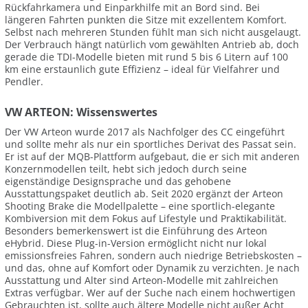
Rückfahrkamera und Einparkhilfe mit an Bord sind. Bei
längeren Fahrten punkten die Sitze mit exzellentem Komfort.
Selbst nach mehreren Stunden fühlt man sich nicht ausgelaugt.
Der Verbrauch hängt natürlich vom gewählten Antrieb ab, doch
gerade die TDI-Modelle bieten mit rund 5 bis 6 Litern auf 100
km eine erstaunlich gute Effizienz – ideal für Vielfahrer und
Pendler.
VW ARTEON: Wissenswertes
Der VW Arteon wurde 2017 als Nachfolger des CC eingeführt
und sollte mehr als nur ein sportliches Derivat des Passat sein.
Er ist auf der MQB-Plattform aufgebaut, die er sich mit anderen
Konzernmodellen teilt, hebt sich jedoch durch seine
eigenständige Designsprache und das gehobene
Ausstattungspaket deutlich ab. Seit 2020 ergänzt der Arteon
Shooting Brake die Modellpalette – eine sportlich-elegante
Kombiversion mit dem Fokus auf Lifestyle und Praktikabilität.
Besonders bemerkenswert ist die Einführung des Arteon
eHybrid. Diese Plug-in-Version ermöglicht nicht nur lokal
emissionsfreies Fahren, sondern auch niedrige Betriebskosten –
und das, ohne auf Komfort oder Dynamik zu verzichten. Je nach
Ausstattung und Alter sind Arteon-Modelle mit zahlreichen
Extras verfügbar. Wer auf der Suche nach einem hochwertigen
Gebrauchten ist, sollte auch ältere Modelle nicht außer Acht