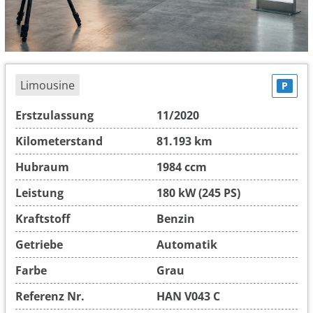
Limousine
P
Erstzulassung
11/2020
Kilometerstand
81.193 km
Hubraum
1984 ccm
Leistung
180 kW (245 PS)
Kraftstoff
Benzin
Getriebe
Automatik
Farbe
Grau
Referenz Nr.
HAN V043 C