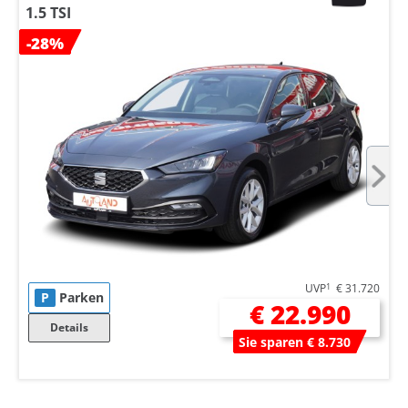
1.5 TSI
-28%
UVP
1
€ 31.720
P
Parken
€ 22.990
Details
Sie sparen € 8.730