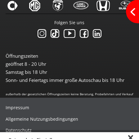
Navigation
Radio
Radio DAB
Radio mit Farbdisplay
Folgen Sie uns
Radio mit Touchscreen
Sprachsteuerung
Touchscreen
USB-Anschluss
Sicherheit
Öffnungszeiten
geöffnet 8 - 20 Uhr
3te Bremsleuchte
6x Airbag
Samstag bis 18 Uhr
Abstandswarnsystem
Sonn- und Feiertags immer große Autoschau bis 18 Uhr
Antiblockiersystem
Antischlupfregulierung
Beifahrerairbag abschaltbar
außerhalb der gesetzlichen Öffnungszeiten keine Beratung, Probefahrten und Verkauf
Berganfahrhilfe
Bremsassistent
Impressum
City-Notbremsfunktion
Einparkhilfe hinten
Allgemeine Nutzungsbedingungen
Einparkhilfe vorn + hinten
el. Stabilitätsprogramm
Datenschutz
Fernlichtassistent