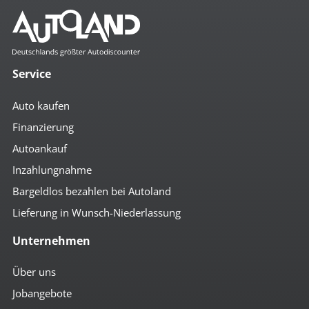
Komfort
3- Zonen Klimaautomatik
4x el. Fensterheber
Service
Abstandsregeltempomat
Ambiente-Beleuchtung
Auto kaufen
Anfahrassistent
Auto Hold
Finanzierung
autom. abblendender Innenspiegel
Autoankauf
beheizbare Aussenspiegel
beheizbare Scheibenwaschanlage
Inzahlungnahme
Bordcomputer
Colorverglasung
Bargeldlos bezahlen bei Autoland
el. anklappbare Spiegel
Lieferung in Wunsch-Niederlassung
el. Spiegel
geteilte Rücksitzbank
Unternehmen
Getränkehalter
höhenverst. Beifahrersitz
höhenverst. Fahrersitz
Über uns
höhenverst. Lenkrad
Jobangebote
Induktionsladen für Smartphones
Keyless-Go