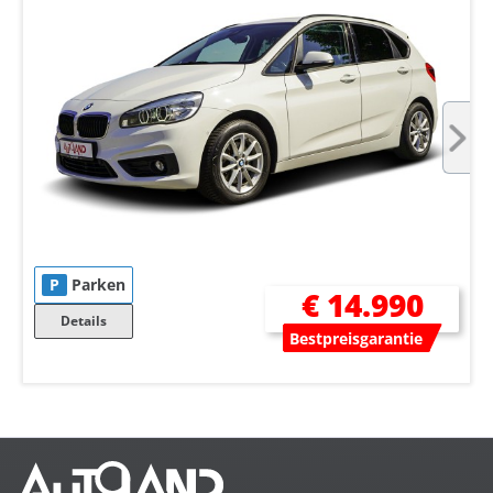
P
Parken
€ 14.990
Details
Bestpreisgarantie