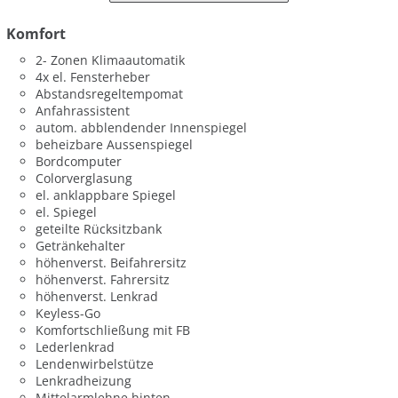
Komfort
2- Zonen Klimaautomatik
4x el. Fensterheber
Abstandsregeltempomat
Anfahrassistent
autom. abblendender Innenspiegel
beheizbare Aussenspiegel
Bordcomputer
Colorverglasung
el. anklappbare Spiegel
el. Spiegel
geteilte Rücksitzbank
Getränkehalter
höhenverst. Beifahrersitz
höhenverst. Fahrersitz
höhenverst. Lenkrad
Keyless-Go
Komfortschließung mit FB
Lederlenkrad
Lendenwirbelstütze
Lenkradheizung
Mittelarmlehne hinten