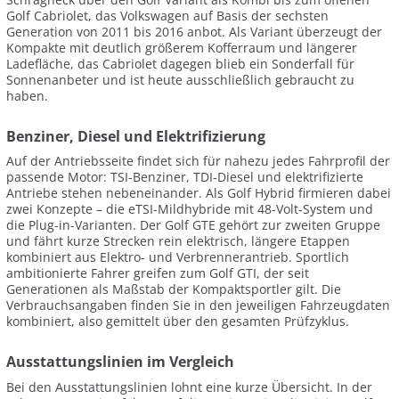
Golf Cabriolet, das Volkswagen auf Basis der sechsten
Generation von 2011 bis 2016 anbot. Als Variant überzeugt der
Kompakte mit deutlich größerem Kofferraum und längerer
Ladefläche, das Cabriolet dagegen blieb ein Sonderfall für
Sonnenanbeter und ist heute ausschließlich gebraucht zu
haben.
Benziner, Diesel und Elektrifizierung
Auf der Antriebsseite findet sich für nahezu jedes Fahrprofil der
passende Motor: TSI-Benziner, TDI-Diesel und elektrifizierte
Antriebe stehen nebeneinander. Als Golf Hybrid firmieren dabei
zwei Konzepte – die eTSI-Mildhybride mit 48-Volt-System und
die Plug-in-Varianten. Der Golf GTE gehört zur zweiten Gruppe
und fährt kurze Strecken rein elektrisch, längere Etappen
kombiniert aus Elektro- und Verbrennerantrieb. Sportlich
ambitionierte Fahrer greifen zum Golf GTI, der seit
Generationen als Maßstab der Kompaktsportler gilt. Die
Verbrauchsangaben finden Sie in den jeweiligen Fahrzeugdaten
kombiniert, also gemittelt über den gesamten Prüfzyklus.
Ausstattungslinien im Vergleich
Bei den Ausstattungslinien lohnt eine kurze Übersicht. In der