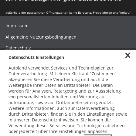
außerhalb der gesetzlichen Öffnungszeiten keine Beratung, Probefahrten und Verkauf
Impressum
Allgemeine Nutzungsbedingungen
Datenschutz
Datenschutz Einstellungen
Hinweisgebersystem nach HinSchG
Autoland verwendet Services und Technologien zur
Beschwerde nach LkSG
Datenverarbeitung. Mit einem Klick auf "Zustimmen"
akzeptieren Sie diese Verarbeitung und auch die
Grundsatzerklärung zum LkSG
Weitergabe Ihrer Daten an Drittanbieter. Die Daten
© 2026 AUTOLAND 24 SE & Co. Betriebs KG
werden für Analysen, Retargeting und zur Ausspielung
Werner-von-Siemens-Str. 2, 06796 Brehna, Deutschland
von personalisierten Inhalten und Werbung auf
autoland.de, sowie auf Drittanbieterseiten genutzt.
Weitere Informationen, auch zur Datenverarbeitung
durch Drittanbieter, finden Sie in den Einstellungen sowie
in unseren Datenschutzhinweisen. Sie können die
Verwendung dieser Services und Technologien ablehnen
oder jederzeit über Ihre Einstellungen anpassen.