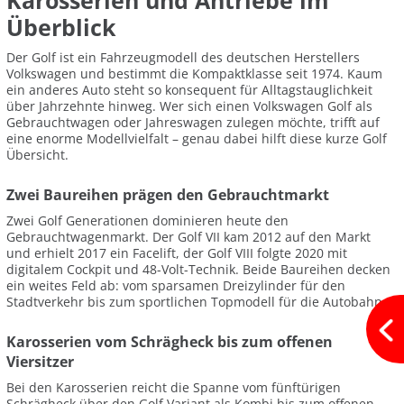
Karosserien und Antriebe im
Überblick
Der Golf ist ein Fahrzeugmodell des deutschen Herstellers
Volkswagen und bestimmt die Kompaktklasse seit 1974. Kaum
ein anderes Auto steht so konsequent für Alltagstauglichkeit
über Jahrzehnte hinweg. Wer sich einen Volkswagen Golf als
Gebrauchtwagen oder Jahreswagen zulegen möchte, trifft auf
eine enorme Modellvielfalt – genau dabei hilft diese kurze Golf
Übersicht.
Zwei Baureihen prägen den Gebrauchtmarkt
Zwei Golf Generationen dominieren heute den
Gebrauchtwagenmarkt. Der Golf VII kam 2012 auf den Markt
und erhielt 2017 ein Facelift, der Golf VIII folgte 2020 mit
digitalem Cockpit und 48-Volt-Technik. Beide Baureihen decken
ein weites Feld ab: vom sparsamen Dreizylinder für den
Stadtverkehr bis zum sportlichen Topmodell für die Autobahn.
Karosserien vom Schrägheck bis zum offenen
Viersitzer
Bei den Karosserien reicht die Spanne vom fünftürigen
Schrägheck über den Golf Variant als Kombi bis zum offenen