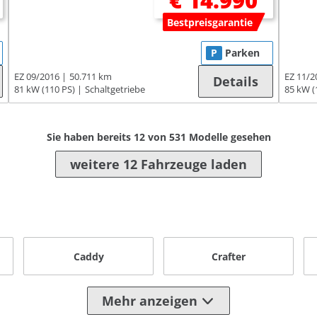
€ 14.990
Bestpreisgarantie
P
Parken
EZ 09/2016
50.711 km
EZ 11/2
Details
81 kW (110 PS)
Schaltgetriebe
85 kW (
Sie haben bereits
12
von
531
Modelle gesehen
weitere 12 Fahrzeuge laden
Caddy
Crafter
Mehr anzeigen