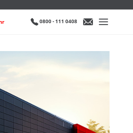
0800 - 111 0408
hr