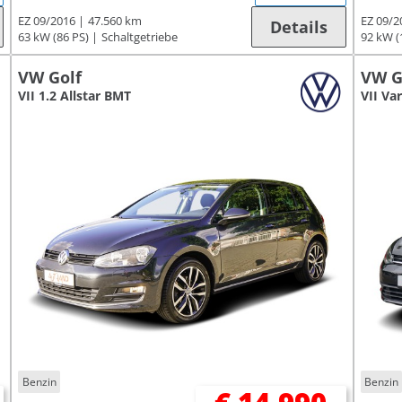
EZ 09/2016
47.560 km
EZ 09/2
Details
63 kW (86 PS)
Schaltgetriebe
92 kW (
VW Golf
VW G
VII 1.2 Allstar BMT
VII Va
Benzin
Benzin