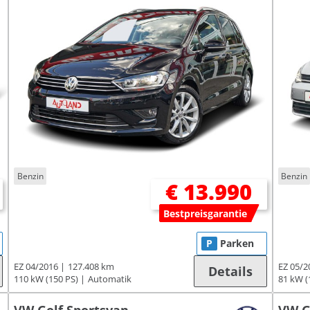
Benzin
Benzin
€ 13.990
Bestpreisgarantie
P
Parken
EZ 04/2016
127.408 km
EZ 05/2
Details
110 kW (150 PS)
Automatik
81 kW (