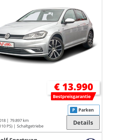
€ 13.990
Bestpreisgarantie
P
Parken
018
79.897 km
Details
110 PS)
Schaltgetriebe