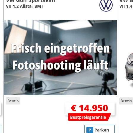
VW Golf Sportsvan
VW G
VII 1.2 Allstar BMT
VII 1.4
Benzin
Benzin
€ 14.950
Bestpreisgarantie
P
Parken