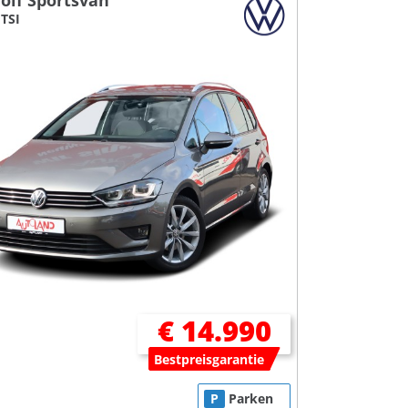
olf Sportsvan
 TSI
€ 14.990
Bestpreisgarantie
P
Parken