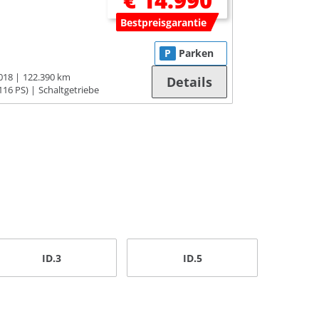
€ 14.990
Bestpreisgarantie
P
Parken
018
122.390 km
Details
116 PS)
Schaltgetriebe
ID.3
ID.5