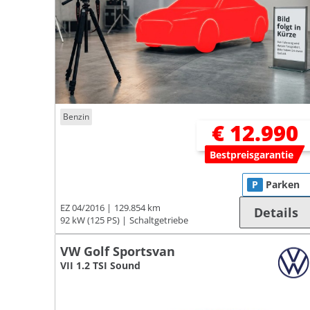
Benzin
€ 12.990
Bestpreisgarantie
P
Parken
EZ 04/2016
129.854 km
Details
92 kW (125 PS)
Schaltgetriebe
VW Golf Sportsvan
VII 1.2 TSI Sound