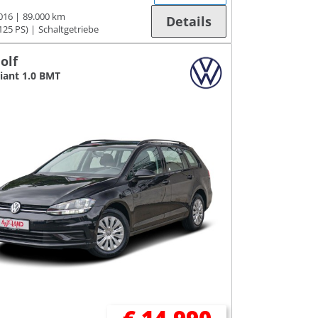
016
89.000 km
Details
125 PS)
Schaltgetriebe
olf
riant 1.0 BMT