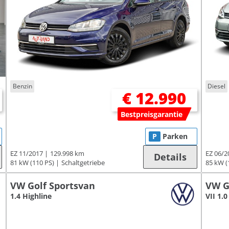
Benzin
Diesel
€ 12.990
Bestpreisgarantie
P
Parken
EZ 11/2017
129.998 km
EZ 06/2
Details
81 kW (110 PS)
Schaltgetriebe
85 kW (
VW Golf Sportsvan
VW G
1.4 Highline
VII 1.0