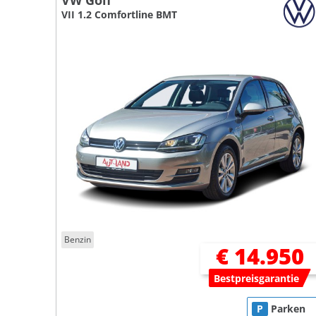
VW Golf
VII 1.2 Comfortline BMT
Benzin
€ 14.950
Bestpreisgarantie
P
Parken