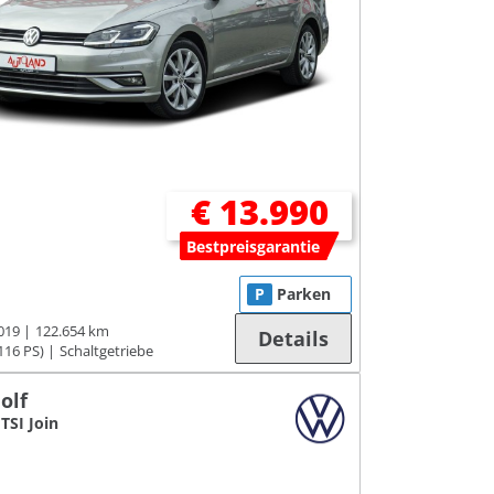
€ 13.990
Bestpreisgarantie
P
Parken
019
122.654 km
Details
116 PS)
Schaltgetriebe
olf
 TSI Join