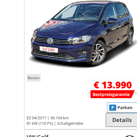
Benzin
€ 13.990
Bestpreisgarantie
P
Parken
EZ 04/2017
96.104 km
Details
81 kW (110 PS)
Schaltgetriebe