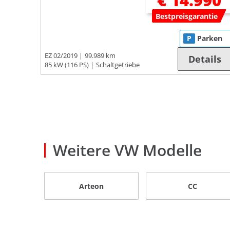
€ 14.990
Bestpreisgarantie
P
Parken
EZ 02/2019
99.989 km
Details
85 kW (116 PS)
Schaltgetriebe
Weitere VW Modelle
Arteon
CC