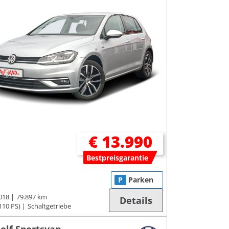
€ 13.990
Bestpreisgarantie
P
Parken
018
79.897 km
Details
110 PS)
Schaltgetriebe