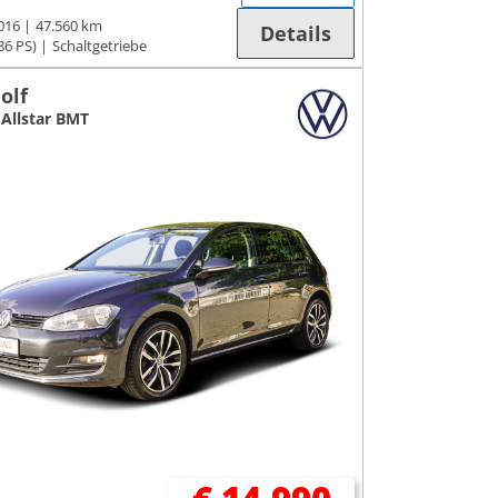
016
47.560 km
Details
86 PS)
Schaltgetriebe
olf
2 Allstar BMT