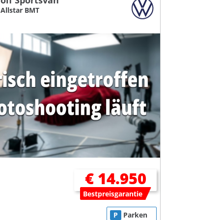
olf Sportsvan
2 Allstar BMT
€ 14.950
Bestpreisgarantie
P
Parken