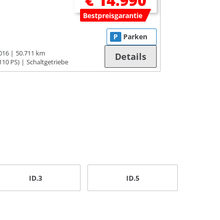
€ 14.990
Bestpreisgarantie
P
Parken
016
50.711 km
Details
110 PS)
Schaltgetriebe
ID.3
ID.5