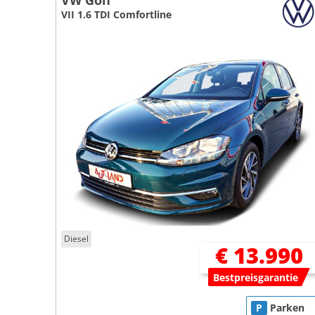
VW Golf
VII 1.6 TDI Comfortline
Diesel
€ 13.990
Bestpreisgarantie
P
Parken