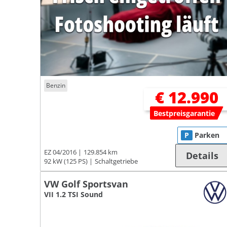
Benzin
€ 12.990
Bestpreisgarantie
P
Parken
EZ 04/2016
129.854 km
Details
92 kW (125 PS)
Schaltgetriebe
VW Golf Sportsvan
VII 1.2 TSI Sound