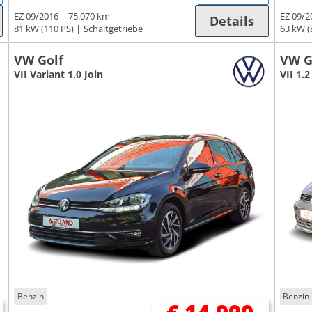
EZ 09/2016
75.070 km
EZ 09/2
Details
81 kW (110 PS)
Schaltgetriebe
63 kW (
VW Golf
VW G
VII Variant 1.0 Join
VII 1.
Benzin
Benzin