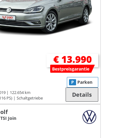
€ 13.990
Bestpreisgarantie
P
Parken
019
122.654 km
Details
116 PS)
Schaltgetriebe
olf
 TSI Join