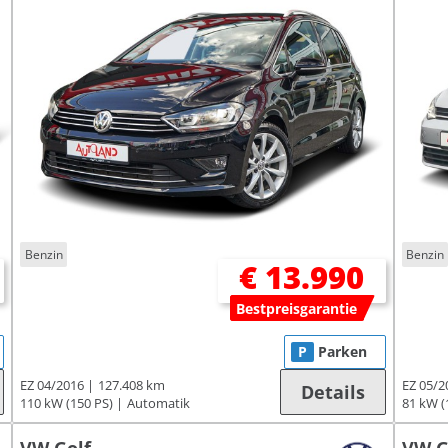
Benzin
Benzin
€ 13.990
Bestpreisgarantie
P
Parken
EZ 04/2016
127.408 km
EZ 05/2
Details
110 kW (150 PS)
Automatik
81 kW (