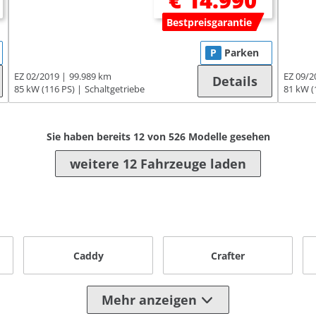
€ 14.990
Bestpreisgarantie
P
Parken
EZ 02/2019
99.989 km
EZ 09/2
Details
85 kW (116 PS)
Schaltgetriebe
81 kW (
Sie haben bereits
12
von
526
Modelle gesehen
weitere 12 Fahrzeuge laden
Caddy
Crafter
Mehr anzeigen