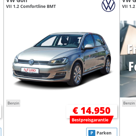
VW Golf
VW G
VII 1.2 Comfortline BMT
VII 1.
Benzin
Benzin
€ 14.950
Bestpreisgarantie
P
Parken