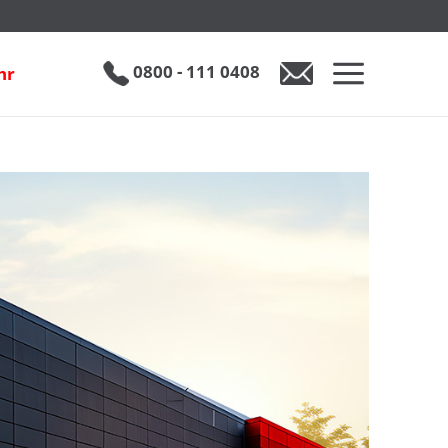
0800 - 111 0408
hr