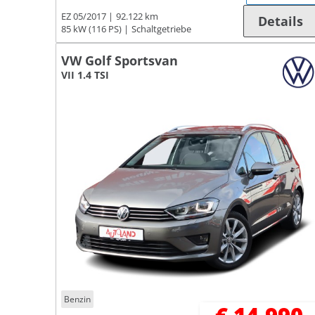
EZ 05/2017
92.122 km
Details
85 kW (116 PS)
Schaltgetriebe
VW Golf Sportsvan
VII 1.4 TSI
Benzin