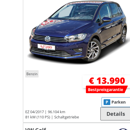
Benzin
€ 13.990
Bestpreisgarantie
P
Parken
EZ 04/2017
96.104 km
Details
81 kW (110 PS)
Schaltgetriebe