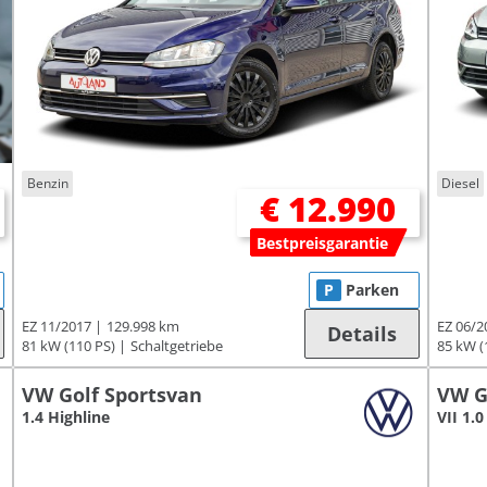
Benzin
Diesel
€ 12.990
Bestpreisgarantie
P
Parken
EZ 11/2017
129.998 km
EZ 06/2
Details
81 kW (110 PS)
Schaltgetriebe
85 kW (
VW Golf Sportsvan
VW G
1.4 Highline
VII 1.0