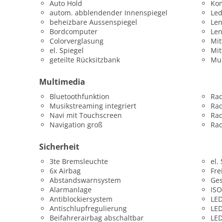
Auto Hold
Ko
autom. abblendender Innenspiegel
Led
beheizbare Aussenspiegel
Len
Bordcomputer
Le
Colorverglasung
Mit
el. Spiegel
Mit
geteilte Rücksitzbank
Mul
Multimedia
Bluetoothfunktion
Ra
Musikstreaming integriert
Ra
Navi mit Touchscreen
Rad
Navigation groß
Rad
Sicherheit
3te Bremsleuchte
el.
6x Airbag
Fre
Abstandswarnsystem
Ges
Alarmanlage
ISO
Antiblockiersystem
LED
Antischlupfregulierung
LED
Beifahrerairbag abschaltbar
LED