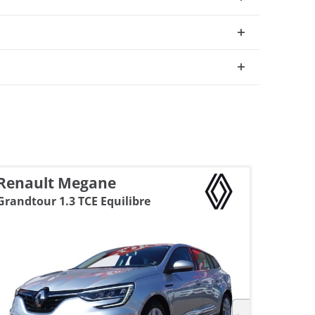
Renault Megane
Skoda
Grandtour 1.3 TCE Equilibre
1.5 16V