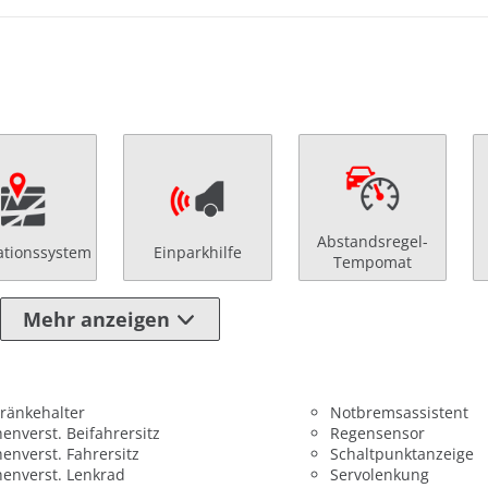
Abstandsregel-
ationssystem
Einparkhilfe
Tempomat
Mehr anzeigen
ränkehalter
Notbremsassistent
enverst. Beifahrersitz
Regensensor
enverst. Fahrersitz
Schaltpunktanzeige
enverst. Lenkrad
Servolenkung