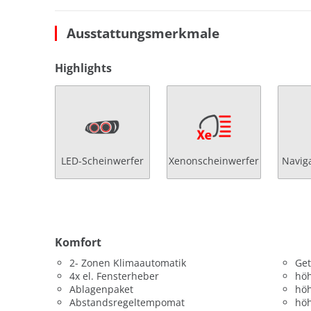
Ausstattungsmerkmale
Highlights
LED-Scheinwerfer
Xenonscheinwerfer
Navig
Komfort
2- Zonen Klimaautomatik
Get
4x el. Fensterheber
höh
Ablagenpaket
höh
Abstandsregeltempomat
höh