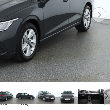
hrt
FAQ