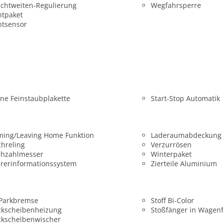
chtweiten-Regulierung
Wegfahrsperre
htpaket
htsensor
ne Feinstaubplakette
Start-Stop Automatik
ming/Leaving Home Funktion
Laderaumabdeckung
hreling
Verzurrösen
ehzahlmesser
Winterpaket
rerinformationssystem
Zierteile Aluminium
 Parkbremse
Stoff Bi-Color
ckscheibenheizung
Stoßfänger in Wagen
ckscheibenwischer