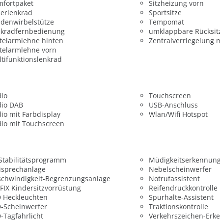
mfortpaket
Sitzheizung vorn
erlenkrad
Sportsitze
denwirbelstütze
Tempomat
nkradfernbedienung
umklappbare Rücksit
telarmlehne hinten
Zentralverriegelung 
telarmlehne vorn
tifunktionslenkrad
dio
Touchscreen
dio DAB
USB-Anschluss
io mit Farbdisplay
Wlan/Wifi Hotspot
io mit Touchscreen
 Stabilitätsprogramm
Müdigkeitserkennun
isprechanlage
Nebelscheinwerfer
chwindigkeit-Begrenzungsanlage
Notrufassistent
FIX Kindersitzvorrüstung
Reifendruckkontrolle
 Heckleuchten
Spurhalte-Assistent
-Scheinwerfer
Traktionskontrolle
-Tagfahrlicht
Verkehrszeichen-Erk