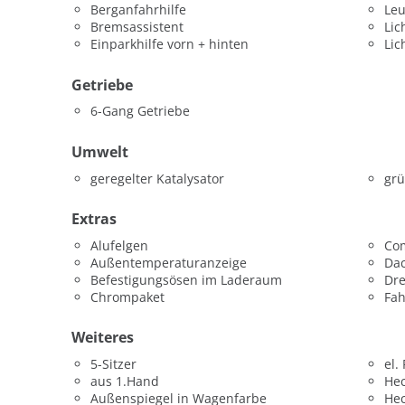
Berganfahrhilfe
Leu
Bremsassistent
Lic
Einparkhilfe vorn + hinten
Lic
Getriebe
6-Gang Getriebe
Umwelt
geregelter Katalysator
grü
Extras
Alufelgen
Co
Außentemperaturanzeige
Dac
Befestigungsösen im Laderaum
Dr
Chrompaket
Fah
Weiteres
5-Sitzer
el.
aus 1.Hand
He
Außenspiegel in Wagenfarbe
He