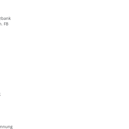
zbank
m. FB
g
ennung