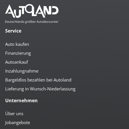
Komfort
3- Zonen Klimaautomatik
4x el. Fensterheber
Service
Ablagenpaket
Abstandsregeltempomat
Auto kaufen
Ambiente-Beleuchtung
Auto Hold
Finanzierung
autom. abblendender Innenspiegel
Autoankauf
beheizbare Aussenspiegel
Bordcomputer
Inzahlungnahme
Colorverglasung
el. Spiegel
Bargeldlos bezahlen bei Autoland
geteilte Rücksitzbank
Lieferung in Wunsch-Niederlassung
Getränkehalter
höhenverst. Beifahrersitz
Unternehmen
höhenverst. Fahrersitz
höhenverst. Lenkrad
Komfortpaket
Über uns
Lederlenkrad
Jobangebote
Lendenwirbelstütze
Lenkradfernbedienung