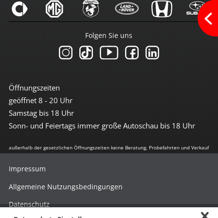
Touchscreen
USB-Anschluss
Wlan/Wifi Hotspot
Folgen Sie uns
Sicherheit
3te Bremsleuchte
6x Airbag
Abstandswarnsystem
Alarmanlage
Öffnungszeiten
Antiblockiersystem
geöffnet 8 - 20 Uhr
Antischlupfregulierung
Beifahrerairbag abschaltbar
Samstag bis 18 Uhr
Berganfahrhilfe
Sonn- und Feiertags immer große Autoschau bis 18 Uhr
Bremsassistent
Einparkhilfe vorn + hinten
el. Stabilitätsprogramm
außerhalb der gesetzlichen Öffnungszeiten keine Beratung, Probefahrten und Verkauf
Freisprechanlage
Geschwindigkeit-Begrenzungsanlage
Impressum
ISOFIX Kindersitzvorrüstung
LED Heckleuchten
Allgemeine Nutzungsbedingungen
LED-Scheinwerfer
Leuchtweiten-Regulierung
Datenschutz
Lichtpaket