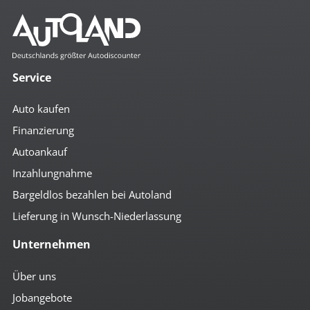
Mehr anzeigen
Komfort
3- Zonen Klimaautomatik
4x el. Fensterheber
Service
Abstandsregeltempomat
Auto Hold
Auto kaufen
autom. abblendender Innenspiegel
beheizbare Aussenspiegel
Finanzierung
Bordcomputer
Autoankauf
el. anklappbare Spiegel
el. Fahrersitz m. Memory
Inzahlungnahme
el. Spiegel
geteilte Rücksitzbank
Bargeldlos bezahlen bei Autoland
Getränkehalter
Lieferung in Wunsch-Niederlassung
höhenverst. Beifahrersitz
höhenverst. Fahrersitz
Unternehmen
höhenverst. Lenkrad
Induktionsladen für Smartphones
Keyless-Go
Über uns
Komfortschließung mit FB
Jobangebote
Lederlenkrad