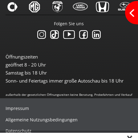
SD-Kartenleser
Sprachsteuerung
Touchscreen
USB-Anschluss
Folgen Sie uns
Sicherheit
3te Bremsleuchte
6x Airbag
Abstandswarnsystem
Öffnungszeiten
Alarmanlage
geöffnet 8 - 20 Uhr
Antiblockiersystem
Antischlupfregulierung
Samstag bis 18 Uhr
Beifahrerairbag abschaltbar
Sonn- und Feiertags immer große Autoschau bis 18 Uhr
Bremsassistent
City-Notbremsfunktion
Einparkhilfe vorn + hinten
außerhalb der gesetzlichen Öffnungszeiten keine Beratung, Probefahrten und Verkauf
el. Stabilitätsprogramm
Fahrassistenz-System: Auspark-Assistent
Impressum
Fernlichtassistent
Freisprechanlage
Allgemeine Nutzungsbedingungen
Geschwindigkeit-Begrenzungsanlage
ISOFIX Kindersitzvorrüstung
Datenschutz
LED Heckleuchten