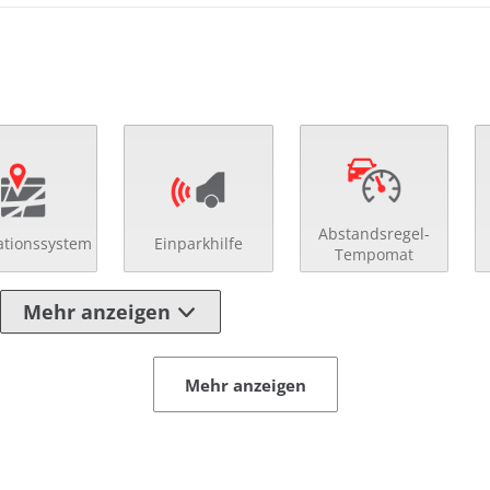
Abstandsregel-
ationssystem
Einparkhilfe
Tempomat
Mehr anzeigen
Mehr anzeigen
eilte Rücksitzbank
Multifunktionslenkra
ränkehalter
Regensensor
dschuhfach mit Kühlfunktion
Schaltpunktanzeige
enverst. Beifahrersitz
Schaltwippen
enverst. Fahrersitz
Scheinwerferreinigu