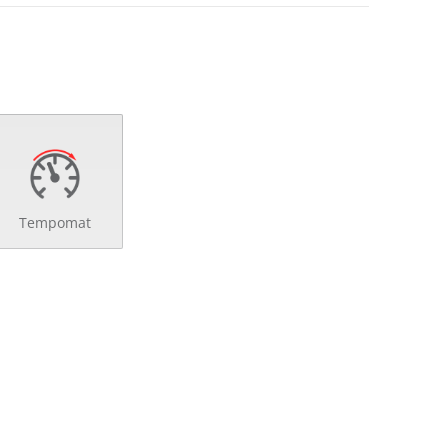
Tempomat
d
ng