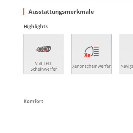
Ausstattungsmerkmale
Highlights
Voll-LED-
Xenonscheinwerfer
Navig
Scheinwerfer
Komfort
2- Zonen Klimaautomatik
get
4x el. Fensterheber
Get
Abstandsregeltempomat
Han
Anfahrassistent
höh
Auto Hold
höh