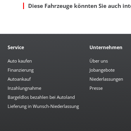
Diese Fahrzeuge könnten Sie auch int
autom. abblendender Innenspiegel
höh
beheizbare Aussenspiegel
Ind
beheizbare Scheibenwaschanlage
Kom
Bordcomputer
Len
Colorverglasung
Le
el. anklappbare Spiegel
Mas
el. Spiegel
Mit
Service
Unternehmen
Multimedia
Android-Auto
Mus
Auto kaufen
Über uns
Apple CarPlay
Nav
Finanzierung
Jobangebote
AUX-Anschluss
Nav
Bluetoothfunktion
Ra
Autoankauf
Niederlassungen
CD-Spieler
Rad
Inzahlungnahme
Media Interface
Presse
Rad
Bargeldlos bezahlen bei Autoland
Sicherheit
Lieferung in Wunsch-Niederlassung
3te Bremsleuchte
Ein
6x Airbag
el.
Abstandswarnsystem
Fre
Antiblockiersystem
Ges