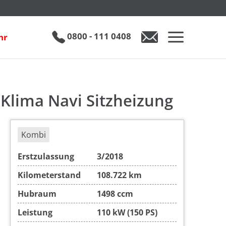
VW Golf VII Variant 1.5 TSI DSG Highline 2-Zonen-Klima Navi Sitzheizung
€ 16.990
0800 - 111 0408
hr
-Klima Navi Sitzheizung
Kombi
Erstzulassung
3/2018
Kilometerstand
108.722 km
Hubraum
1498 ccm
Leistung
110 kW (150 PS)