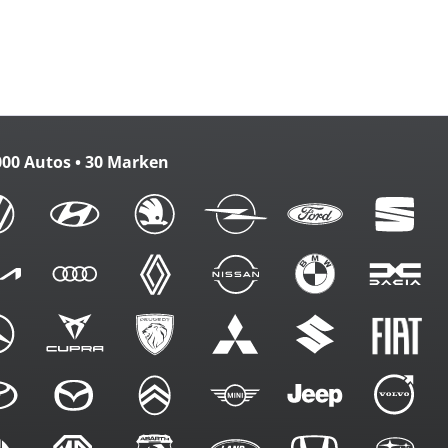
zbank
m. FB
000 Autos • 30 Marken
g