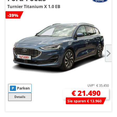
Turnier Titanium X 1.0 EB
-39%
UVP
1
€ 35.450
P
Parken
€ 21.490
Details
Sie sparen € 13.960