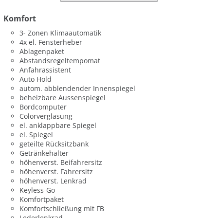
Komfort
3- Zonen Klimaautomatik
4x el. Fensterheber
Ablagenpaket
Abstandsregeltempomat
Anfahrassistent
Auto Hold
autom. abblendender Innenspiegel
beheizbare Aussenspiegel
Bordcomputer
Colorverglasung
el. anklappbare Spiegel
el. Spiegel
geteilte Rücksitzbank
Getränkehalter
höhenverst. Beifahrersitz
höhenverst. Fahrersitz
höhenverst. Lenkrad
Keyless-Go
Komfortpaket
Komfortschließung mit FB
Lederlenkrad