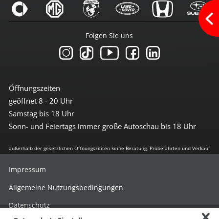
Radio mit Farbdisplay
Sprachsteuerung
Touchscreen
USB-Anschluss
Folgen Sie uns
Sicherheit
3te Bremsleuchte
Abstandswarnsystem
Airbag
Öffnungszeiten
Beifahrerairbag abschaltbar
geöffnet 8 - 20 Uhr
Berganfahrhilfe
Blendfreies Fernlicht
Samstag bis 18 Uhr
Bremsassistent
Sonn- und Feiertags immer große Autoschau bis 18 Uhr
Einparkhilfe vorn + hinten
el. Stabilitätsprogramm
Fernlichtassistent
außerhalb der gesetzlichen Öffnungszeiten keine Beratung, Probefahrten und Verkauf
Freisprechanlage
Geschwindigkeit-Begrenzungsanlage
Impressum
Gurt-Airbag
ISOFIX Beifahrersitz
Allgemeine Nutzungsbedingungen
ISOFIX Kindersitzvorrüstung
Kurvenlicht
Datenschutz
LED Heckleuchten