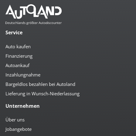
Komfort
2- Zonen Klimaautomatik
4x el. Fensterheber
Service
Abstandsregeltempomat
Ambiente-Beleuchtung
Auto kaufen
Anfahrassistent
Auto Hold
Finanzierung
autom. abblendende Außenspiegel
Autoankauf
autom. abblendender Innenspiegel
beheizbare Aussenspiegel
Inzahlungnahme
Bordcomputer
Colorverglasung
Bargeldlos bezahlen bei Autoland
el. anklappbare Spiegel
Lieferung in Wunsch-Niederlassung
el. Spiegel
geteilte Rücksitzbank
Unternehmen
Getränkehalter
höhenverst. Beifahrersitz
höhenverst. Fahrersitz
Über uns
höhenverst. Lenkrad
Jobangebote
Keyless-Go
Lederlenkrad