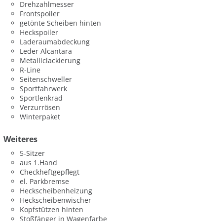
Drehzahlmesser
Frontspoiler
getönte Scheiben hinten
Heckspoiler
Laderaumabdeckung
Leder Alcantara
Metalliclackierung
R-Line
Seitenschweller
Sportfahrwerk
Sportlenkrad
Verzurrösen
Winterpaket
Weiteres
5-Sitzer
aus 1.Hand
Checkheftgepflegt
el. Parkbremse
Heckscheibenheizung
Heckscheibenwischer
Kopfstützen hinten
Stoßfänger in Wagenfarbe