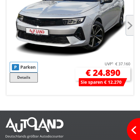
UVP
1
€ 37.160
P
Parken
€ 24.890
Details
Sie sparen € 12.270