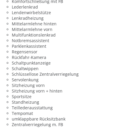
Komfortschließung mit FB
Lederlenkrad
Lendenwirbelstütze
Lenkradheizung
Mittelarmlehne hinten
Mittelarmlehne vorn
Multifunktionslenkrad
Notbremsassistent
Parklenkassistent
Regensensor
Rückfahr-Kamera
Schaltpunktanzeige
Schaltwippen
Schlüssellose Zentralverriegelung
Servolenkung
Sitzheizung vorn
Sitzheizung vorn + hinten
Sportsitze
Standheizung
Teillederausstattung
Tempomat
umklappbare Rücksitzbank
Zentralverriegelung m. FB