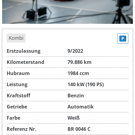
Kombi
P
Erstzulassung
9/2022
Kilometerstand
79.886 km
Hubraum
1984 ccm
Leistung
140 kW (190 PS)
Kraftstoff
Benzin
Getriebe
Automatik
Farbe
Weiß
Referenz Nr.
BR 0046 C