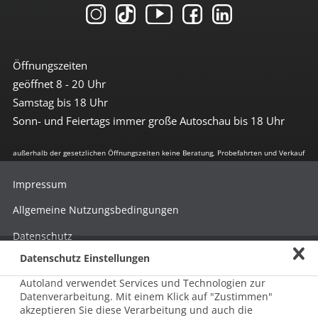
Öffnungszeiten
geöffnet 8 - 20 Uhr
Samstag bis 18 Uhr
Sonn- und Feiertags immer große Autoschau bis 18 Uhr
außerhalb der gesetzlichen Öffnungszeiten keine Beratung, Probefahrten und Verkauf
Impressum
Allgemeine Nutzungsbedingungen
Datenschutz
Datenschutz Einstellungen
Hinweisgebersystem nach HinSchG
Autoland verwendet Services und Technologien zur
Beschwerde nach LkSG
Datenverarbeitung. Mit einem Klick auf "Zustimmen"
akzeptieren Sie diese Verarbeitung und auch die
Grundsatzerklärung zum LkSG