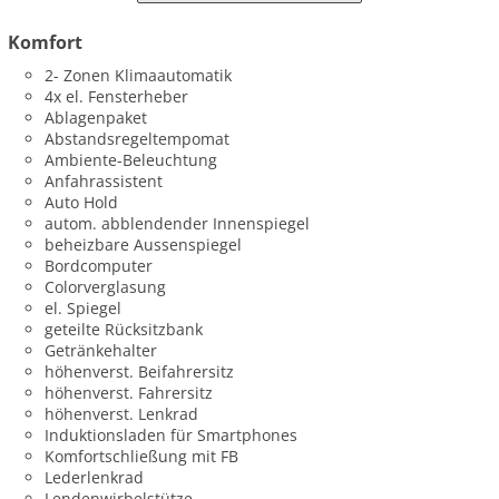
Komfort
2- Zonen Klimaautomatik
4x el. Fensterheber
Ablagenpaket
Abstandsregeltempomat
Ambiente-Beleuchtung
Anfahrassistent
Auto Hold
autom. abblendender Innenspiegel
beheizbare Aussenspiegel
Bordcomputer
Colorverglasung
el. Spiegel
geteilte Rücksitzbank
Getränkehalter
höhenverst. Beifahrersitz
höhenverst. Fahrersitz
höhenverst. Lenkrad
Induktionsladen für Smartphones
Komfortschließung mit FB
Lederlenkrad
Lendenwirbelstütze