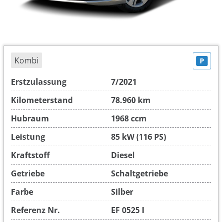
Kombi
P
Erstzulassung
7/2021
Kilometerstand
78.960 km
Hubraum
1968 ccm
Leistung
85 kW (116 PS)
Kraftstoff
Diesel
Getriebe
Schaltgetriebe
Farbe
Silber
Referenz Nr.
EF 0525 I