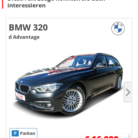
interessieren
BMW 320
d Advantage
P
Parken