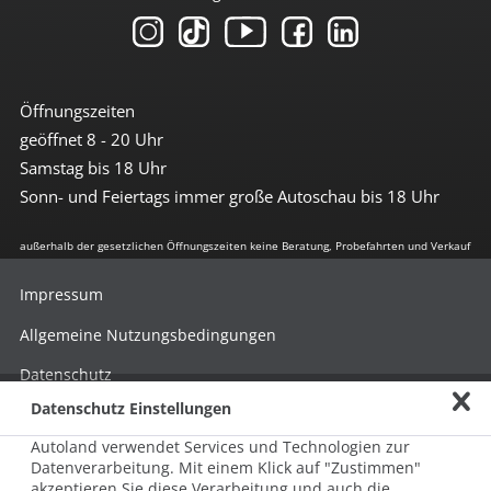
Öffnungszeiten
geöffnet 8 - 20 Uhr
Samstag bis 18 Uhr
Sonn- und Feiertags immer große Autoschau bis 18 Uhr
außerhalb der gesetzlichen Öffnungszeiten keine Beratung, Probefahrten und Verkauf
Impressum
Allgemeine Nutzungsbedingungen
Datenschutz
Datenschutz Einstellungen
Hinweisgebersystem nach HinSchG
Autoland verwendet Services und Technologien zur
Beschwerde nach LkSG
Datenverarbeitung. Mit einem Klick auf "Zustimmen"
akzeptieren Sie diese Verarbeitung und auch die