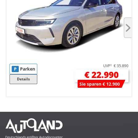
UVP
1
€ 35.890
P
Parken
€ 22.990
Details
Sie sparen € 12.900