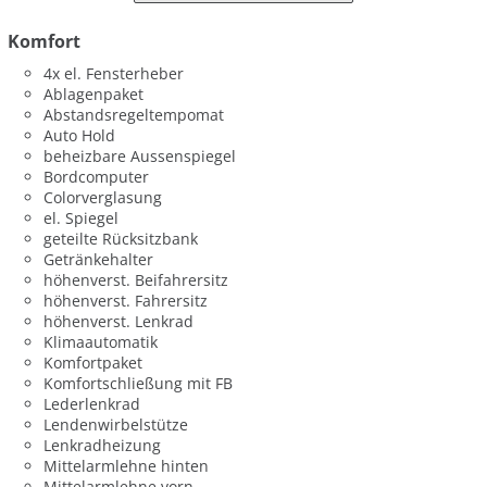
Komfort
4x el. Fensterheber
Ablagenpaket
Abstandsregeltempomat
Auto Hold
beheizbare Aussenspiegel
Bordcomputer
Colorverglasung
el. Spiegel
geteilte Rücksitzbank
Getränkehalter
höhenverst. Beifahrersitz
höhenverst. Fahrersitz
höhenverst. Lenkrad
Klimaautomatik
Komfortpaket
Komfortschließung mit FB
Lederlenkrad
Lendenwirbelstütze
Lenkradheizung
Mittelarmlehne hinten
Mittelarmlehne vorn