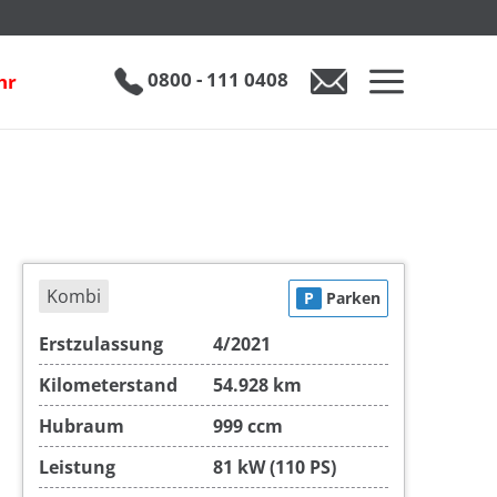
€ 20.950
0800 - 111 0408
hr
0800 - 111 0408
Auto anfragen
Kombi
P
Parken
Erstzulassung
4/2021
Kilometerstand
54.928 km
Hubraum
999 ccm
Leistung
81 kW (110 PS)