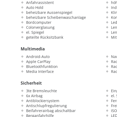
Anfahrassistent
höh
Auto Hold
Ind
beheizbare Aussenspiegel
Kli
beheizbare Scheibenwaschanlage
Kom
Bordcomputer
Led
Colorverglasung
Len
el. Spiegel
Le
geteilte Rücksitzbank
Mit
Multimedia
Android-Auto
Nav
Apple CarPlay
Ra
Bluetoothfunktion
Ra
Media Interface
Rad
Sicherheit
3te Bremsleuchte
Ein
6x Airbag
el.
Antiblockiersystem
Fer
Antischlupfregulierung
Fre
Beifahrerairbag abschaltbar
ISO
Berganfahrhilfe
LED