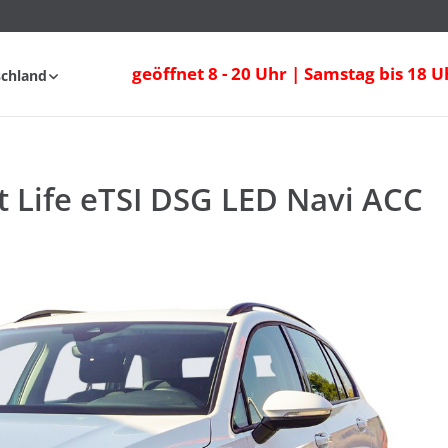
t Life eTSI DSG LED Navi ACC
geöffnet 8 - 20 Uhr | Samstag bis 18 U
schland
fahrt
FAQ
nt Life eTSI DSG LED Navi ACC