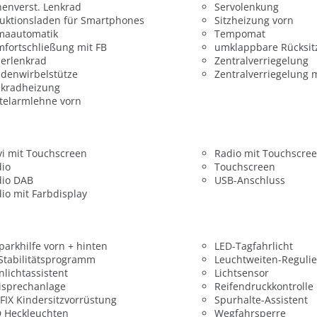
enverst. Lenkrad
Servolenkung
uktionsladen für Smartphones
Sitzheizung vorn
maautomatik
Tempomat
fortschließung mit FB
umklappbare Rücksit
erlenkrad
Zentralverriegelung
denwirbelstütze
Zentralverriegelung 
nkradheizung
telarmlehne vorn
i mit Touchscreen
Radio mit Touchscre
dio
Touchscreen
dio DAB
USB-Anschluss
io mit Farbdisplay
parkhilfe vorn + hinten
LED-Tagfahrlicht
 Stabilitätsprogramm
Leuchtweiten-Reguli
nlichtassistent
Lichtsensor
isprechanlage
Reifendruckkontrolle
FIX Kindersitzvorrüstung
Spurhalte-Assistent
 Heckleuchten
Wegfahrsperre