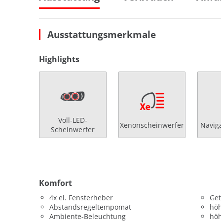
Ausstattungsmerkmale
Highlights
Voll-LED-
Xenonscheinwerfer
Navig
Scheinwerfer
Komfort
4x el. Fensterheber
Get
Abstandsregeltempomat
höh
Ambiente-Beleuchtung
höh