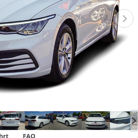
hrt
FAQ