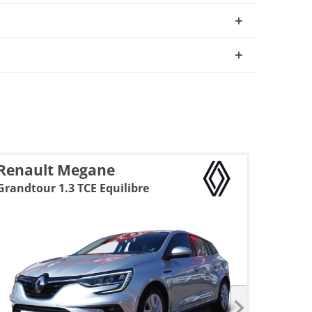
Renault Megane
Merce
Grandtour 1.3 TCE Equilibre
4Matic