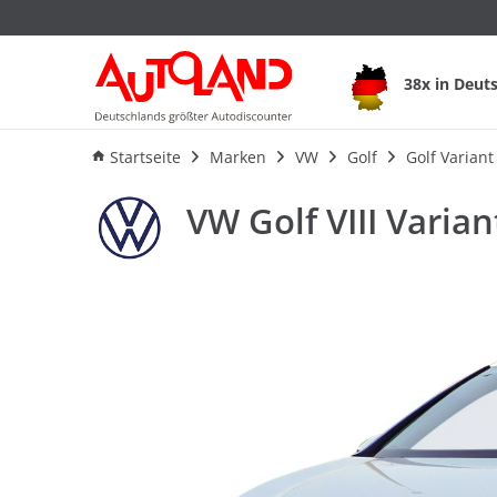
VW Golf VIII Varian
38x in Deut
Ausstattung
Verbrauch
An
Startseite
Marken
VW
Golf
Golf Variant
VW Golf VIII Varia