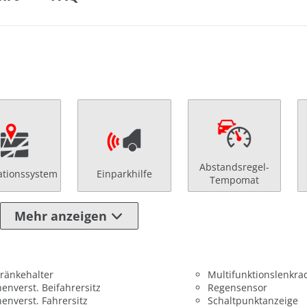
Abstandsregel-
ationssystem
Einparkhilfe
Tempomat
Mehr anzeigen
ränkehalter
Multifunktionslenkra
enverst. Beifahrersitz
Regensensor
enverst. Fahrersitz
Schaltpunktanzeige