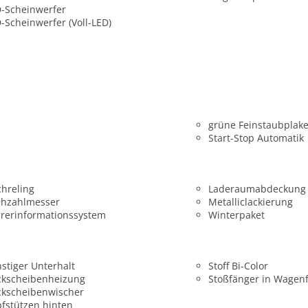
-Scheinwerfer
-Scheinwerfer (Voll-LED)
grüne Feinstaubplake
Start-Stop Automatik
hreling
Laderaumabdeckung
ehzahlmesser
Metalliclackierung
rerinformationssystem
Winterpaket
stiger Unterhalt
Stoff Bi-Color
ckscheibenheizung
Stoßfänger in Wagen
ckscheibenwischer
fstützen hinten