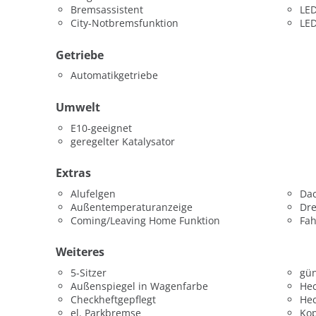
Bremsassistent
LED
City-Notbremsfunktion
LED
Getriebe
Automatikgetriebe
Umwelt
E10-geeignet
geregelter Katalysator
Extras
Alufelgen
Dac
Außentemperaturanzeige
Dr
Coming/Leaving Home Funktion
Fah
Weiteres
5-Sitzer
gün
Außenspiegel in Wagenfarbe
He
Checkheftgepflegt
He
el. Parkbremse
Kop