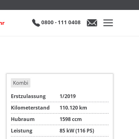
inkl. 19% MwSt.
€ 14.490
0800 - 111 0408
hr
Kombi
Erstzulassung
1/2019
Kilometerstand
110.120 km
Hubraum
1598 ccm
Leistung
85 kW (116 PS)