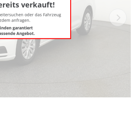
ereits verkauft!
weitersuchen oder das Fahrzeug
tzdem anfragen.
finden garantiert
assende Angebot.