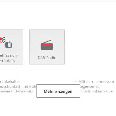
ehrszeich-
DAB-Radio
rkennung
ränkehalter
Mittelarmlehne vorn
dschuhfach mit Kühlfunktion
Regensensor
Mehr anzeigen
enverst. Fahrersitz
Schaltpunktanzeige
enverst. Lenkrad
Scheinwerferreinigu
uktionsladen für Smartphones
Servolenkung
ima
Sitzheizung vorn
fortschließung mit FB
umklappbare Rücksit
denwirbelstütze
Zentralverriegelung