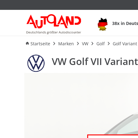
VW Golf VII Variant
38x in Deut
Ausstattung
Verbrauch
F
Startseite
Marken
VW
Golf
Golf Variant
VW Golf VII Varian