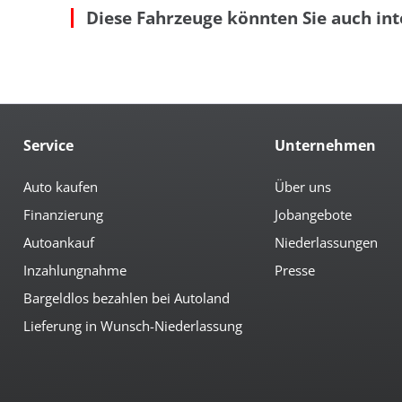
Diese Fahrzeuge könnten Sie auch int
geteilte Rücksitzbank
Mit
Multimedia
Bluetoothfunktion
Ra
Media Interface
Rad
Navigation
Rad
Service
Unternehmen
Sicherheit
3te Bremsleuchte
el.
Auto kaufen
Über uns
6x Airbag
Fre
Finanzierung
Jobangebote
Antiblockiersystem
ISO
Antischlupfregulierung
LED
Autoankauf
Niederlassungen
Beifahrerairbag abschaltbar
LED
Berganfahrhilfe
Leu
Inzahlungnahme
Presse
City-Notbremsfunktion
Mü
Bargeldlos bezahlen bei Autoland
Lieferung in Wunsch-Niederlassung
Umwelt
Dieselpartikelfilter
grü
Extras