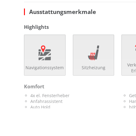
Ausstattungsmerkmale
Highlights
Verk
Navigationssystem
Sitzheizung
E
Komfort
4x el. Fensterheber
Get
Anfahrassistent
Han
Auto Hold
höh
beheizbare Aussenspiegel
höh
beheizbare Scheibenwaschanlage
Ind
Bordcomputer
Kl
Colorverglasung
Kom
el. Spiegel
Len