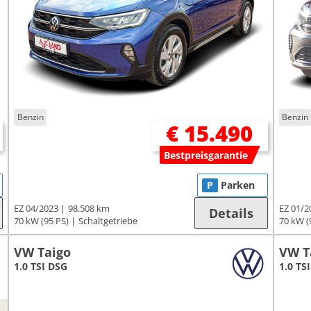
Benzin
Benzin
€ 15.490
Bestpreisgarantie
P
Parken
EZ 04/2023
98.508 km
EZ 01/2
Details
70 kW (95 PS)
Schaltgetriebe
70 kW (
VW Taigo
VW T
1.0 TSI DSG
1.0 TSI