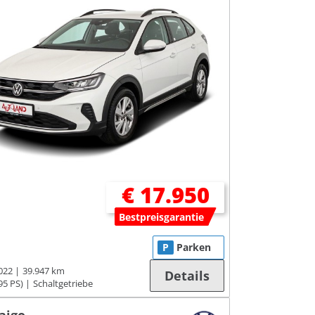
€ 17.950
Bestpreisgarantie
P
Parken
022
39.947 km
Details
95 PS)
Schaltgetriebe