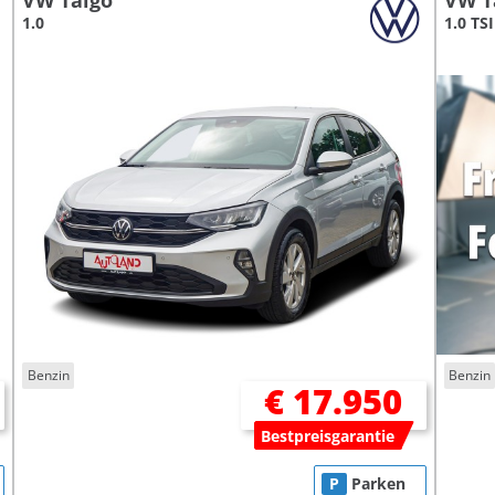
VW Taigo
VW T
1.0
1.0 TSI
Benzin
Benzin
€ 17.950
Bestpreisgarantie
P
Parken