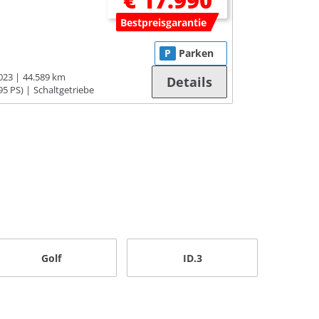
€ 17.990
Bestpreisgarantie
P
Parken
023
44.589 km
Details
95 PS)
Schaltgetriebe
Golf
ID.3