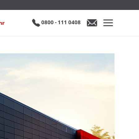
0800 - 111 0408
hr