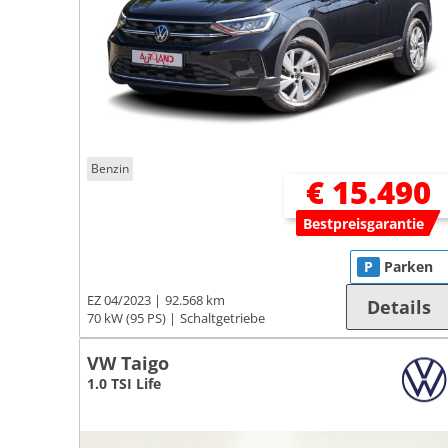
Benzin
€ 15.490
Bestpreisgarantie
P
Parken
EZ 04/2023
92.568 km
Details
70 kW (95 PS)
Schaltgetriebe
VW Taigo
1.0 TSI Life