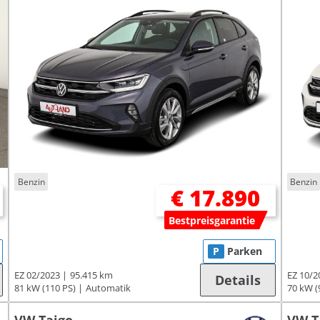
Benzin
Benzin
€ 17.890
Bestpreisgarantie
P
Parken
EZ 02/2023
95.415 km
EZ 10/2
Details
81 kW (110 PS)
Automatik
70 kW (