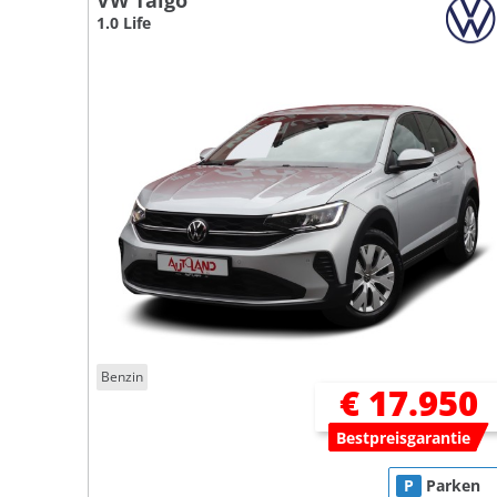
VW Taigo
1.0 Life
Benzin
€ 17.950
Bestpreisgarantie
P
Parken