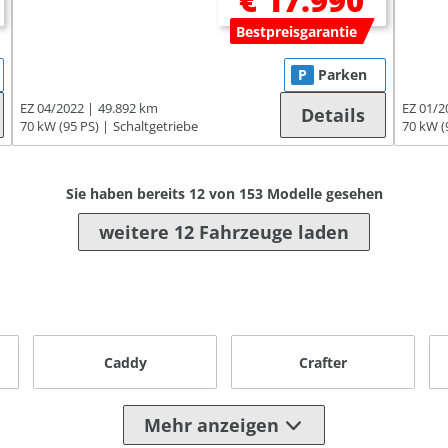
€ 17.990
Bestpreisgarantie
P
Parken
EZ 04/2022
49.892 km
EZ 01/2
Details
70 kW (95 PS)
Schaltgetriebe
70 kW (
Sie haben bereits
12
von
153
Modelle gesehen
weitere 12 Fahrzeuge laden
Caddy
Crafter
Mehr anzeigen