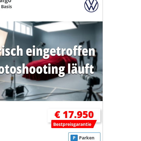
aigo
 Basis
€ 17.950
Bestpreisgarantie
P
Parken