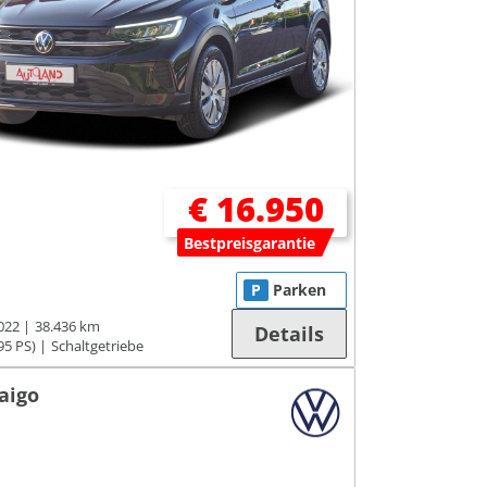
€ 16.950
Bestpreisgarantie
P
Parken
022
38.436 km
Details
95 PS)
Schaltgetriebe
aigo