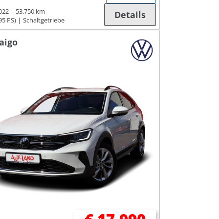
022
53.750 km
Details
95 PS)
Schaltgetriebe
aigo