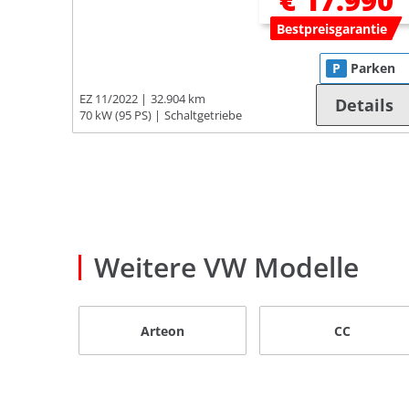
€ 17.990
Bestpreisgarantie
P
Parken
EZ 11/2022
32.904 km
Details
70 kW (95 PS)
Schaltgetriebe
Weitere VW Modelle
Arteon
CC