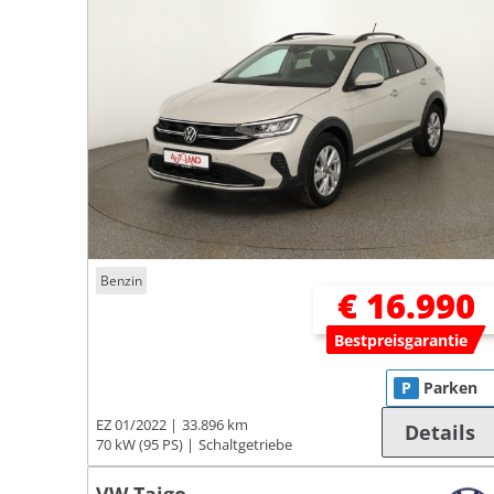
Benzin
€ 16.990
Bestpreisgarantie
P
Parken
EZ 01/2022
33.896 km
Details
70 kW (95 PS)
Schaltgetriebe