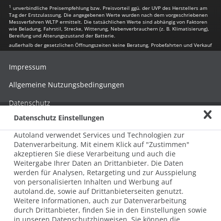
1
unverbindliche Preisempfehlung bzw. Preisvorteil ggü. der UVP des Herstellers am
Tag der Erstzulassung. Die angegebenen Werte wurden nach dem vorgeschriebenen
Messverfahren WLTP ermittelt. Die tatsächlichen Werte sind abhängig von Faktoren
wie Beladung, Fahrstil, Strecke, Witterung, Nebenverbrauchern (z. B. Klimatisierung),
Bereifung und Alterungszustand der Batterie.
außerhalb der gesetzlichen Öffnungszeiten keine Beratung, Probefahrten und Verkauf
Impressum
Allgemeine Nutzungsbedingungen
Datenschutz
Datenschutz Einstellungen
Hinweisgebersystem nach HinSchG
Autoland verwendet Services und Technologien zur
Beschwerde nach LkSG
Datenverarbeitung. Mit einem Klick auf "Zustimmen"
akzeptieren Sie diese Verarbeitung und auch die
Grundsatzerklärung zum LkSG
Weitergabe Ihrer Daten an Drittanbieter. Die Daten
© 2026 AUTOLAND 24 SE & Co. Betriebs KG
werden für Analysen, Retargeting und zur Ausspielung
Werner-von-Siemens-Str. 2, 06796 Brehna, Deutschland
von personalisierten Inhalten und Werbung auf
autoland.de, sowie auf Drittanbieterseiten genutzt.
Weitere Informationen, auch zur Datenverarbeitung
durch Drittanbieter, finden Sie in den Einstellungen sowie
in unseren Datenschutzhinweisen. Sie können die