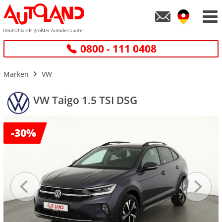
0800 - 111 0408
Marken
VW
VW Taigo 1.5 TSI DSG
-
30%