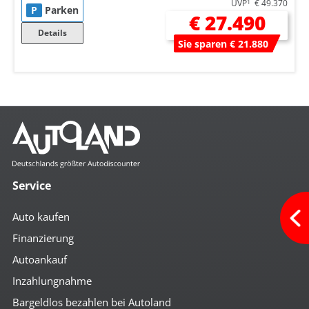
UVP
1
€ 49.370
P
Parken
€ 27.490
Details
Sie sparen € 21.880
Service
Auto kaufen
Finanzierung
Autoankauf
Inzahlungnahme
Bargeldlos bezahlen bei Autoland