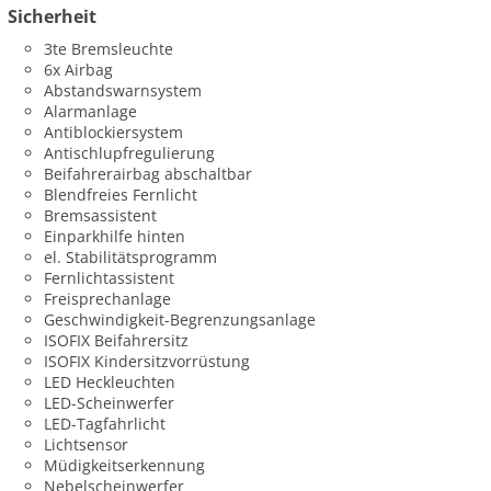
Sicherheit
3te Bremsleuchte
6x Airbag
Abstandswarnsystem
Alarmanlage
Antiblockiersystem
Antischlupfregulierung
Beifahrerairbag abschaltbar
Blendfreies Fernlicht
Bremsassistent
Einparkhilfe hinten
el. Stabilitätsprogramm
Fernlichtassistent
Freisprechanlage
Geschwindigkeit-Begrenzungsanlage
ISOFIX Beifahrersitz
ISOFIX Kindersitzvorrüstung
LED Heckleuchten
LED-Scheinwerfer
LED-Tagfahrlicht
Lichtsensor
Müdigkeitserkennung
Nebelscheinwerfer