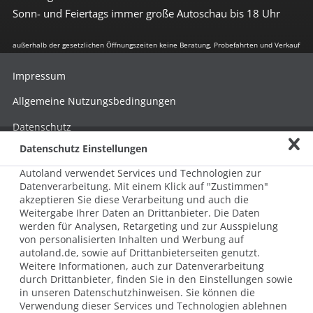
Sonn- und Feiertags immer große Autoschau bis 18 Uhr
außerhalb der gesetzlichen Öffnungszeiten keine Beratung, Probefahrten und Verkauf
Impressum
Allgemeine Nutzungsbedingungen
Datenschutz
Datenschutz Einstellungen
Hinweisgebersystem nach HinSchG
Autoland verwendet Services und Technologien zur
Beschwerde nach LkSG
Datenverarbeitung. Mit einem Klick auf "Zustimmen"
akzeptieren Sie diese Verarbeitung und auch die
Grundsatzerklärung zum LkSG
Weitergabe Ihrer Daten an Drittanbieter. Die Daten
© 2026 AUTOLAND 24 SE & Co. Betriebs KG
werden für Analysen, Retargeting und zur Ausspielung
Werner-von-Siemens-Str. 2, 06796 Brehna, Deutschland
von personalisierten Inhalten und Werbung auf
autoland.de, sowie auf Drittanbieterseiten genutzt.
Weitere Informationen, auch zur Datenverarbeitung
durch Drittanbieter, finden Sie in den Einstellungen sowie
in unseren Datenschutzhinweisen. Sie können die
Verwendung dieser Services und Technologien ablehnen