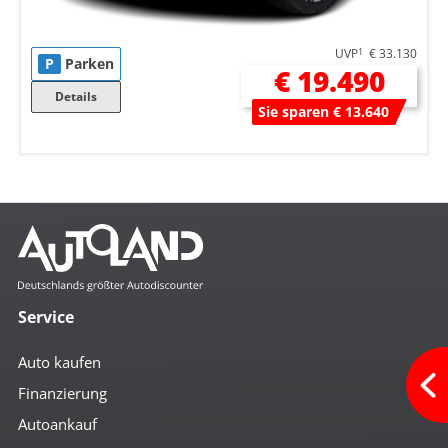
UVP
1
€ 33.130
P
Parken
€ 19.490
Details
Sie sparen € 13.640
Service
Auto kaufen
Finanzierung
Autoankauf