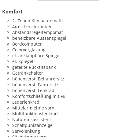
Komfort
2- Zonen Klimaautomatik
4x el. Fensterheber
Abstandsregeltempomat
beheizbare Aussenspiegel
Bordcomputer
Colorverglasung
el. anklappbare Spiegel
el. Spiegel
geteilte Rücksitzbank
Getränkehalter
höhenverst. Beifahrersitz
höhenverst. Fahrersitz
höhenverst. Lenkrad
Komfortschließung mit FB
Lederlenkrad
Mittelarmlehne vorn
Multifunktionslenkrad
Notbremsassistent
Schaltpunktanzeige
Servolenkung
Sitzheizung vorn