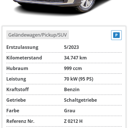
Geländewagen/Pickup/SUV
P
Erstzulassung
5/2023
Kilometerstand
34.747 km
Hubraum
999 ccm
Leistung
70 kW (95 PS)
Kraftstoff
Benzin
Getriebe
Schaltgetriebe
Farbe
Grau
Referenz Nr.
Z 0212 H