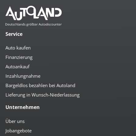
Mehr anzeigen
Komfort
3- Zonen Klimaautomatik
4x el. Fensterheber
Service
Abstandsregeltempomat
Ambiente-Beleuchtung
Auto kaufen
Anfahrassistent
Auto Hold
Finanzierung
autom. abblendender Innenspiegel
Autoankauf
beheizbare Aussenspiegel
beheizbare Frontscheibe
Inzahlungnahme
beheizbare Scheibenwaschanlage
Bordcomputer
Bargeldlos bezahlen bei Autoland
Colorverglasung
Lieferung in Wunsch-Niederlassung
el. anklappbare Spiegel
el. Heckklappe
Unternehmen
el. Spiegel
geteilte Rücksitzbank
Getränkehalter
Über uns
Handschuhfach mit Kühlfunktion
Jobangebote
höhenverst. Beifahrersitz