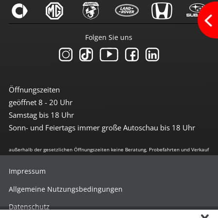
Tischtablets im Fonds
umklappbare Rücksitzbank
verstellbare Rücksitzbank
Zentralverriegelung m. FB
Folgen Sie uns
Multimedia
Android-Auto
Apple CarPlay
AUX-Anschluss
Öffnungszeiten
Bluetoothfunktion
geöffnet 8 - 20 Uhr
CD-Spieler
Fond-Entertaimentsystem
Samstag bis 18 Uhr
Media Interface
Sonn- und Feiertags immer große Autoschau bis 18 Uhr
Musikstreaming integriert
Navi mit Touchscreen
außerhalb der gesetzlichen Öffnungszeiten keine Beratung, Probefahrten und Verkauf
Navigation
Navigation groß
Radio DAB
Impressum
Radio mit Farbdisplay
Radio mit Touchscreen
Allgemeine Nutzungsbedingungen
Radio-CD + MP3
Datenschutz
SD-Kartenleser
Soundsystem