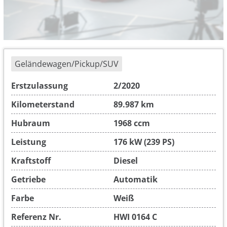
Geländewagen/Pickup/SUV
Erstzulassung
2/2020
Kilometerstand
89.987 km
Hubraum
1968 ccm
Leistung
176 kW (239 PS)
Kraftstoff
Diesel
Getriebe
Automatik
Farbe
Weiß
Referenz Nr.
HWI 0164 C