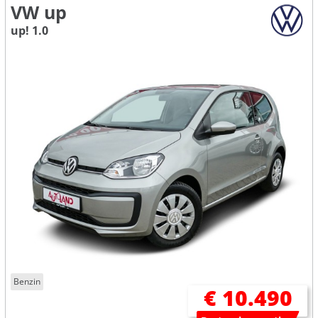
VW up
up! 1.0
Benzin
€ 10.490