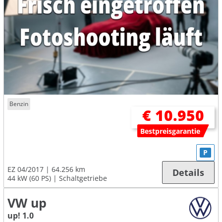
Benzin
€ 10.950
Bestpreisgarantie
P
EZ 04/2017
64.256 km
Details
44 kW (60 PS)
Schaltgetriebe
VW up
up! 1.0