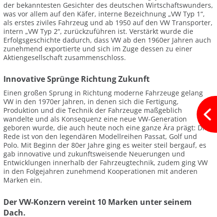
der bekanntesten Gesichter des deutschen Wirtschaftswunders,
was vor allem auf den Käfer, interne Bezeichnung „VW Typ 1“,
als erstes ziviles Fahrzeug und ab 1950 auf den VW Transporter,
intern „VW Typ 2“, zurückzuführen ist. Verstärkt wurde die
Erfolgsgeschichte dadurch, dass VW ab den 1960er Jahren auch
zunehmend exportierte und sich im Zuge dessen zu einer
Aktiengesellschaft zusammenschloss.
Innovative Sprünge Richtung Zukunft
Einen großen Sprung in Richtung moderne Fahrzeuge gelang
VW in den 1970er Jahren, in denen sich die Fertigung,
Produktion und die Technik der Fahrzeuge maßgeblich
wandelte und als Konsequenz eine neue VW-Generation
geboren wurde, die auch heute noch eine ganze Ära prägt: Die
Rede ist von den legendären Modellreihen Passat, Golf und
Polo. Mit Beginn der 80er Jahre ging es weiter steil bergauf, es
gab innovative und zukunftsweisende Neuerungen und
Entwicklungen innerhalb der Fahrzeugtechnik, zudem ging VW
in den Folgejahren zunehmend Kooperationen mit anderen
Marken ein.
Der VW-Konzern vereint 10 Marken unter seinem
Dach.