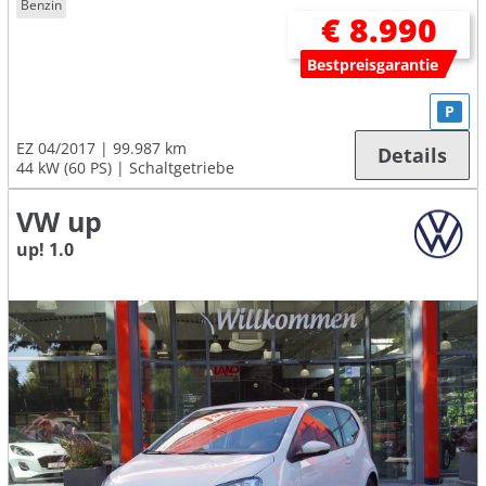
Benzin
€ 8.990
Bestpreisgarantie
P
EZ 04/2017
99.987 km
Details
44 kW (60 PS)
Schaltgetriebe
VW up
up! 1.0