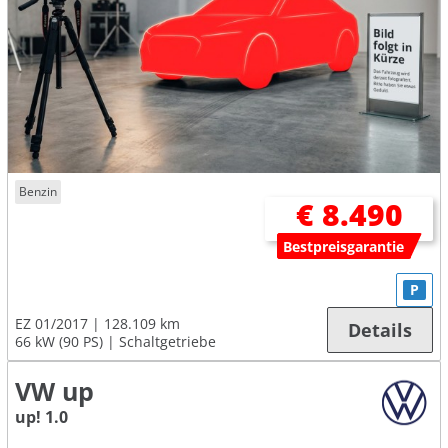
Benzin
€ 8.490
Bestpreisgarantie
P
EZ 01/2017
128.109 km
Details
66 kW (90 PS)
Schaltgetriebe
VW up
up! 1.0