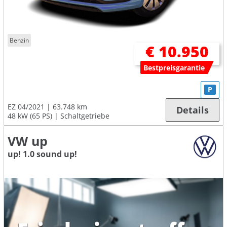
Benzin
€ 10.950
Bestpreisgarantie
P
EZ 04/2021
63.748 km
Details
48 kW (65 PS)
Schaltgetriebe
VW up
up! 1.0 sound up!