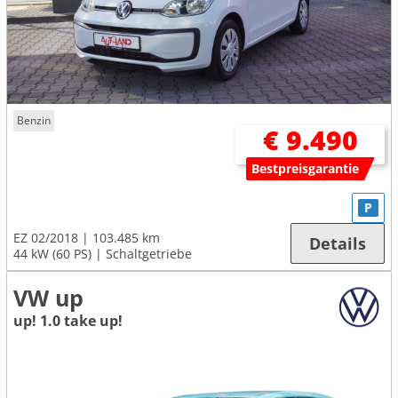
Benzin
€ 9.490
Bestpreisgarantie
P
EZ 02/2018
103.485 km
Details
44 kW (60 PS)
Schaltgetriebe
VW up
up! 1.0 take up!