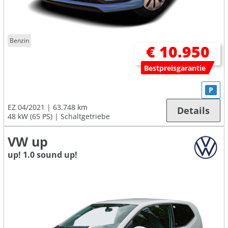
Benzin
€ 10.950
Bestpreisgarantie
P
EZ 04/2021
63.748 km
Details
48 kW (65 PS)
Schaltgetriebe
VW up
up! 1.0 sound up!