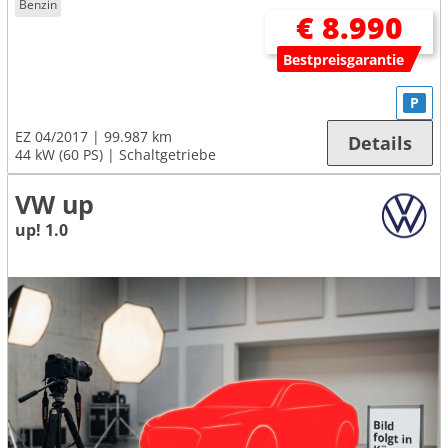
Benzin
€ 8.990
Bestpreisgarantie
P
EZ 04/2017
99.987 km
Details
44 kW (60 PS)
Schaltgetriebe
VW up
up! 1.0