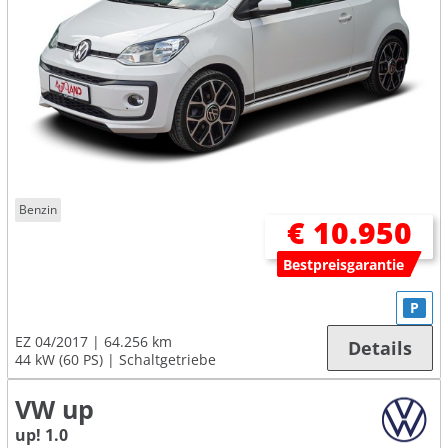
Benzin
€ 10.950
Bestpreisgarantie
P
EZ 04/2017
64.256 km
Details
44 kW (60 PS)
Schaltgetriebe
VW up
up! 1.0