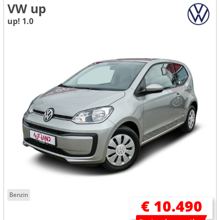
VW up
up! 1.0
Benzin
€ 10.490