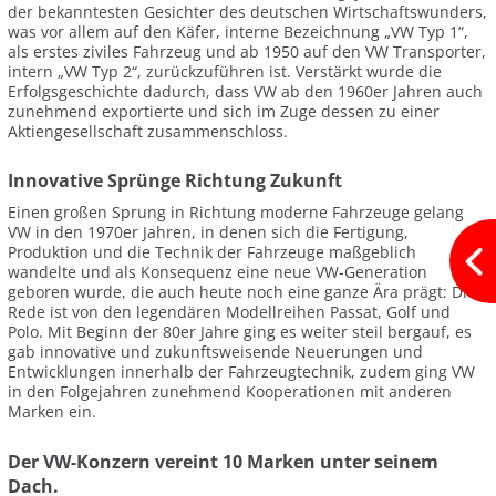
der bekanntesten Gesichter des deutschen Wirtschaftswunders,
was vor allem auf den Käfer, interne Bezeichnung „VW Typ 1“,
als erstes ziviles Fahrzeug und ab 1950 auf den VW Transporter,
intern „VW Typ 2“, zurückzuführen ist. Verstärkt wurde die
Erfolgsgeschichte dadurch, dass VW ab den 1960er Jahren auch
zunehmend exportierte und sich im Zuge dessen zu einer
Aktiengesellschaft zusammenschloss.
Innovative Sprünge Richtung Zukunft
Einen großen Sprung in Richtung moderne Fahrzeuge gelang
VW in den 1970er Jahren, in denen sich die Fertigung,
Produktion und die Technik der Fahrzeuge maßgeblich
wandelte und als Konsequenz eine neue VW-Generation
geboren wurde, die auch heute noch eine ganze Ära prägt: Die
Rede ist von den legendären Modellreihen Passat, Golf und
Polo. Mit Beginn der 80er Jahre ging es weiter steil bergauf, es
gab innovative und zukunftsweisende Neuerungen und
Entwicklungen innerhalb der Fahrzeugtechnik, zudem ging VW
in den Folgejahren zunehmend Kooperationen mit anderen
Marken ein.
Der VW-Konzern vereint 10 Marken unter seinem
Dach.