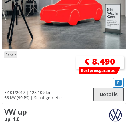
Benzin
€ 8.490
Bestpreisgarantie
P
EZ 01/2017
128.109 km
Details
66 kW (90 PS)
Schaltgetriebe
VW up
up! 1.0