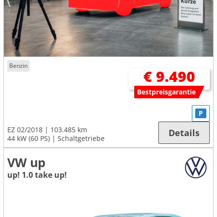
Benzin
€ 9.490
Bestpreisgarantie
P
EZ 02/2018
103.485 km
Details
44 kW (60 PS)
Schaltgetriebe
VW up
up! 1.0 take up!