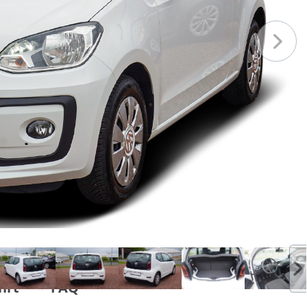
hrt
FAQ