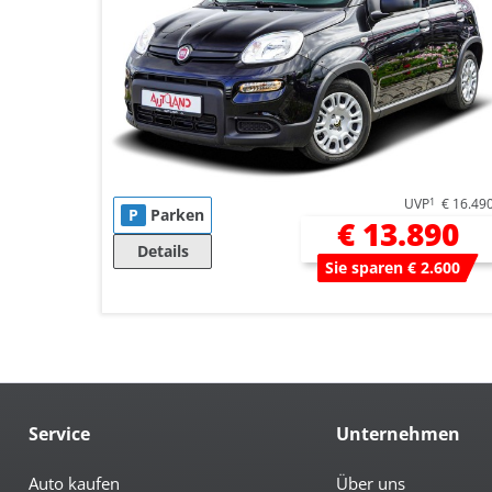
UVP
1
€ 16.49
P
Parken
€ 13.890
Details
Sie sparen € 2.600
Service
Unternehmen
Auto kaufen
Über uns