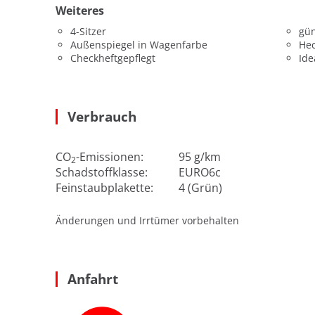
Weiteres
4-Sitzer
gün
Außenspiegel in Wagenfarbe
He
Checkheftgepflegt
Ide
Verbrauch
CO
-Emissionen:
95 g/km
2
Schadstoffklasse:
EURO6c
Feinstaubplakette:
4 (Grün)
Änderungen und Irrtümer vorbehalten
Anfahrt