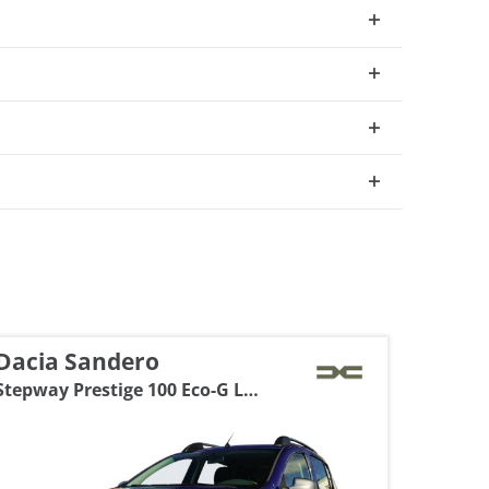
Dacia Sandero
Kia V
Stepway Prestige 100 Eco-G LPG
1.6 Edi