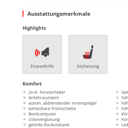
Ausstattungsmerkmale
Highlights
Einparkhilfe
Sitzheizung
Komfort
2x el. Fensterheber
Get
Anfahrassistent
höh
autom. abblendender Innenspiegel
höh
beheizbare Frontscheibe
höh
Bordcomputer
Kl
Colorverglasung
Kom
geteilte Rücksitzbank
Led