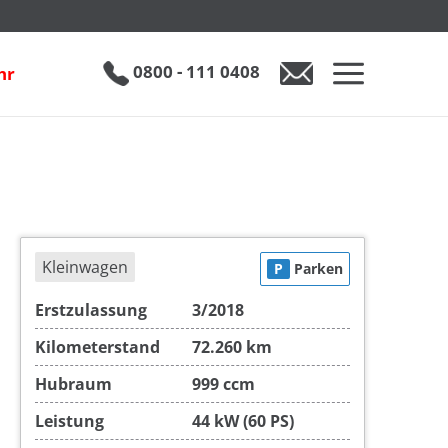
€ 10.990
0800 - 111 0408
hr
0800 - 111 0408
Auto anfragen
Kleinwagen
P
Parken
Erstzulassung
3/2018
Kilometerstand
72.260 km
Hubraum
999 ccm
Leistung
44 kW (60 PS)