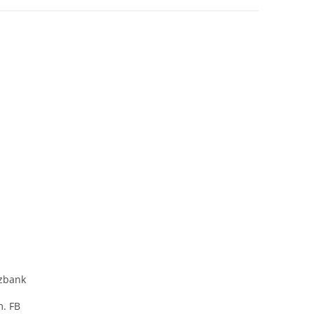
zbank
m. FB