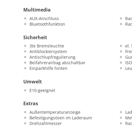
Multimedia
AUX-Anschluss
Ra
Bluetoothfunktion
Rad
Sicherheit
3te Bremsleuchte
el.
Antiblockiersystem
Fre
Antischlupfregulierung
Gur
Beifahrerairbag abschaltbar
ISO
Einparkhilfe hinten
Leu
Umwelt
E10-geeignet
Extras
Außentemperaturanzeige
La
Befestigungsösen im Laderaum
Met
Drehzahlmesser
Ra