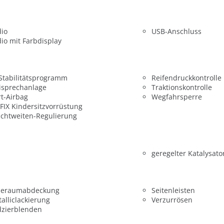
dio
USB-Anschluss
io mit Farbdisplay
 Stabilitätsprogramm
Reifendruckkontrolle
isprechanlage
Traktionskontrolle
t-Airbag
Wegfahrsperre
FIX Kindersitzvorrüstung
chtweiten-Regulierung
geregelter Katalysato
deraumabdeckung
Seitenleisten
alliclackierung
Verzurrösen
dzierblenden