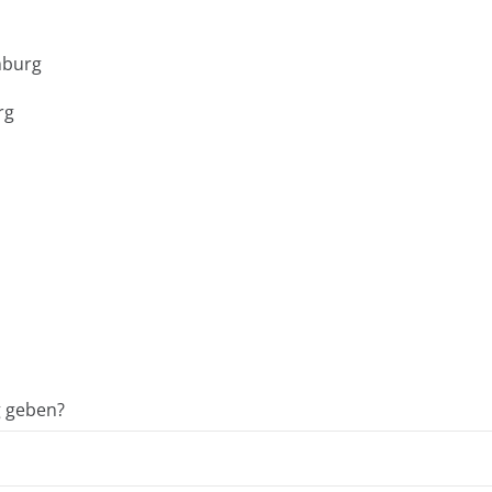
mburg
rg
g geben?