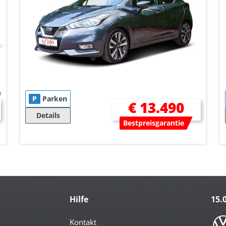
0
P
Parken
€ 13.490
Details
Bestpreisgarantie
Hilfe
15.
Kontakt