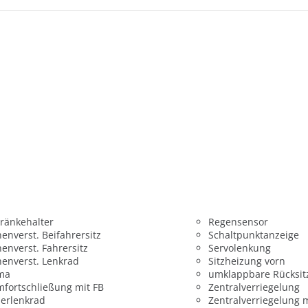
ränkehalter
Regensensor
enverst. Beifahrersitz
Schaltpunktanzeige
enverst. Fahrersitz
Servolenkung
enverst. Lenkrad
Sitzheizung vorn
ima
umklappbare Rücksit
fortschließung mit FB
Zentralverriegelung
erlenkrad
Zentralverriegelung 