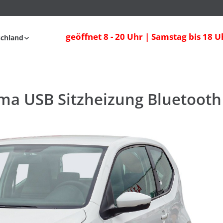
ma USB Sitzheizung Bluetooth
geöffnet 8 - 20 Uhr | Samstag bis 18 U
schland
fahrt
FAQ
ima USB Sitzheizung Bluetooth